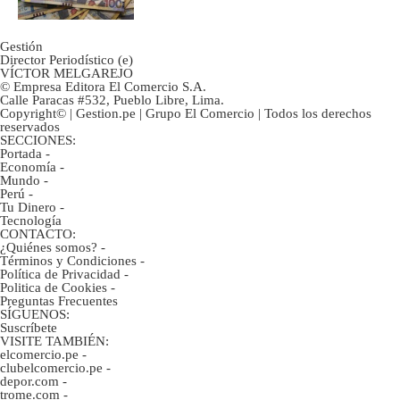
Gestión
Director Periodístico (e)
VÍCTOR MELGAREJO
© Empresa Editora El Comercio S.A.
Calle Paracas #532, Pueblo Libre, Lima.
Copyright© | Gestion.pe | Grupo El Comercio | Todos los derechos
reservados
SECCIONES:
Portada
-
Economía
-
Mundo
-
Perú
-
Tu Dinero
-
Tecnología
CONTACTO:
¿Quiénes somos?
-
Términos y Condiciones
-
Política de Privacidad
-
Politica de Cookies
-
Preguntas Frecuentes
SÍGUENOS:
Suscríbete
VISITE TAMBIÉN:
elcomercio.pe
-
clubelcomercio.pe
-
depor.com
-
trome.com
-