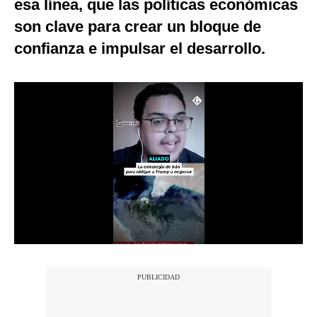
esa línea, que las políticas económicas
Notas Contratadas
son clave para crear un bloque de
Podcast
confianza e impulsar el desarrollo.
Gestión TV
Videos
Fotogalerías
gestion.pe
¿quiénes
Somos?
Términos
Y
Condiciones
Política
De
Privacidad