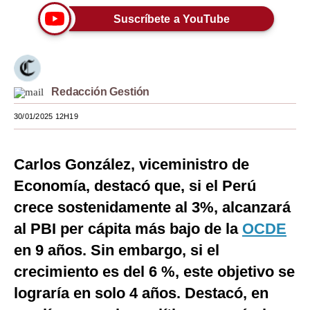
Suscríbete a YouTube
Moda
Estilos
Mundo
Redacción Gestión
EEUU
30/01/2025 12H19
México
España
Carlos González, viceministro de
Economía, destacó que, si el Perú
Internacional
crece sostenidamente al 3%, alcanzará
Tecnología
al PBI per cápita más bajo de la
OCDE
Club del Suscriptor
en 9 años. Sin embargo, si el
crecimiento es del 6 %, este objetivo se
Mix
lograría en solo 4 años. Destacó, en
G de Gestión