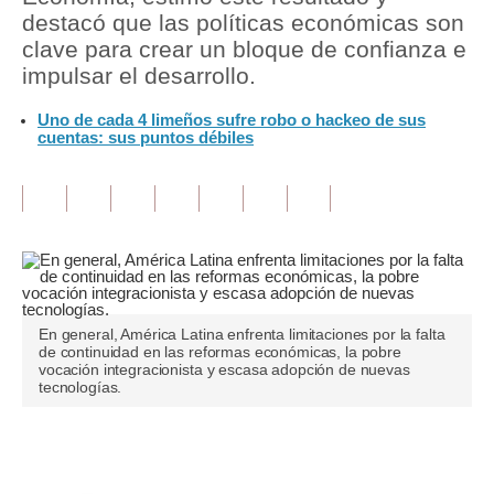
destacó que las políticas económicas son
Tu Dinero
clave para crear un bloque de confianza e
impulsar el desarrollo.
Finanzas Personales
Uno de cada 4 limeños sufre robo o hackeo de sus
Inmobiliarias
cuentas: sus puntos débiles
Plus G
Opinión
Editorial
Pregunta de hoy
En general, América Latina enfrenta limitaciones por la falta
Blogs
de continuidad en las reformas económicas, la pobre
vocación integracionista y escasa adopción de nuevas
tecnologías.
Tendencias
Lujo
Únete a nuestro canal
Viajes