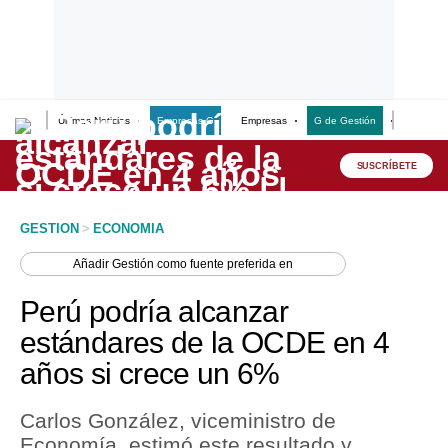
Últimas Noticias
Empresas G
Empresas
G de Gestión
Finanzas
Lo último
Peru Quiosco
SUSCRÍBETE
Portada
GESTION
>
ECONOMIA
Empresas
Añadir
Gestión
como fuente preferida en
Management & Empleo
Perú podría alcanzar
Economía
estándares de la OCDE en 4
años si crece un 6%
Mercados
Perú
Carlos González, viceministro de
Economía, estimó este resultado y
Política