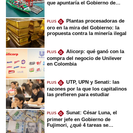
que apuntaría el Gobierno de
Fujimori
Plantas procesadoras de
PLUS
G
oro en la mira del Gobierno: la
propuesta contra la minería ilegal
Alicorp: qué ganó con la
PLUS
G
compra del negocio de Unilever
en Colombia
UTP, UPN y Senati: las
PLUS
G
razones por la que los capitalinos
las prefieren para estudiar
Sunat: César Luna, el
PLUS
G
primer jefe en Gobierno de
Fujimori, ¿qué 4 tareas se
marcan urgentes?