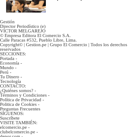
Gestión
Director Periodístico (e)
VÍCTOR MELGAREJO
© Empresa Editora El Comercio S.A.
Calle Paracas #532, Pueblo Libre, Lima.
Copyright© | Gestion.pe | Grupo El Comercio | Todos los derechos
reservados
SECCIONES:
Portada
-
Economía
-
Mundo
-
Perú
-
Tu Dinero
-
Tecnología
CONTACTO:
¿Quiénes somos?
-
Términos y Condiciones
-
Política de Privacidad
-
Politica de Cookies
-
Preguntas Frecuentes
SÍGUENOS:
Suscríbete
VISITE TAMBIÉN:
elcomercio.pe
-
clubelcomercio.pe
-
depor.com
-