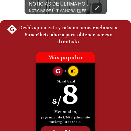
El Petróleo Cae, Pero Podría Dispararse Nuevamente | #radar24
NOTICIAS DE ÚLTIMA HORA: EE.UU. Se Queda Sin Misiles En Medio Oriente
Politica
Los precios internacionales del petróleo retrocedieron ante la posibilidad de un acuerdo para reabrir el estrecho de Ormuz. Sin embargo, la caída responde solo a una expectativa diplomática y un nuevo ataque contra un buque podría hacer regresar rápidamente la prima de riesgo. #Petroleo #EstrechoDeOrmuz #EconomiaGlobal #MercadoPetrolero #Crudo #NoticiasEconomicas #Geopolitica #Shorts 👉 Suscríbete y activa la campana para no perderte nuestro análisis diario. 🌎 Síguenos en nuestras redes sociales: 📌 Web oficial: https://gestion.pe/mundo/ 📌 LinkedIn: http://bit.ly/3HYIET0 📌 X (Twitter): http://bit.ly/4noZtX9 📌 TikTok: http://bit.ly/4evB6TO
NOTICIAS DE ÚLTIMA HORA: 1️⃣ EE.UU.: Habría gastado casi el 80% de sus misiles más avanzados (THAAD), un factor clave en las decisiones de Donald Trump frente a Irán. 2️⃣ Argentina y Brasil: Tensión diplomática escala; Brasil solicita el regreso del embajador argentino tras fuertes declaraciones de Javier Milei. 3️⃣ México: Asesinan al influencer César Gastélum a balazos durante una transmisión en vivo en Culiacán, Sinaloa. 4️⃣ Alemania: Ataque con dron explosivo obliga a suspender el aeropuerto de Leipzig, punto logístico clave de la OTAN para enviar material a Ucrania. ¿Qué noticia te parece la más impactante del día? ¡Te leo en los comentarios! 👇 #EEUU #JavierMilei #CesarGastelum #Alemania #Noticias #UltimaHora #NoticiasDelDia 🚀 ¿Quieres entender el mundo sin ruido? Únete a nuestra comunidad y forma parte del cambio. #GestiónNewsroomLive #NoticiasGlobales #AnálisisGeopolítico #EconomíaMundial #IA #Geopolítica #LatinosEnUSA #NoticiasEnEspañol 👉 Suscríbete y activa la campana para no perderte nuestro análisis diario. 🌎 Síguenos en nuestras redes sociales: 📌 Web oficial: https://gestion.pe/mundo/ 📌 LinkedIn: http://bit.ly/3HYIET0 📌 X (Twitter): http://bit.ly/4noZtX9 📌 TikTok: http://bit.ly/4evB6TO
De
Cookies
Preguntas
Frecuentes