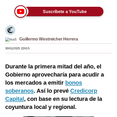
Moda
Suscríbete a YouTube
Estilos
Mundo
EEUU
Guillermo Westreicher Herrera
30/01/2025 22H15
México
España
Durante la primera mitad del año, el
Internacional
Gobierno aprovecharía para acudir a
Tecnología
los mercados a emitir
bonos
soberanos
. Así lo prevé
Credicorp
Club del Suscriptor
Capital
, con base en su lectura de la
Mix
coyuntura local y regional.
G de Gestión