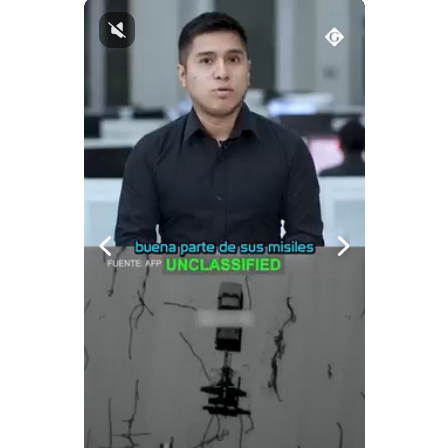
Notas Contratadas
Podcast
Gestión TV
Videos
Fotogalerías
gestion.pe
¿quiénes
Somos?
Términos
Y
Condiciones
Política
De
Privacidad