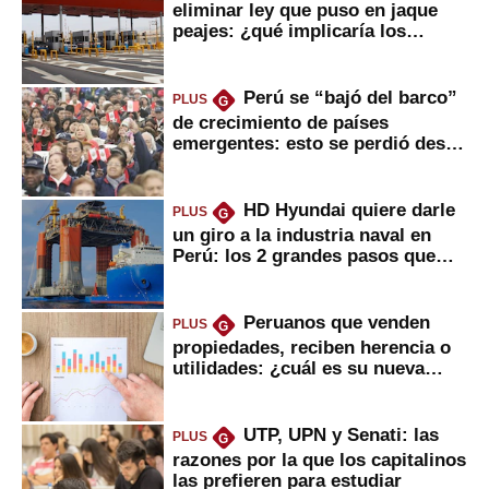
eliminar ley que puso en jaque
peajes: ¿qué implicaría los
usuarios?
Perú se “bajó del barco”
PLUS
G
de crecimiento de países
emergentes: esto se perdió desde
2022
HD Hyundai quiere darle
PLUS
G
un giro a la industria naval en
Perú: los 2 grandes pasos que
daría
Peruanos que venden
PLUS
G
propiedades, reciben herencia o
utilidades: ¿cuál es su nueva
inversión clave?
UTP, UPN y Senati: las
PLUS
G
razones por la que los capitalinos
las prefieren para estudiar