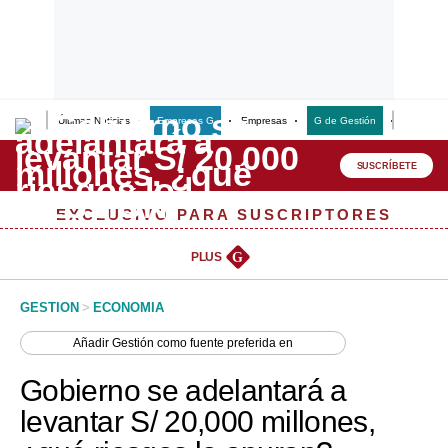
Últimas Noticias
Empresas G
Empresas
G de Gestión
Finanzas
Lo último
Peru Quiosco
SUSCRÍBETE
Portada
EXCLUSIVO PARA SUSCRIPTORES
Empresas
PLUS
G
Management & Empleo
GESTION
>
ECONOMIA
Economía
Añadir
Gestión
como fuente preferida en
Mercados
Gobierno se adelantará a
Perú
levantar S/ 20,000 millones,
Política