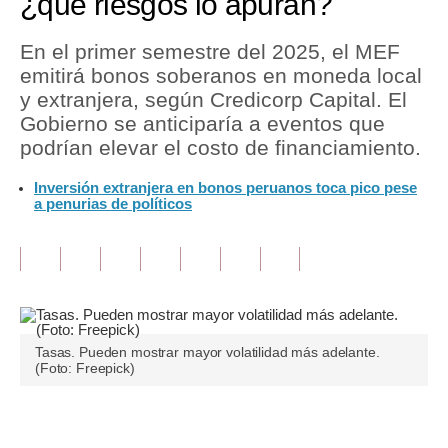
¿qué riesgos lo apuran?
Tu Dinero
En el primer semestre del 2025, el MEF
emitirá bonos soberanos en moneda local
Finanzas Personales
y extranjera, según Credicorp Capital. El
Inmobiliarias
Gobierno se anticiparía a eventos que
podrían elevar el costo de financiamiento.
Plus G
Inversión extranjera en bonos peruanos toca pico pese
Opinión
a penurias de políticos
Editorial
Pregunta de hoy
Blogs
Tasas. Pueden mostrar mayor volatilidad más adelante.
Tendencias
(Foto: Freepick)
Lujo
Únete a nuestro canal
Viajes