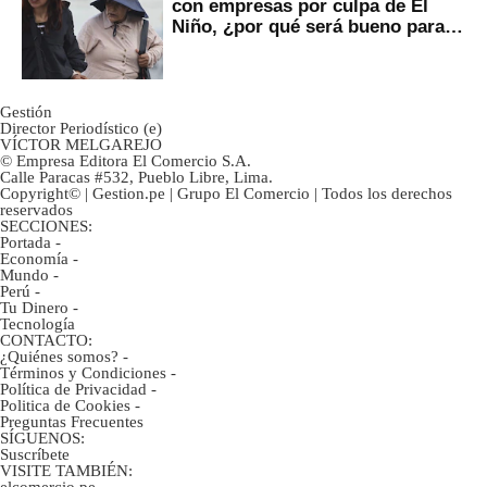
con empresas por culpa de El
Niño, ¿por qué será bueno para
ahorristas?
Gestión
Director Periodístico (e)
VÍCTOR MELGAREJO
© Empresa Editora El Comercio S.A.
Calle Paracas #532, Pueblo Libre, Lima.
Copyright© | Gestion.pe | Grupo El Comercio | Todos los derechos
reservados
SECCIONES:
Portada
-
Economía
-
Mundo
-
Perú
-
Tu Dinero
-
Tecnología
CONTACTO:
¿Quiénes somos?
-
Términos y Condiciones
-
Política de Privacidad
-
Politica de Cookies
-
Preguntas Frecuentes
SÍGUENOS:
Suscríbete
VISITE TAMBIÉN:
elcomercio.pe
-