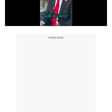
Notas Contratadas
Podcast
Gestión TV
Videos
Fotogalerías
gestion.pe
¿quiénes
Somos?
Términos
Y
Condiciones
Política
De
Privacidad