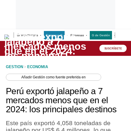
Últimas Noticias
Empresas G
Empresas
G de Gestión
Finanzas
Lo último
Peru Quiosco
SUSCRÍBETE
Portada
GESTION
>
ECONOMIA
Empresas
Añadir
Gestión
como fuente preferida en
Management & Empleo
Perú exportó jalapeño a 7
Economía
mercados menos que en el
2024: los principales destinos
Mercados
Perú
Este país exportó 4,058 toneladas de
jalapeño por US$ 6.4 millones, lo que
Política