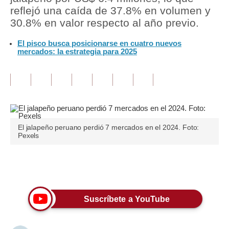
reflejó una caída de 37.8% en volumen y
Tu Dinero
30.8% en valor respecto al año previo.
Finanzas Personales
El pisco busca posicionarse en cuatro
nuevos
mercados: la estrategia para 2025
Inmobiliarias
Plus G
Opinión
Editorial
El jalapeño peruano perdió 7 mercados en el 2024. Foto:
Pexels
Pregunta de hoy
Blogs
Únete a nuestro canal
Tendencias
Suscríbete a YouTube
Lujo
Viajes