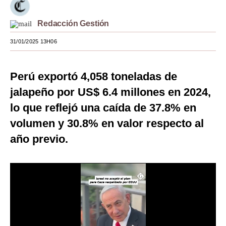
Moda
Redacción Gestión
Estilos
31/01/2025 13H06
Mundo
Perú exportó 4,058 toneladas de
EEUU
jalapeño por US$ 6.4 millones en 2024,
México
lo que reflejó una caída de 37.8% en
España
volumen y 30.8% en valor respecto al
Internacional
año previo.
Tecnología
Club del Suscriptor
Mix
G de Gestión