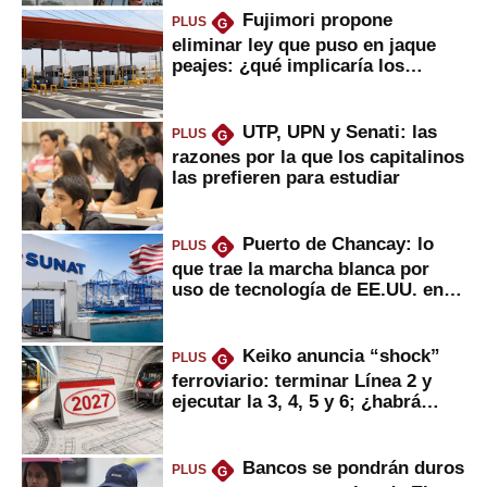
Fujimori propone
PLUS
G
eliminar ley que puso en jaque
peajes: ¿qué implicaría los
usuarios?
UTP, UPN y Senati: las
PLUS
G
razones por la que los capitalinos
las prefieren para estudiar
Puerto de Chancay: lo
PLUS
G
que trae la marcha blanca por
uso de tecnología de EE.UU. en
mercancías
Keiko anuncia “shock”
PLUS
G
ferroviario: terminar Línea 2 y
ejecutar la 3, 4, 5 y 6; ¿habrá
avances?
Bancos se pondrán duros
PLUS
G