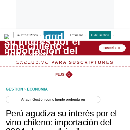
Últimas Noticias
Empresas G
Empresas
G de Gestión
Finanzas
Lo último
Peru Quiosco
SUSCRÍBETE
Portada
EXCLUSIVO PARA SUSCRIPTORES
Empresas
PLUS
G
Management & Empleo
GESTION
>
ECONOMIA
Economía
Añadir
Gestión
como fuente preferida en
Mercados
Perú agudiza su interés por el
Perú
vino chileno: importación del
Política