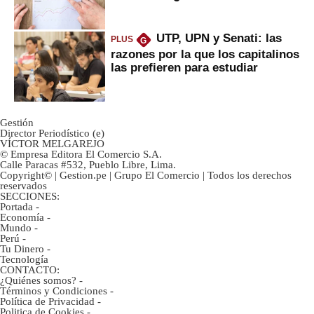
inversión clave?
UTP, UPN y Senati: las
PLUS
G
razones por la que los capitalinos
las prefieren para estudiar
Gestión
Director Periodístico (e)
VÍCTOR MELGAREJO
© Empresa Editora El Comercio S.A.
Calle Paracas #532, Pueblo Libre, Lima.
Copyright© | Gestion.pe | Grupo El Comercio | Todos los derechos
reservados
SECCIONES:
Portada
-
Economía
-
Mundo
-
Perú
-
Tu Dinero
-
Tecnología
CONTACTO:
¿Quiénes somos?
-
Términos y Condiciones
-
Política de Privacidad
-
Politica de Cookies
-