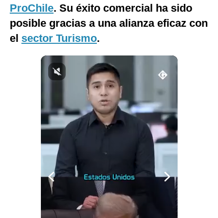
ProChile
. Su éxito comercial ha sido
Notas Contratadas
posible gracias a una alianza eficaz con
Podcast
el
sector Turismo
.
Gestión TV
Videos
Fotogalerías
gestion.pe
¿quiénes
Somos?
Términos
Y
Condiciones
Política
De
Privacidad