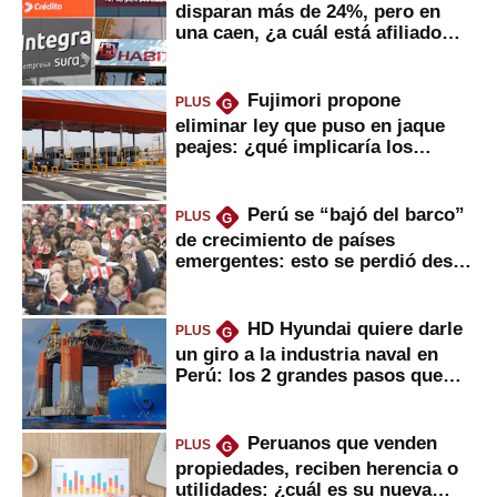
disparan más de 24%, pero en
una caen, ¿a cuál está afiliado
usted?
Fujimori propone
PLUS
G
eliminar ley que puso en jaque
peajes: ¿qué implicaría los
usuarios?
Perú se “bajó del barco”
PLUS
G
de crecimiento de países
emergentes: esto se perdió desde
2022
HD Hyundai quiere darle
PLUS
G
un giro a la industria naval en
Perú: los 2 grandes pasos que
daría
Peruanos que venden
PLUS
G
propiedades, reciben herencia o
utilidades: ¿cuál es su nueva