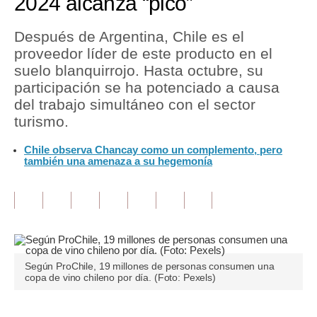
2024 alcanza “pico”
Tu Dinero
Después de Argentina, Chile es el
proveedor líder de este producto en el
Finanzas Personales
suelo blanquirrojo. Hasta octubre, su
Inmobiliarias
participación se ha potenciado a causa
del trabajo simultáneo con el sector
Plus G
turismo.
Opinión
Chile observa Chancay como un complemento, pero
también una amenaza a su hegemonía
Editorial
Pregunta de hoy
Blogs
Tendencias
Según ProChile, 19 millones de personas consumen una
copa de vino chileno por día. (Foto: Pexels)
Lujo
Viajes