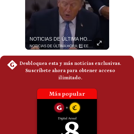
Politica
De
Cookies
Preguntas
Frecuentes
“Irán Está Colapsado, Pero EE.UU. Parece Desesperado” | #radar24
NOTICIAS DE ÚLTIMA HORA: EE.UU. Se Queda Sin Misiles En Medio Oriente
Miguel Ángel Rodríguez Mackay, analista internacional, sostiene que las negociaciones fueron impulsadas por Irán y no por Estados Unidos. Según su análisis, Teherán estaría debilitado militar y económicamente, aunque la narrativa internacional presenta a Trump como el líder desesperado por terminar una guerra que no puede ganar. #Geopolitica #Iran #DonaldTrump #RodriguezMackay #EEUU #NoticiasInternacionales #PoliticaInternacional #AnalisisGeopolitico #Shorts 👉 Suscríbete y activa la campana para no perderte nuestro análisis diario. 🌎 Síguenos en nuestras redes sociales: 📌 Web oficial: https://gestion.pe/mundo/ 📌 LinkedIn: http://bit.ly/3HYIET0 📌 X (Twitter): http://bit.ly/4noZtX9 📌 TikTok: http://bit.ly/4evB6TO
NOTICIAS DE ÚLTIMA HORA: 1️⃣ EE.UU.: Habría gastado casi el 80% de sus misiles más avanzados (THAAD), un factor clave en las decisiones de Donald Trump frente a Irán. 2️⃣ Argentina y Brasil: Tensión diplomática escala; Brasil solicita el regreso del embajador argentino tras fuertes declaraciones de Javier Milei. 3️⃣ México: Asesinan al influencer César Gastélum a balazos durante una transmisión en vivo en Culiacán, Sinaloa. 4️⃣ Alemania: Ataque con dron explosivo obliga a suspender el aeropuerto de Leipzig, punto logístico clave de la OTAN para enviar material a Ucrania. ¿Qué noticia te parece la más impactante del día? ¡Te leo en los comentarios! 👇 #EEUU #JavierMilei #CesarGastelum #Alemania #Noticias #UltimaHora #NoticiasDelDia 🚀 ¿Quieres entender el mundo sin ruido? Únete a nuestra comunidad y forma parte del cambio. #GestiónNewsroomLive #NoticiasGlobales #AnálisisGeopolítico #EconomíaMundial #IA #Geopolítica #LatinosEnUSA #NoticiasEnEspañol 👉 Suscríbete y activa la campana para no perderte nuestro análisis diario. 🌎 Síguenos en nuestras redes sociales: 📌 Web oficial: https://gestion.pe/mundo/ 📌 LinkedIn: http://bit.ly/3HYIET0 📌 X (Twitter): http://bit.ly/4noZtX9 📌 TikTok: http://bit.ly/4evB6TO