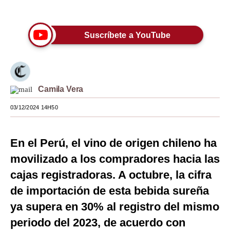
Únete a nuestro canal
Moda
Suscríbete a YouTube
Estilos
Mundo
EEUU
Camila Vera
México
03/12/2024 14H50
España
Internacional
En el Perú, el vino de origen chileno ha
movilizado a los compradores hacia las
Tecnología
cajas registradoras. A octubre, la cifra
Club del Suscriptor
de importación de esta bebida sureña
Mix
ya supera en 30% al registro del mismo
periodo del 2023, de acuerdo con
G de Gestión