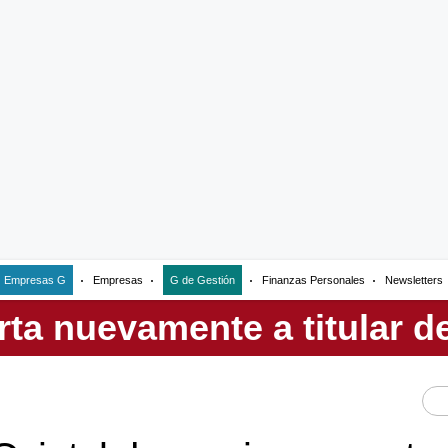
Empresas G
Empresas
G de Gestión
Finanzas Personales
Newsletters