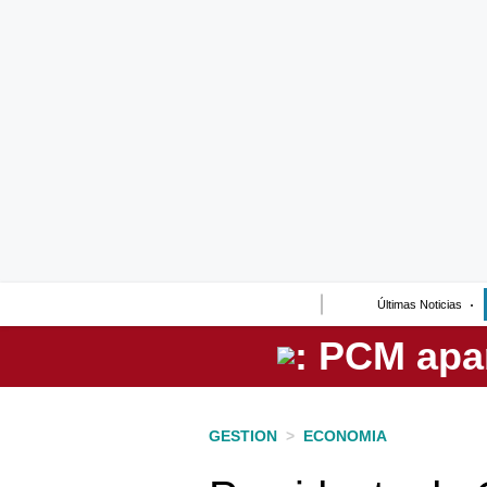
Lo último
Peru Quiosco
Portada
Empresas
Management & Empleo
Economía
Últimas Noticias
Mercados
Perú
Política
GESTION
>
ECONOMIA
Tu Dinero