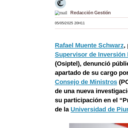
Estilos
Redacción Gestión
Mundo
05/05/2025 20H11
EEUU
México
Rafael Muente Schwarz
,
España
Supervisor de Inversión
(Osiptel), denunció púb
Internacional
apartado de su cargo por
Tecnología
Consejo de Ministros
(PC
Club del Suscriptor
de una nueva investigaci
Mix
su participación en el “
de la
Universidad de Piu
G de Gestión
Notas Contratadas