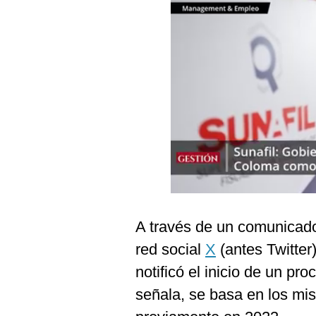
Podcast
Gestión TV
Videos
Fotogalerías
gestion.pe
¿quiénes
Somos?
Términos
A través de un comunicado 
Y
Condiciones
red social
X
(antes Twitter
Política
notificó el inicio de un pr
De
Privacidad
señala, se basa en los m
Politica