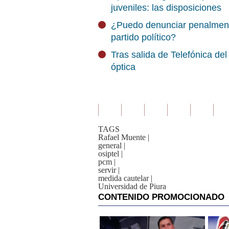
juveniles: las disposiciones
¿Puedo denunciar penalmente s
partido político?
Tras salida de Telefónica del
óptica
TAGS
Rafael Muente
|
general
|
osiptel
|
pcm
|
servir
|
medida cautelar
|
Universidad de Piura