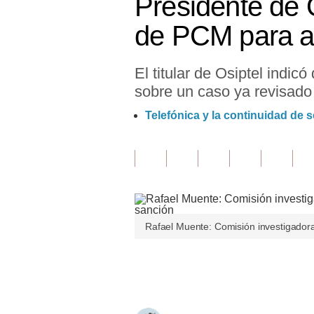
Presidente de 
Finanzas Personales
de PCM para ap
Inmobiliarias
El titular de Osiptel indi
Plus G
sobre un caso ya revisado 
Opinión
Telefónica y la continuidad de se
Editorial
Pregunta de hoy
Blogs
Tendencias
Rafael Muente: Comisión investigadora
Lujo
Únete a nuestro canal
Viajes
Moda