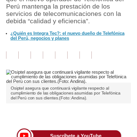
Perú mantenga la prestación de los
Tu Dinero
servicios de telecomunicaciones con la
debida “calidad y eficiencia”.
Finanzas Personales
¿Quién es Integra Tec?: el nuevo dueño de Telefónica
Inmobiliarias
del Perú, negocios y planes
Plus G
Opinión
Editorial
Pregunta de hoy
Osiptel asegura que continuará vigilante respecto al
cumplimiento de las obligaciones asumidas por Telefónica
Blogs
del Perú con sus clientes.(Foto: Andina).
Tendencias
Únete a nuestro canal
Lujo
Viajes
Suscríbete a YouTube