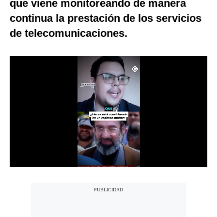
que viene monitoreando de manera
Notas Contratadas
continua la prestación de los servicios
Podcast
de telecomunicaciones.
Gestión TV
Videos
Fotogalerías
gestion.pe
¿quiénes
Somos?
Términos
Y
Condiciones
Política
De
Privacidad