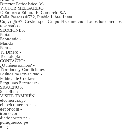
Director Periodístico (e)
VÍCTOR MELGAREJO
© Empresa Editora El Comercio S.A.
Calle Paracas #532, Pueblo Libre, Lima.
Copyright© | Gestion.pe | Grupo El Comercio | Todos los derechos
reservados
SECCIONES:
Portada
-
Economía
-
Mundo
-
Perú
-
Tu Dinero
-
Tecnología
CONTACTO:
¿Quiénes somos?
-
Términos y Condiciones
-
Política de Privacidad
-
Politica de Cookies
-
Preguntas Frecuentes
SÍGUENOS:
Suscríbete
VISITE TAMBIÉN:
elcomercio.pe
-
clubelcomercio.pe
-
depor.com
-
trome.com
-
diariocorreo.pe
-
peruquiosco.pe
-
mag