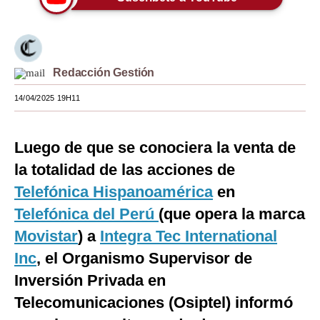
Moda
Estilos
Redacción Gestión
Mundo
14/04/2025 19H11
EEUU
México
Luego de que se conociera la venta de
España
la totalidad de las acciones de
Telefónica Hispanoamérica
en
Internacional
Telefónica del Perú
(que opera la marca
Tecnología
Movistar
) a
Integra Tec International
Club del Suscriptor
Inc
, el Organismo Supervisor de
Inversión Privada en
Mix
Telecomunicaciones (Osiptel) informó
G de Gestión