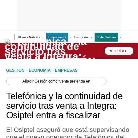
Últimas Noticias
Empresas G
Empresas
G de Gestión
Finanzas
Lo último
Peru Quiosco
SUSCRÍBETE
Portada
GESTION
>
ECONOMIA
>
EMPRESAS
Empresas
Añadir
Gestión
como fuente preferida en
Management & Empleo
Telefónica y la continuidad de
Economía
servicio tras venta a Integra:
Osiptel entra a fiscalizar
Mercados
Perú
El Osiptel aseguró que está supervisando
que el nuevo operador de Telefónica del
Política