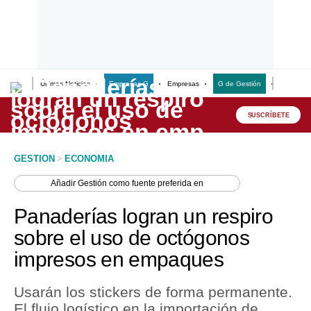
Últimas Noticias
Empresas G
Empresas
G de Gestión
Finanzas
Lo último
Peru Quiosco
SUSCRÍBETE
Portada
GESTION
>
ECONOMIA
Empresas
Añadir
Gestión
como fuente preferida en
Management & Empleo
Panaderías logran un respiro
Economía
sobre el uso de octógonos
impresos en empaques
Mercados
Perú
Usarán los stickers de forma permanente.
El flujo logístico en la importación de
Política