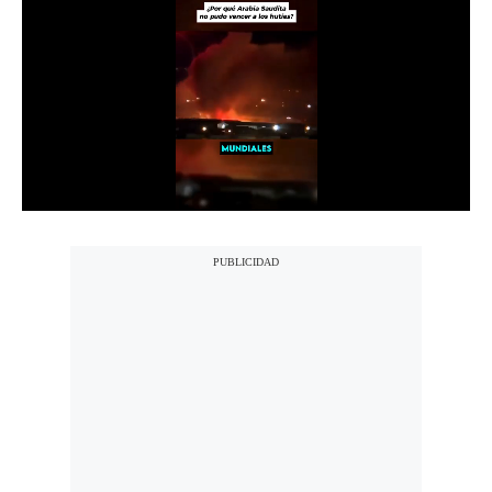
Notas Contratadas
Podcast
Gestión TV
Videos
Fotogalerías
gestion.pe
¿quiénes
Somos?
Términos
Y
Condiciones
Política
De
Privacidad