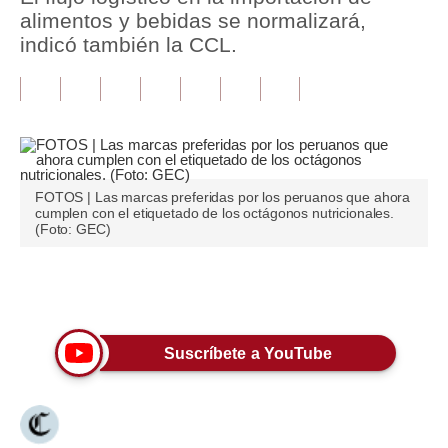
alimentos y bebidas se normalizará,
Tu Dinero
indicó también la CCL.
Finanzas Personales
Inmobiliarias
Plus G
Opinión
FOTOS | Las marcas preferidas por los peruanos que ahora
cumplen con el etiquetado de los octágonos nutricionales.
(Foto: GEC)
Editorial
Pregunta de hoy
Únete a nuestro canal
Blogs
Suscríbete a YouTube
Tendencias
Lujo
Viajes