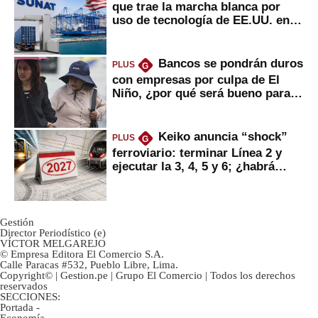
que trae la marcha blanca por
uso de tecnología de EE.UU. en
mercancías
Bancos se pondrán duros
PLUS
G
con empresas por culpa de El
Niño, ¿por qué será bueno para
ahorristas?
Keiko anuncia “shock”
PLUS
G
ferroviario: terminar Línea 2 y
ejecutar la 3, 4, 5 y 6; ¿habrá
avances?
Gestión
Director Periodístico (e)
VÍCTOR MELGAREJO
© Empresa Editora El Comercio S.A.
Calle Paracas #532, Pueblo Libre, Lima.
Copyright© | Gestion.pe | Grupo El Comercio | Todos los derechos
reservados
SECCIONES:
Portada
-
Economía
-