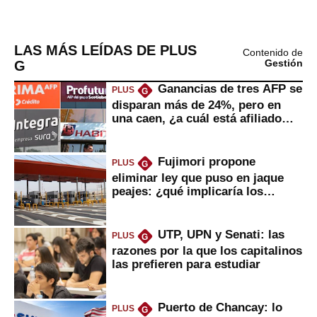
LAS MÁS LEÍDAS DE PLUS
Contenido de
G
Gestión
Ganancias de tres AFP se
PLUS
G
disparan más de 24%, pero en
una caen, ¿a cuál está afiliado
usted?
Fujimori propone
PLUS
G
eliminar ley que puso en jaque
peajes: ¿qué implicaría los
usuarios?
UTP, UPN y Senati: las
PLUS
G
razones por la que los capitalinos
las prefieren para estudiar
Puerto de Chancay: lo
PLUS
G