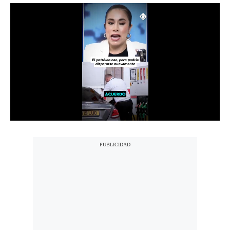
Notas Contratadas
Podcast
Gestión TV
Videos
Fotogalerías
gestion.pe
¿quiénes
Somos?
Términos
Y
Condiciones
Política
De
Privacidad