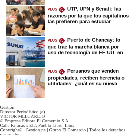
UTP, UPN y Senati: las
PLUS
G
razones por la que los capitalinos
las prefieren para estudiar
Puerto de Chancay: lo
PLUS
G
que trae la marcha blanca por
uso de tecnología de EE.UU. en
mercancías
Peruanos que venden
PLUS
G
propiedades, reciben herencia o
utilidades: ¿cuál es su nueva
inversión clave?
Gestión
Director Periodístico (e)
VÍCTOR MELGAREJO
© Empresa Editora El Comercio S.A.
Calle Paracas #532, Pueblo Libre, Lima.
Copyright© | Gestion.pe | Grupo El Comercio | Todos los derechos
reservados