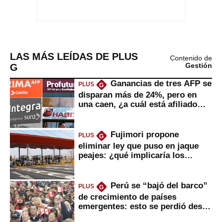
LAS MÁS LEÍDAS DE PLUS
Contenido de
G
Gestión
Ganancias de tres AFP se
PLUS
G
disparan más de 24%, pero en
una caen, ¿a cuál está afiliado
usted?
Fujimori propone
PLUS
G
eliminar ley que puso en jaque
peajes: ¿qué implicaría los
usuarios?
Perú se “bajó del barco”
PLUS
G
de crecimiento de países
emergentes: esto se perdió desde
2022