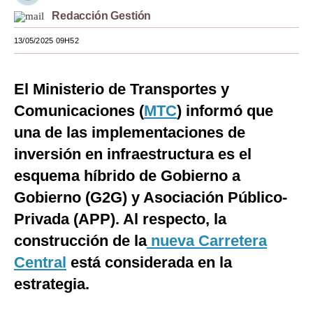
Redacción Gestión
Moda
13/05/2025 09H52
Estilos
Mundo
El Ministerio de Transportes y
EEUU
Comunicaciones (
MTC
) informó que
una de las implementaciones de
México
inversión en infraestructura es el
España
esquema híbrido de Gobierno a
Internacional
Gobierno (G2G) y Asociación Público-
Privada (APP). Al respecto, la
Tecnología
construcción de la
nueva Carretera
Club del Suscriptor
Central
está considerada en la
Mix
estrategia.
G de Gestión