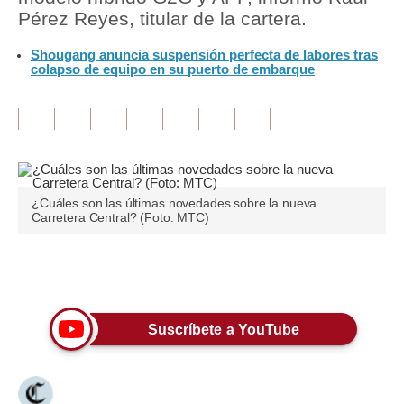
Pérez Reyes, titular de la cartera.
Tu Dinero
Shougang anuncia suspensión perfecta de labores tras
colapso de equipo en su puerto de embarque
Finanzas Personales
Inmobiliarias
Plus G
Opinión
¿Cuáles son las últimas novedades sobre la nueva
Editorial
Carretera Central? (Foto: MTC)
Pregunta de hoy
Únete a nuestro canal
Blogs
Tendencias
Suscríbete a YouTube
Lujo
Viajes