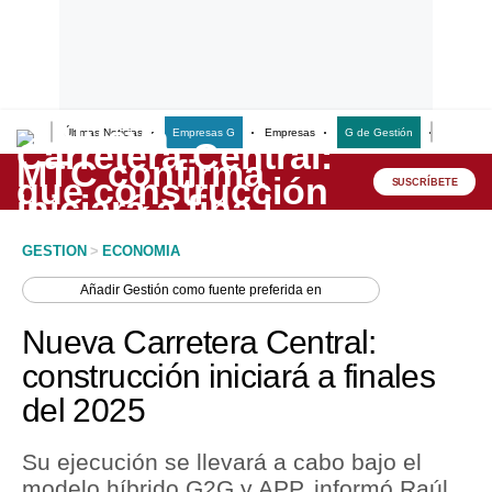
Últimas Noticias
Empresas G
Empresas
G de Gestión
Finanzas
Lo último
Peru Quiosco
SUSCRÍBETE
Portada
GESTION
>
ECONOMIA
Empresas
Añadir
Gestión
como fuente preferida en
Management & Empleo
Nueva Carretera Central:
Economía
construcción iniciará a finales
del 2025
Mercados
Perú
Su ejecución se llevará a cabo bajo el
modelo híbrido G2G y APP, informó Raúl
Política