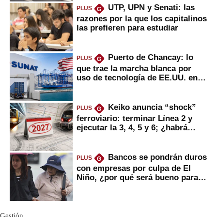
UTP, UPN y Senati: las
PLUS
G
razones por la que los capitalinos
las prefieren para estudiar
Puerto de Chancay: lo
PLUS
G
que trae la marcha blanca por
uso de tecnología de EE.UU. en
mercancías
Keiko anuncia “shock”
PLUS
G
ferroviario: terminar Línea 2 y
ejecutar la 3, 4, 5 y 6; ¿habrá
avances?
Bancos se pondrán duros
PLUS
G
con empresas por culpa de El
Niño, ¿por qué será bueno para
ahorristas?
Gestión