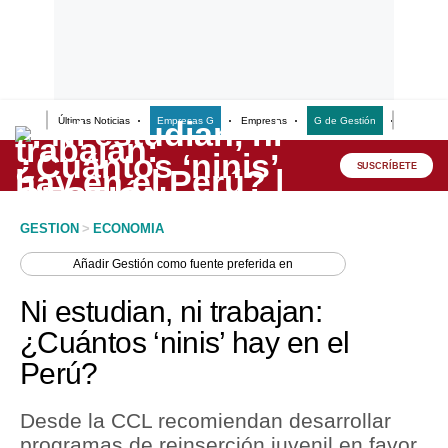
Últimas Noticias
Empresas G
Empresas
G de Gestión
Finanzas
Lo último
Peru Quiosco
SUSCRÍBETE
Portada
GESTION
>
ECONOMIA
Empresas
Añadir
Gestión
como fuente preferida en
Management & Empleo
Ni estudian, ni trabajan:
Economía
¿Cuántos ‘ninis’ hay en el
Perú?
Mercados
Perú
Desde la CCL recomiendan desarrollar
programas de reinserción juvenil en favor
Política