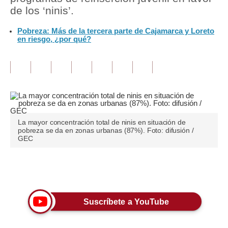
de los ‘ninis’.
Tu Dinero
Pobreza: Más de la tercera parte de Cajamarca y Loreto
en riesgo, ¿por qué?
Finanzas Personales
Inmobiliarias
Plus G
Opinión
Editorial
La mayor concentración total de ninis en situación de
pobreza se da en zonas urbanas (87%). Foto: difusión /
GEC
Pregunta de hoy
Blogs
Únete a nuestro canal
Tendencias
Suscríbete a YouTube
Lujo
Viajes