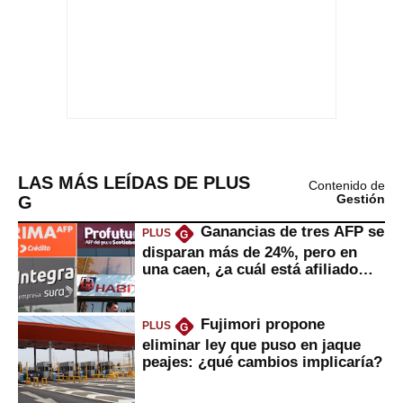
LAS MÁS LEÍDAS DE PLUS
Contenido de
G
Gestión
Ganancias de tres AFP se
PLUS
G
disparan más de 24%, pero en
una caen, ¿a cuál está afiliado
usted?
Fujimori propone
PLUS
G
eliminar ley que puso en jaque
peajes: ¿qué cambios implicaría?