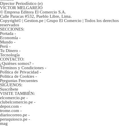
Director Periodístico (e)
VÍCTOR MELGAREJO
© Empresa Editora El Comercio S.A.
Calle Paracas #532, Pueblo Libre, Lima.
Copyright© | Gestion.pe | Grupo El Comercio | Todos los derechos
reservados
SECCIONES:
Portada
-
Economía
-
Mundo
-
Perú
-
Tu Dinero
-
Tecnología
CONTACTO:
¿Quiénes somos?
-
Términos y Condiciones
-
Política de Privacidad
-
Politica de Cookies
-
Preguntas Frecuentes
SÍGUENOS:
Suscríbete
VISITE TAMBIÉN:
elcomercio.pe
-
clubelcomercio.pe
-
depor.com
-
trome.com
-
diariocorreo.pe
-
peruquiosco.pe
-
mag