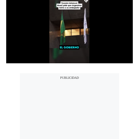
Notas Contratadas
Podcast
Gestión TV
Videos
Fotogalerías
gestion.pe
¿quiénes
Somos?
Términos
Y
Condiciones
Política
De
Privacidad