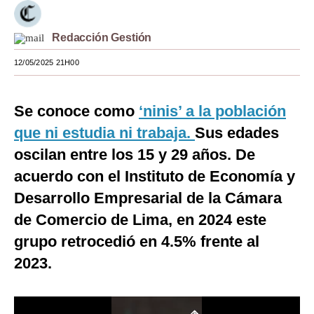
Moda
Redacción Gestión
Estilos
12/05/2025 21H00
Mundo
EEUU
Se conoce como
‘ninis’ a la población
que ni estudia ni trabaja.
Sus edades
México
oscilan entre los 15 y 29 años. De
España
acuerdo con el Instituto de Economía y
Internacional
Desarrollo Empresarial de la Cámara
de Comercio de Lima, en 2024 este
Tecnología
grupo retrocedió en 4.5% frente al
Club del Suscriptor
2023.
Mix
G de Gestión