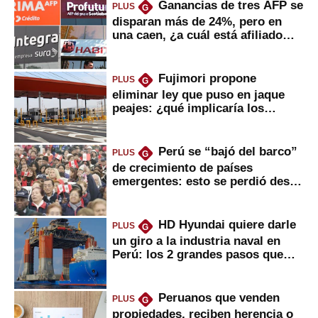
Ganancias de tres AFP se
PLUS
G
disparan más de 24%, pero en
una caen, ¿a cuál está afiliado
usted?
Fujimori propone
PLUS
G
eliminar ley que puso en jaque
peajes: ¿qué implicaría los
usuarios?
Perú se “bajó del barco”
PLUS
G
de crecimiento de países
emergentes: esto se perdió desde
2022
HD Hyundai quiere darle
PLUS
G
un giro a la industria naval en
Perú: los 2 grandes pasos que
daría
Peruanos que venden
PLUS
G
propiedades, reciben herencia o