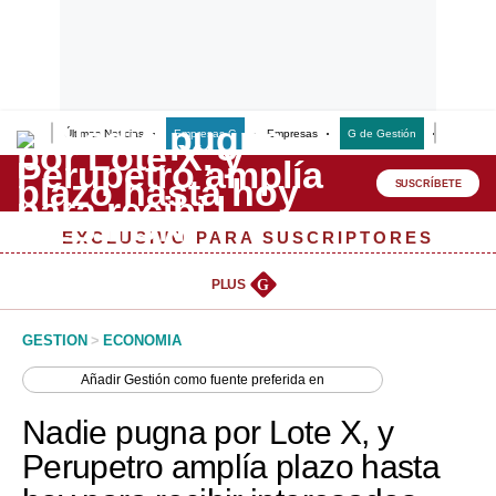
Últimas Noticias
Empresas G
Empresas
G de Gestión
Finanzas
Lo último
Peru Quiosco
SUSCRÍBETE
Portada
EXCLUSIVO PARA SUSCRIPTORES
Empresas
PLUS
G
Management & Empleo
GESTION
>
ECONOMIA
Economía
Añadir
Gestión
como fuente preferida en
Mercados
Nadie pugna por Lote X, y
Perú
Perupetro amplía plazo hasta
Política