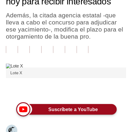
hoy para recibir interesados
Tu Dinero
Además, la citada agencia estatal -que
lleva a cabo el concurso para adjudicar
Finanzas Personales
ese yacimiento-, modifica el plazo para el
Inmobiliarias
otorgamiento de la buena pro.
Plus G
Opinión
Editorial
Lote X
Pregunta de hoy
Únete a nuestro canal
Blogs
Tendencias
Suscríbete a YouTube
Lujo
Viajes