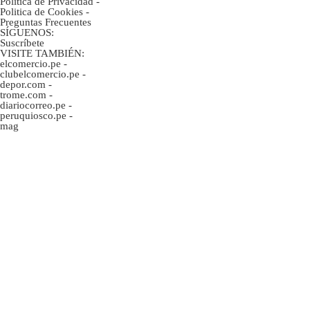
Política de Privacidad
-
Politica de Cookies
-
Preguntas Frecuentes
SÍGUENOS:
Suscríbete
VISITE TAMBIÉN:
elcomercio.pe
-
clubelcomercio.pe
-
depor.com
-
trome.com
-
diariocorreo.pe
-
peruquiosco.pe
-
mag