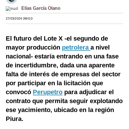
Elías García Olano
Moda
27/03/2024 06H10
Estilos
Mundo
El futuro del Lote X -el segundo de
EEUU
mayor producción
petrolera
a nivel
México
nacional- estaría entrando en una fase
de incertidumbre, dada una aparente
España
falta de interés de empresas del sector
Internacional
por participar en la licitación que
Tecnología
convocó
Perupetro
para adjudicar el
contrato que permita seguir explotando
Club del Suscriptor
ese yacimiento, ubicado en la región
Mix
Piura.
G de Gestión