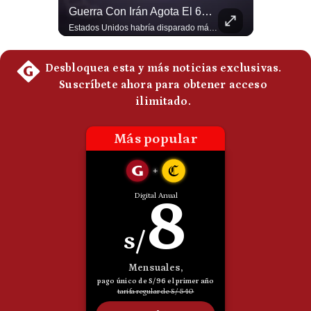
El Millonario Sueldo Que Casi Cobra Infantino Por La Nueva Empresa De La FIFA | #EnClaveEconómica
Guerra Con Irán Agota El 61% De Los Interceptores Patriot De EE.UU. | #radar24
Politica
Luis Carrillo Pinto, experto en negocios deportivos, cuenta que federaciones europeas ya pedían la salida de Gianni Infantino. Además, explicó que el presidente de la FIFA habría recibido US$30 millones anuales por dirigir la nueva empresa, diez veces más de lo que ganaba en la organización. #FIFA #GianniInfantino #LuisCarrilloPinto #APEMD #NegociosDeportivos #Mundial #Futbol #NoticiasDeportivas #Shorts 👉 Suscríbete y activa la campana para no perderte nuestro análisis diario. 🌎 Síguenos en nuestras redes sociales: 📌 Web oficial: https://gestion.pe/mundo/ 📌 LinkedIn: http://bit.ly/3HYIET0 📌 X (Twitter): http://bit.ly/4noZtX9 📌 TikTok: http://bit.ly/4evB6TO
Estados Unidos habría disparado más de 1,000 misiles Tomahawk durante la guerra contra Irán y que sus reservas podrían no recuperar los niveles anteriores hasta 2030 o 2031. Washington y sus aliados habrían utilizado hasta el 61% de sus interceptores Patriot. #EstadosUnidos #Tomahawk #Iran #Misiles #Patriot #Geopolitica #NoticiasInternacionales #Guerra #Shorts 👉 Suscríbete y activa la campana para no perderte nuestro análisis diario. 🌎 Síguenos en nuestras redes sociales: 📌 Web oficial: https://gestion.pe/mundo/ 📌 LinkedIn: http://bit.ly/3HYIET0 📌 X (Twitter): http://bit.ly/4noZtX9 📌 TikTok: http://bit.ly/4evB6TO
De
Cookies
Preguntas
Frecuentes