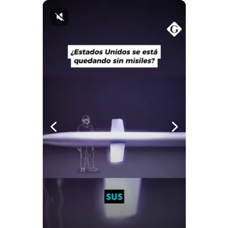
Notas Contratadas
Podcast
Gestión TV
Videos
Fotogalerías
gestion.pe
¿quiénes
Somos?
Términos
Y
Condiciones
Política
De
Privacidad