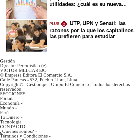
utilidades: ¿cuál es su nueva
inversión clave?
UTP, UPN y Senati: las
PLUS
G
razones por la que los capitalinos
las prefieren para estudiar
Gestión
Director Periodístico (e)
VÍCTOR MELGAREJO
© Empresa Editora El Comercio S.A.
Calle Paracas #532, Pueblo Libre, Lima.
Copyright© | Gestion.pe | Grupo El Comercio | Todos los derechos
reservados
SECCIONES:
Portada
-
Economía
-
Mundo
-
Perú
-
Tu Dinero
-
Tecnología
CONTACTO:
¿Quiénes somos?
-
Términos y Condiciones
-