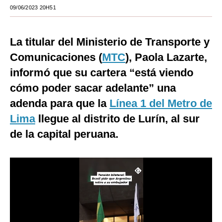
09/06/2023 20H51
Moda
Estilos
La titular del Ministerio de Transporte y
Mundo
Comunicaciones (
MTC
), Paola Lazarte,
informó que su cartera “está viendo
EEUU
cómo poder sacar adelante” una
México
adenda para que la
Línea 1 del Metro de
España
Lima
llegue al distrito de Lurín, al sur
de la capital peruana.
Internacional
Tecnología
Club del Suscriptor
Mix
G de Gestión