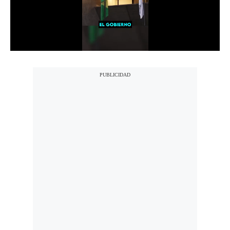
Notas Contratadas
Podcast
Gestión TV
Videos
Fotogalerías
gestion.pe
¿quiénes
Somos?
Términos
Y
Condiciones
Política
De
Privacidad