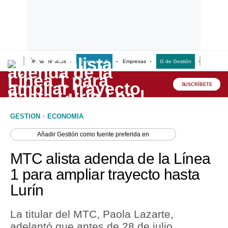
Últimas Noticias
Empresas G
Empresas
G de Gestión
Finanzas
Lo último
Peru Quiosco
SUSCRÍBETE
Portada
GESTION
>
ECONOMIA
Empresas
Añadir
Gestión
como fuente preferida en
Management & Empleo
MTC alista adenda de la Línea
Economía
1 para ampliar trayecto hasta
Lurín
Mercados
Perú
La titular del MTC, Paola Lazarte,
adelantó que antes de 28 de julio
Política