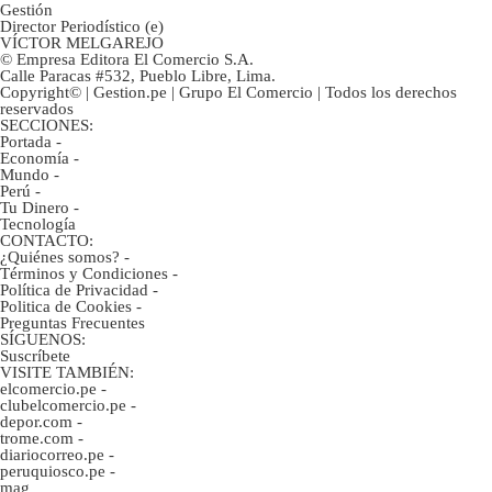
Gestión
Director Periodístico (e)
VÍCTOR MELGAREJO
© Empresa Editora El Comercio S.A.
Calle Paracas #532, Pueblo Libre, Lima.
Copyright© | Gestion.pe | Grupo El Comercio | Todos los derechos
reservados
SECCIONES:
Portada
-
Economía
-
Mundo
-
Perú
-
Tu Dinero
-
Tecnología
CONTACTO:
¿Quiénes somos?
-
Términos y Condiciones
-
Política de Privacidad
-
Politica de Cookies
-
Preguntas Frecuentes
SÍGUENOS:
Suscríbete
VISITE TAMBIÉN:
elcomercio.pe
-
clubelcomercio.pe
-
depor.com
-
trome.com
-
diariocorreo.pe
-
peruquiosco.pe
-
mag