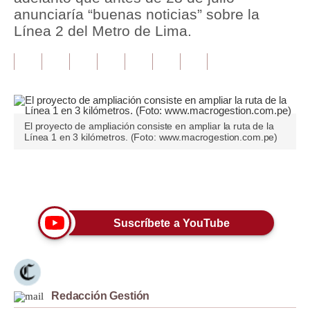
anunciaría “buenas noticias” sobre la
Tu Dinero
Línea 2 del Metro de Lima.
Finanzas Personales
Inmobiliarias
Plus G
El proyecto de ampliación consiste en ampliar la ruta de la
Opinión
Línea 1 en 3 kilómetros. (Foto: www.macrogestion.com.pe)
Editorial
Únete a nuestro canal
Pregunta de hoy
Blogs
Suscríbete a YouTube
Tendencias
Lujo
Redacción Gestión
Viajes