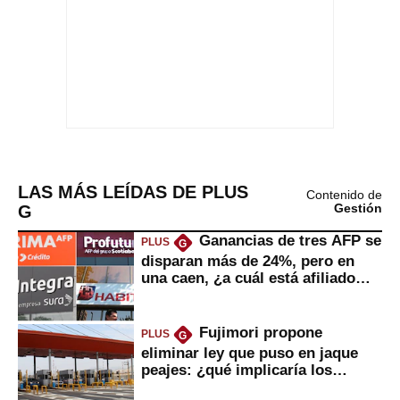
LAS MÁS LEÍDAS DE PLUS
Contenido de
G
Gestión
Ganancias de tres AFP se
PLUS
G
disparan más de 24%, pero en
una caen, ¿a cuál está afiliado
usted?
Fujimori propone
PLUS
G
eliminar ley que puso en jaque
peajes: ¿qué implicaría los
usuarios?