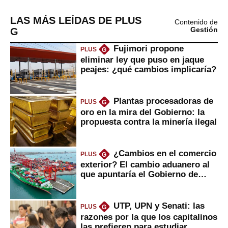
LAS MÁS LEÍDAS DE PLUS
Contenido de
G
Gestión
Fujimori propone
PLUS
G
eliminar ley que puso en jaque
peajes: ¿qué cambios implicaría?
Plantas procesadoras de
PLUS
G
oro en la mira del Gobierno: la
propuesta contra la minería ilegal
¿Cambios en el comercio
PLUS
G
exterior? El cambio aduanero al
que apuntaría el Gobierno de
Fujimori
UTP, UPN y Senati: las
PLUS
G
razones por la que los capitalinos
las prefieren para estudiar