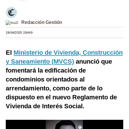
Moda
Estilos
Redacción Gestión
Mundo
19/04/2025 15H49
EEUU
El
Ministerio de Vivienda, Construcción
México
y Saneamiento (MVCS)
anunció que
España
fomentará la edificación de
Internacional
condominios orientados al
arrendamiento, como parte de lo
Tecnología
dispuesto en el nuevo Reglamento de
Club del Suscriptor
Vivienda de Interés Social.
Mix
G de Gestión