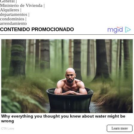
General
|
Ministerio de Vivienda
|
Alquileres
|
departamentos
|
condominios
|
arrendamiento