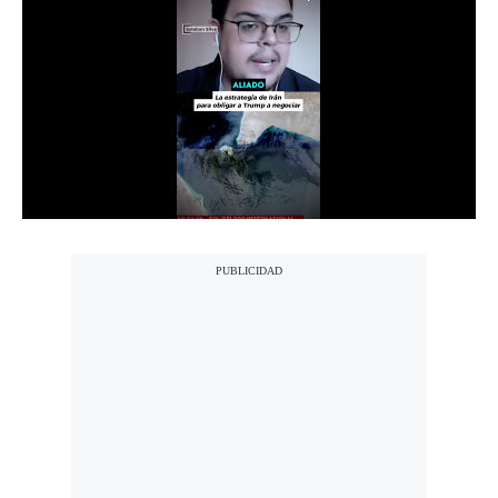
Notas Contratadas
Podcast
Gestión TV
Videos
Fotogalerías
gestion.pe
¿quiénes
Somos?
Términos
Y
Condiciones
Política
De
Privacidad