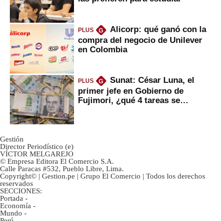
Alicorp: qué ganó con la
PLUS
G
compra del negocio de Unilever
en Colombia
Sunat: César Luna, el
PLUS
G
primer jefe en Gobierno de
Fujimori, ¿qué 4 tareas se
marcan urgentes?
Gestión
Director Periodístico (e)
VÍCTOR MELGAREJO
© Empresa Editora El Comercio S.A.
Calle Paracas #532, Pueblo Libre, Lima.
Copyright© | Gestion.pe | Grupo El Comercio | Todos los derechos
reservados
SECCIONES:
Portada
-
Economía
-
Mundo
-
Perú
-