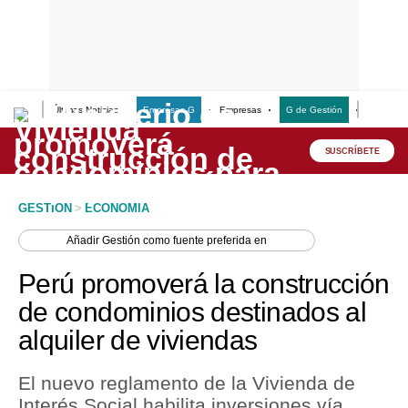
Últimas Noticias
Empresas G
Empresas
G de Gestión
Finanzas
Lo último
Peru Quiosco
SUSCRÍBETE
Portada
GESTION
>
ECONOMIA
Empresas
Añadir
Gestión
como fuente preferida en
Management & Empleo
Perú promoverá la construcción
Economía
de condominios destinados al
alquiler de viviendas
Mercados
Perú
El nuevo reglamento de la Vivienda de
Interés Social habilita inversiones vía
Política