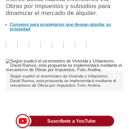
Obras por Impuestos y subsidios para
Tu Dinero
dinamizar el mercado de alquiler.
Finanzas Personales
Consejos para propietarios que desean alquilar su
propiedad
Inmobiliarias
Plus G
Opinión
Editorial
Según explicó el viceministro de Vivienda y Urbanismo,
Pregunta de hoy
David Ramos, esta propuesta se implementará mediante el
mecanismo de Obras por Impuestos. Foto: Andina.
Blogs
Tendencias
Únete a nuestro canal
Lujo
Suscríbete a YouTube
Viajes