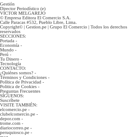
Gestión
Director Periodístico (e)
VÍCTOR MELGAREJO
© Empresa Editora El Comercio S.A.
Calle Paracas #532, Pueblo Libre, Lima.
Copyright© | Gestion.pe | Grupo El Comercio | Todos los derechos
reservados
SECCIONES:
Portada
-
Economía
-
Mundo
-
Perú
-
Tu Dinero
-
Tecnología
CONTACTO:
¿Quiénes somos?
-
Términos y Condiciones
-
Política de Privacidad
-
Politica de Cookies
-
Preguntas Frecuentes
SÍGUENOS:
Suscríbete
VISITE TAMBIÉN:
elcomercio.pe
-
clubelcomercio.pe
-
depor.com
-
trome.com
-
diariocorreo.pe
-
peruquiosco.pe
-
mag