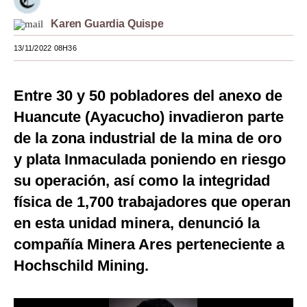
Moda
Karen Guardia Quispe
Estilos
13/11/2022 08H36
Mundo
Entre 30 y 50 pobladores del anexo de
EEUU
Huancute (Ayacucho) invadieron parte
México
de la zona industrial de la mina de oro
y plata Inmaculada poniendo en riesgo
España
su operación, así como la integridad
Internacional
física de 1,700 trabajadores que operan
Tecnología
en esta unidad minera, denunció la
Club del Suscriptor
compañía Minera Ares perteneciente a
Hochschild Mining.
Mix
G de Gestión