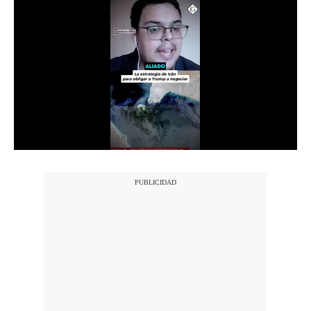
Notas Contratadas
Podcast
Gestión TV
Videos
Fotogalerías
gestion.pe
¿quiénes
Somos?
Términos
Y
Condiciones
Política
De
Privacidad