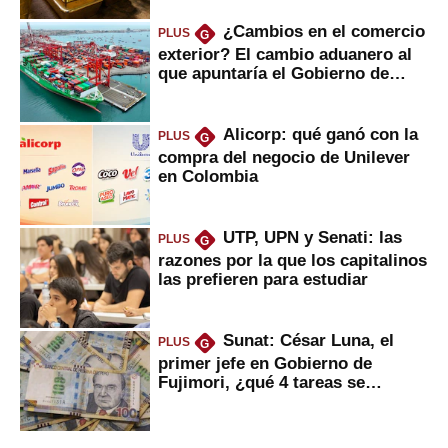
¿Cambios en el comercio
PLUS
G
exterior? El cambio aduanero al
que apuntaría el Gobierno de
Fujimori
Alicorp: qué ganó con la
PLUS
G
compra del negocio de Unilever
en Colombia
UTP, UPN y Senati: las
PLUS
G
razones por la que los capitalinos
las prefieren para estudiar
Sunat: César Luna, el
PLUS
G
primer jefe en Gobierno de
Fujimori, ¿qué 4 tareas se
marcan urgentes?