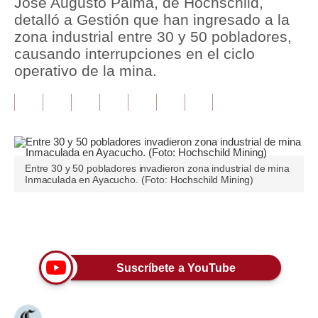
José Augusto Palma, de Hochschild,
detalló a Gestión que han ingresado a la
Tu Dinero
zona industrial entre 30 y 50 pobladores,
causando interrupciones en el ciclo
Finanzas Personales
operativo de la mina.
Inmobiliarias
Plus G
Opinión
Entre 30 y 50 pobladores invadieron zona industrial de mina
Editorial
Inmaculada en Ayacucho. (Foto: Hochschild Mining)
Pregunta de hoy
Únete a nuestro canal
Blogs
Tendencias
Suscríbete a YouTube
Lujo
Viajes