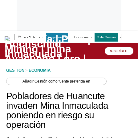
Últimas Noticias
Empresas G
Empresas
G de Gestión
Finanzas
Lo último
Peru Quiosco
SUSCRÍBETE
Portada
GESTION
>
ECONOMIA
Empresas
Añadir
Gestión
como fuente preferida en
Management & Empleo
Pobladores de Huancute
Economía
invaden Mina Inmaculada
poniendo en riesgo su
Mercados
operación
Perú
Política