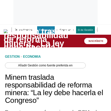
Últimas Noticias
Empresas G
Empresas
G de Gestión
Finanzas
Lo último
Peru Quiosco
SUSCRÍBETE
Portada
GESTION
>
ECONOMIA
Empresas
Añadir
Gestión
como fuente preferida en
Management & Empleo
Minem traslada
Economía
responsabilidad de reforma
minera: “La ley debe hacerla el
Mercados
Congreso”
Perú
Política