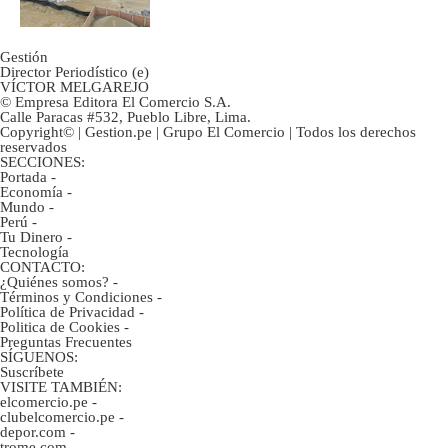
Gestión
Director Periodístico (e)
VÍCTOR MELGAREJO
© Empresa Editora El Comercio S.A.
Calle Paracas #532, Pueblo Libre, Lima.
Copyright© | Gestion.pe | Grupo El Comercio | Todos los derechos
reservados
SECCIONES:
Portada
-
Economía
-
Mundo
-
Perú
-
Tu Dinero
-
Tecnología
CONTACTO:
¿Quiénes somos?
-
Términos y Condiciones
-
Política de Privacidad
-
Politica de Cookies
-
Preguntas Frecuentes
SÍGUENOS:
Suscríbete
VISITE TAMBIÉN:
elcomercio.pe
-
clubelcomercio.pe
-
depor.com
-
trome.com
-