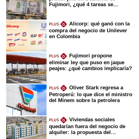
Fujimori, ¿qué 4 tareas se
marcan urgentes?
Alicorp: qué ganó con la
PLUS
G
compra del negocio de Unilever
en Colombia
Fujimori propone
PLUS
G
eliminar ley que puso en jaque
peajes: ¿qué cambios implicaría?
Oliver Stark regresa a
PLUS
G
Petroperú: lo que dice el ministro
del Minem sobre la petrolera
Viviendas sociales
PLUS
G
quedarían fuera del negocio de
alquiler: la propuesta del
gobierno