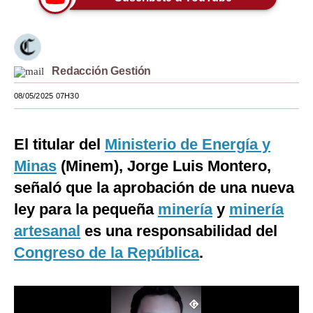
Moda
Estilos
Redacción Gestión
Mundo
08/05/2025 07H30
EEUU
México
El titular del
Ministerio de Energía y
España
Minas
(Minem), Jorge Luis Montero,
señaló que la aprobación de una nueva
Internacional
ley para la pequeña
minería
y
minería
Tecnología
artesanal
es una responsabilidad del
Club del Suscriptor
Congreso de la República
.
Mix
G de Gestión