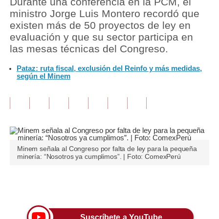
Durante una conferencia en la PCM, el
ministro Jorge Luis Montero recordó que
Tu Dinero
existen más de 50 proyectos de ley en
evaluación y que su sector participa en
Finanzas Personales
las mesas técnicas del Congreso.
Inmobiliarias
Pataz: ruta fiscal, exclusión del Reinfo y más medidas,
según el Minem
Plus G
Opinión
Editorial
Pregunta de hoy
Minem señala al Congreso por falta de ley para la pequeña
Blogs
minería: “Nosotros ya cumplimos”. | Foto: ComexPerú
Tendencias
Únete a nuestro canal
Lujo
Viajes
Suscríbete a YouTube