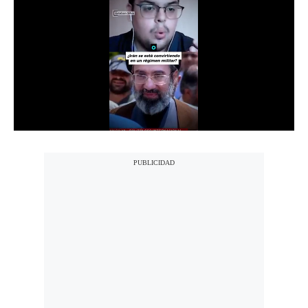
Notas Contratadas
Podcast
Gestión TV
Videos
Fotogalerías
gestion.pe
¿quiénes
Somos?
Términos
Y
Condiciones
Política
De
Privacidad