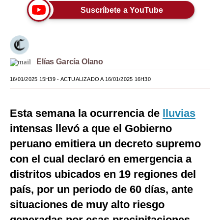
Suscríbete a YouTube
Moda
Estilos
Mundo
Elías García Olano
EEUU
16/01/2025 15H39
- ACTUALIZADO A 16/01/2025 16H30
México
Esta semana la ocurrencia de
lluvias
España
intensas llevó a que el Gobierno
Internacional
peruano emitiera un decreto supremo
Tecnología
con el cual declaró en emergencia a
Club del Suscriptor
distritos ubicados en 19 regiones del
país, por un periodo de 60 días, ante
Mix
situaciones de muy alto riesgo
G de Gestión
generadas por esas precipitaciones.