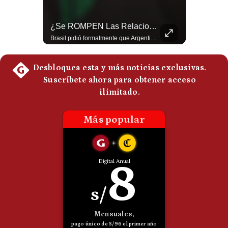
Politica
De
Aranceles De Trump Ponen Bajo Presión A Las Exportaciones Del Perú | #EnClaveEconómica
¿Se ROMPEN Las Relaciones Entre Brasil Y Argentina? | Gestión Mundo
Cookies
Analizamos la decisión de Estados Unidos de imponer nuevos aranceles a Perú y otros 59 países por presuntos incumplimientos relacionados con el trabajo forzoso. Esta medida amenaza envíos peruanos valorados en más de US$ 5.300 millones, lo que representa casi la mitad de todo lo que el Perú exportó al mercado estadounidense el año pasado. #EconomiaPeru #ExportacionesPeru #DonaldTrump #Aranceles #ComercioExterior #ArancelesTrump #NoticiasPeru #EEUU 👉 Suscríbete y activa la campana para no perderte nuestro análisis diario. 🌎 Síguenos en nuestras redes sociales: 📌 Web oficial: https://gestion.pe/mundo/ 📌 LinkedIn: http://bit.ly/3HYIET0 📌 X (Twitter): http://bit.ly/4noZtX9 📌 TikTok: http://bit.ly/4evB6TO
Brasil pidió formalmente que Argentina retire a su embajador tras los cruces verbales entre Javier Milei y Lula da Silva. La crisis bilateral alcanza su punto más crítico en años. #PoliticaLatinoamericana #CrisisDiplomatica #MileiVsLula #BuenosAires #NoticiasDeHoy #Shorts 👉 Suscríbete y activa la campana para no perderte nuestro análisis diario. 🌎 Síguenos en nuestras redes sociales: 📌 Web oficial: https://gestion.pe/mundo/ 📌 LinkedIn: http://bit.ly/3HYIET0 📌 X (Twitter): http://bit.ly/4noZtX9 📌 TikTok: http://bit.ly/4evB6TO
Preguntas
Frecuentes