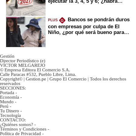
ejecutar la 3, 4, 5 y 6; ¿habrá
avances?
Bancos se pondrán duros
PLUS
G
con empresas por culpa de El
Niño, ¿por qué será bueno para
ahorristas?
Gestión
Director Periodístico (e)
VÍCTOR MELGAREJO
© Empresa Editora El Comercio S.A.
Calle Paracas #532, Pueblo Libre, Lima.
Copyright© | Gestion.pe | Grupo El Comercio | Todos los derechos
reservados
SECCIONES:
Portada
-
Economía
-
Mundo
-
Perú
-
Tu Dinero
-
Tecnología
CONTACTO:
¿Quiénes somos?
-
Términos y Condiciones
-
Política de Privacidad
-