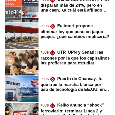
G
disparan más de 24%, pero en
una caen, ¿a cuál está afiliado
usted?
Fujimori propone
PLUS
G
eliminar ley que puso en jaque
peajes: ¿qué cambios implicaría?
UTP, UPN y Senati: las
PLUS
G
razones por la que los capitalinos
las prefieren para estudiar
Puerto de Chancay: lo
PLUS
G
que trae la marcha blanca por
uso de tecnología de EE.UU. en
mercancías
Keiko anuncia “shock”
PLUS
G
ferroviario: terminar Línea 2 y