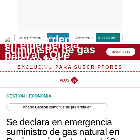
Últimas Noticias
Empresas G
Empresas
G de Gestión
Finanzas
Lo último
Peru Quiosco
SUSCRÍBETE
Portada
EXCLUSIVO PARA SUSCRIPTORES
Empresas
PLUS
G
Management & Empleo
GESTION
>
ECONOMIA
Economía
Añadir
Gestión
como fuente preferida en
Mercados
Se declara en emergencia
Perú
suministro de gas natural en
Política