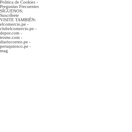
Politica de Cookies
-
Preguntas Frecuentes
SÍGUENOS:
Suscríbete
VISITE TAMBIÉN:
elcomercio.pe
-
clubelcomercio.pe
-
depor.com
-
trome.com
-
diariocorreo.pe
-
peruquiosco.pe
-
mag