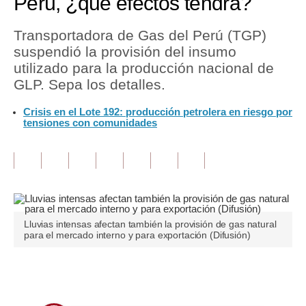
Perú, ¿qué efectos tendrá?
Tu Dinero
Transportadora de Gas del Perú (TGP)
suspendió la provisión del insumo
Finanzas Personales
utilizado para la producción nacional de
Inmobiliarias
GLP. Sepa los detalles.
Plus G
Crisis en el Lote 192: producción petrolera en riesgo por
tensiones con comunidades
Opinión
Editorial
Pregunta de hoy
Blogs
Lluvias intensas afectan también la provisión de gas natural
para el mercado interno y para exportación (Difusión)
Tendencias
Lujo
Únete a nuestro canal
Viajes