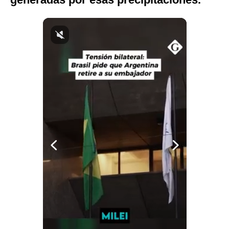
Notas Contratadas
Podcast
Gestión TV
Videos
Fotogalerías
gestion.pe
¿quiénes
Somos?
Términos
Y
Condiciones
Política
De
Privacidad