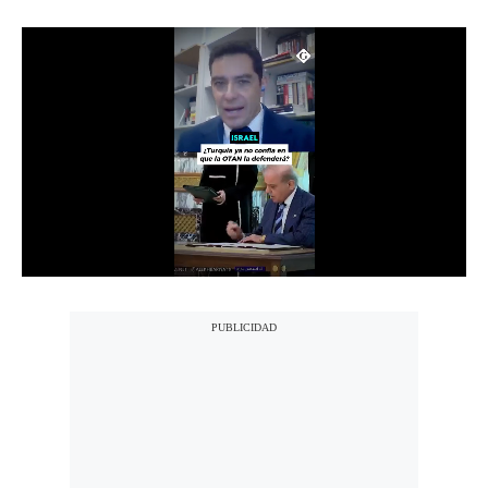
Notas Contratadas
Podcast
Gestión TV
Videos
Fotogalerías
gestion.pe
¿quiénes
Somos?
Términos
Y
Condiciones
Política
De
Privacidad