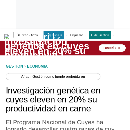
Últimas Noticias
Empresas G
Empresas
G de Gestión
Finanzas
Lo último
Peru Quiosco
SUSCRÍBETE
Portada
GESTION
>
ECONOMIA
Empresas
Añadir
Gestión
como fuente preferida en
Management & Empleo
Investigación genética en
Economía
cuyes eleven en 20% su
productividad en carne
Mercados
Perú
El Programa Nacional de Cuyes ha
logrado desarrollar cuatro razas de cuy
Política