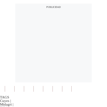
TAGS
Cuyes
|
Midagri
|