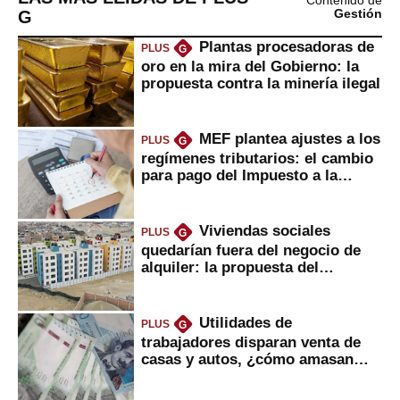
Contenido de
G
Gestión
Plantas procesadoras de
PLUS
G
oro en la mira del Gobierno: la
propuesta contra la minería ilegal
MEF plantea ajustes a los
PLUS
G
regímenes tributarios: el cambio
para pago del Impuesto a la
Renta
Viviendas sociales
PLUS
G
quedarían fuera del negocio de
alquiler: la propuesta del
gobierno
Utilidades de
PLUS
G
trabajadores disparan venta de
casas y autos, ¿cómo amasan
tanta liquidez?