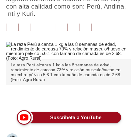
con alta calidad como son: Perú, Andina,
Tu Dinero
Inti y Kuri.
Finanzas Personales
Inmobiliarias
Plus G
Opinión
La raza Perú alcanza 1 kg a las 8 semanas de edad,
rendimiento de carcasa 73% y relación musculo/hueso en
Editorial
miembro pélvico 5.6:1 con tamaño de camada es de 2.68.
(Foto: Agro Rural)
Pregunta de hoy
Blogs
Únete a nuestro canal
Tendencias
Suscríbete a YouTube
Lujo
Viajes