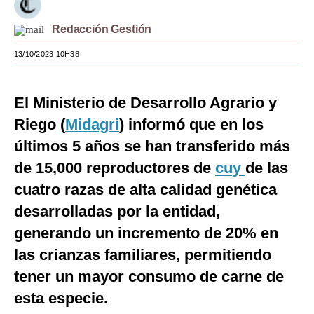
Moda
Redacción Gestión
Estilos
13/10/2023 10H38
Mundo
El Ministerio de Desarrollo Agrario y
EEUU
Riego (
Midagri
) informó que en los
México
últimos 5 años se han transferido más
España
de 15,000 reproductores de
cuy
de las
cuatro razas de alta calidad genética
Internacional
desarrolladas por la entidad,
Tecnología
generando un incremento de 20% en
Club del Suscriptor
las crianzas familiares, permitiendo
Mix
tener un mayor consumo de carne de
esta especie.
G de Gestión