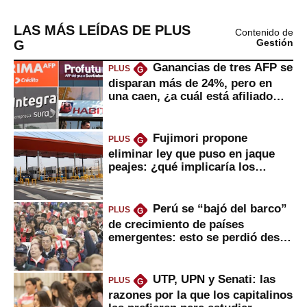
LAS MÁS LEÍDAS DE PLUS
Contenido de
G
Gestión
Ganancias de tres AFP se
PLUS
G
disparan más de 24%, pero en
una caen, ¿a cuál está afiliado
usted?
Fujimori propone
PLUS
G
eliminar ley que puso en jaque
peajes: ¿qué implicaría los
usuarios?
Perú se “bajó del barco”
PLUS
G
de crecimiento de países
emergentes: esto se perdió desde
2022
UTP, UPN y Senati: las
PLUS
G
razones por la que los capitalinos