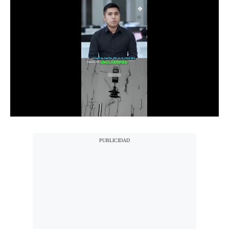
Notas Contratadas
Podcast
Gestión TV
Videos
Fotogalerías
gestion.pe
¿quiénes
Somos?
Términos
Y
Condiciones
Política
De
Privacidad