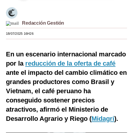
Moda
Estilos
Redacción Gestión
Mundo
18/07/2025 16H26
EEUU
En un escenario internacional marcado
México
por la
reducción de la oferta de café
España
ante el impacto del cambio climático en
Internacional
grandes productores como Brasil y
Vietnam, el café peruano ha
Tecnología
conseguido sostener precios
Club del Suscriptor
atractivos, afirmó el Ministerio de
Mix
Desarrollo Agrario y Riego (
Midagri
).
G de Gestión