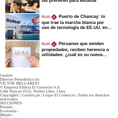
las prefieren para estudiar
Puerto de Chancay: lo
PLUS
G
que trae la marcha blanca por
uso de tecnología de EE.UU. en
mercancías
Peruanos que venden
PLUS
G
propiedades, reciben herencia o
utilidades: ¿cuál es su nueva
inversión clave?
Gestión
Director Periodístico (e)
VÍCTOR MELGAREJO
© Empresa Editora El Comercio S.A.
Calle Paracas #532, Pueblo Libre, Lima.
Copyright© | Gestion.pe | Grupo El Comercio | Todos los derechos
reservados
SECCIONES:
Portada
-
Economía
-
Mundo
-