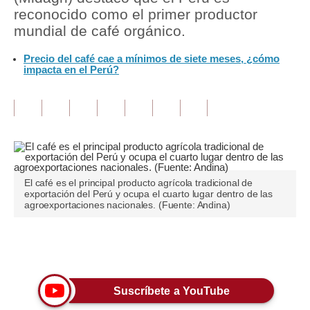
reconocido como el primer productor
Tu Dinero
mundial de café orgánico.
Finanzas Personales
Precio del café cae a mínimos de siete meses, ¿cómo
impacta en el Perú?
Inmobiliarias
Plus G
Opinión
Editorial
El café es el principal producto agrícola tradicional de
Pregunta de hoy
exportación del Perú y ocupa el cuarto lugar dentro de las
agroexportaciones nacionales. (Fuente: Andina)
Blogs
Tendencias
Únete a nuestro canal
Lujo
Suscríbete a YouTube
Viajes