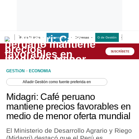
Últimas Noticias
Empresas G
Empresas
G de Gestión
Finanzas
Lo último
Peru Quiosco
SUSCRÍBETE
Portada
GESTION
>
ECONOMIA
Empresas
Añadir
Gestión
como fuente preferida en
Management & Empleo
Midagri: Café peruano
Economía
mantiene precios favorables en
medio de menor oferta mundial
Mercados
Perú
El Ministerio de Desarrollo Agrario y Riego
(Midagri) destacó que el Perú es
Política