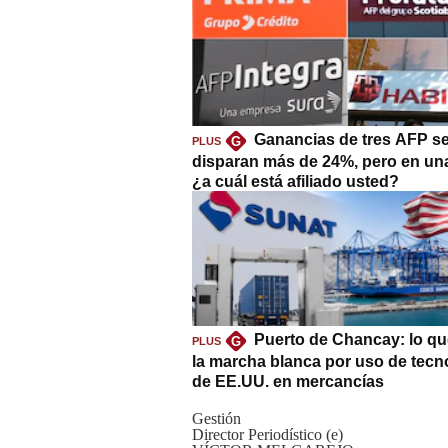
Ganancias de tres AFP s
G
PLUS
disparan más de 24%, pero en un
¿a cuál está afiliado usted?
Puerto de Chancay: lo qu
G
PLUS
la marcha blanca por uso de tecn
de EE.UU. en mercancías
Gestión
Director Periodístico (e)