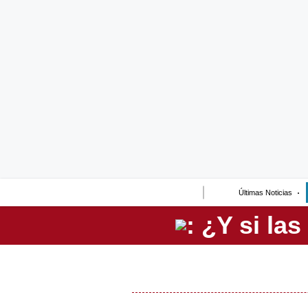
Lo último
Peru Quiosco
Portada
Empresas
Management & Empleo
Economía
Últimas Noticias
Mercados
Perú
Política
Tu Dinero