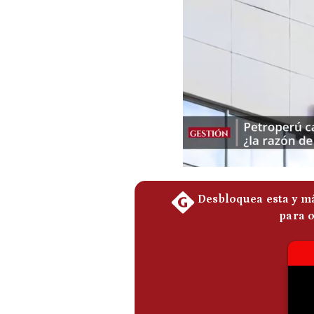
Podcast
Gestión TV
Videos
Fotogalerías
gestion.pe
¿quiénes
Somos?
Términos
Y
Condiciones
Política
De
Privacidad
Politica