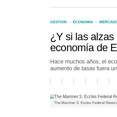
Finanzas Personales
Inmobiliarias
GESTION
>
ECONOMIA
>
MERCAD
Plus G
¿Y si las alzas
Opinión
economía de 
Editorial
Pregunta de hoy
Hace muchos años, el eco
aumento de tasas fuera un 
Blogs
Tendencias
Lujo
Viajes
The Marriner S. Eccles Federal Reserv
Moda