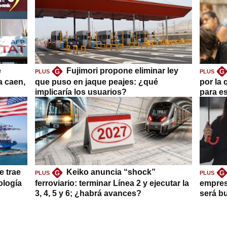
e
Fujimori propone eliminar ley
G
G
PLUS
PLUS
a caen,
que puso en jaque peajes: ¿qué
por la 
implicaría los usuarios?
para es
e trae
Keiko anuncia “shock”
G
G
PLUS
PLUS
ología
ferroviario: terminar Línea 2 y ejecutar la
empres
3, 4, 5 y 6; ¿habrá avances?
será b