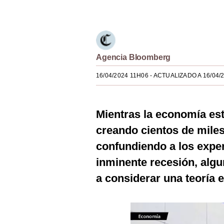
Únete a nuestro canal
Estilos
Mundo
EEUU
Agencia Bloomberg
México
16/04/2024 11H06
- ACTUALIZADO A 16/04/
España
Internacional
Mientras la economía es
creando cientos de miles
Tecnología
confundiendo a los expe
Club del Suscriptor
inminente recesión, alg
Mix
a considerar una teoría
G de Gestión
Notas Contratadas