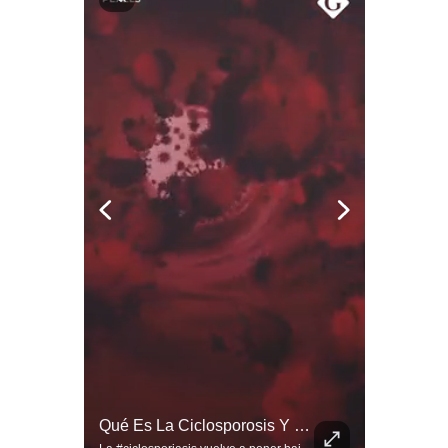
Notas Contratadas
Podcast
Gestión TV
Videos
Fotogalerías
gestion.pe
¿quiénes
Somos?
Términos
Y
Condiciones
Política
La Verdadera Razón Por La Que China Apoya A Irán | Gestión Mundo
Qué Es La Ciclosporosis Y Por Qué Está En Aumento | Gestión Mundo
De
Privacidad