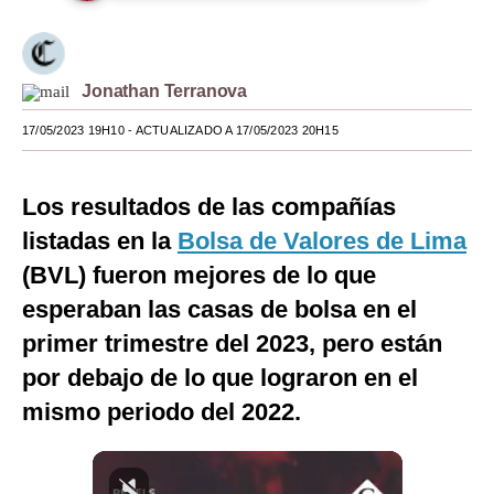
Moda
Estilos
Jonathan Terranova
Mundo
17/05/2023 19H10
- ACTUALIZADO A 17/05/2023 20H15
EEUU
Los resultados de las compañías
México
listadas en la
Bolsa de Valores de Lima
España
(BVL) fueron mejores de lo que
Internacional
esperaban las casas de bolsa en el
primer trimestre del 2023, pero están
Tecnología
por debajo de lo que lograron en el
Club del Suscriptor
mismo periodo del 2022.
Mix
G de Gestión