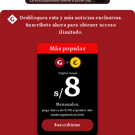
Guido Larson, analista internacional explica que la guerra no puede entenderse únicamente como un enfrentamiento entre Estados Unidos e Irán, sino también dentro de la competencia global entre Washington y Pekín. El analista sostiene que China mantiene su relación petrolera con Irán y que le interesa que Estados Unidos consuma recursos y pierda influencia. 🚀 ¿Quieres entender el mundo sin ruido? Únete a nuestra comunidad y forma parte del cambio. #GestiónNewsroomLive #NoticiasGlobales #AnálisisGeopolítico #EconomíaMundial #IA #Geopolítica #LatinosEnUSA #NoticiasEnEspañol 👉 Suscríbete y activa la campana para no perderte nuestro análisis diario. 🌎 Síguenos en nuestras redes sociales: 📌 Web oficial: https://gestion.pe/mundo/ 📌 LinkedIn: http://bit.ly/3HYIET0 📌 X (Twitter): http://bit.ly/4noZtX9 📌 TikTok: http://bit.ly/4evB6TO
La #ciclosporiasis vuelve a poner bajo alerta la #seguridadalimentaria en #EstadosUnidos ante un importante #brote de infecciones por #Cyclospora, un #parásito microscópico que puede transmitirse mediante #agua y #alimentos contaminados. La investigación sanitaria ha relacionado parte de los casos con #lechugaiceberg procedente del centro de #México, aunque las autoridades continúan investigando el alcance y las fuentes de las infecciones. ¿Qué es la ciclosporiasis, cómo se contagia y cuáles son sus síntomas? En este video explicamos qué se sabe del brote, por qué puede causar #diarrea prolongada, qué ocurre en Estados Unidos, México y otros países, y cuáles son las principales recomendaciones para reducir el riesgo. #EstadosUnidos #Mexico #usanews #diarrea #brote #Cyclospora #ciclosporiasis #lechugaiceberg #alertasanitaria 👉 Suscríbete y activa la campana para no perderte nuestro análisis diario. 🌎 Síguenos en nuestras redes sociales: 📌 Web oficial: https://gestion.pe/mundo/ 📌 LinkedIn: http://bit.ly/3HYIET0 📌 X (Twitter): http://bit.ly/4noZtX9 📌 TikTok: http://bit.ly/4evB6TO
Politica
De
Cookies
Preguntas
Frecuentes