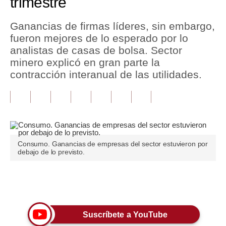
trimestre
Tu Dinero
Ganancias de firmas líderes, sin embargo,
fueron mejores de lo esperado por lo
Finanzas Personales
analistas de casas de bolsa. Sector
Inmobiliarias
minero explicó en gran parte la
contracción interanual de las utilidades.
Plus G
Opinión
Editorial
Pregunta de hoy
Consumo. Ganancias de empresas del sector estuvieron por
debajo de lo previsto.
Blogs
Tendencias
Únete a nuestro canal
Lujo
Suscríbete a YouTube
Viajes