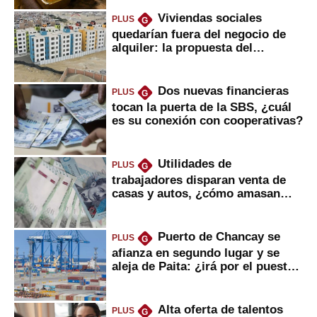
Viviendas sociales
PLUS
G
quedarían fuera del negocio de
alquiler: la propuesta del
gobierno
Dos nuevas financieras
PLUS
G
tocan la puerta de la SBS, ¿cuál
es su conexión con cooperativas?
Utilidades de
PLUS
G
trabajadores disparan venta de
casas y autos, ¿cómo amasan
tanta liquidez?
Puerto de Chancay se
PLUS
G
afianza en segundo lugar y se
aleja de Paita: ¿irá por el puesto
1?
Alta oferta de talentos
PLUS
G