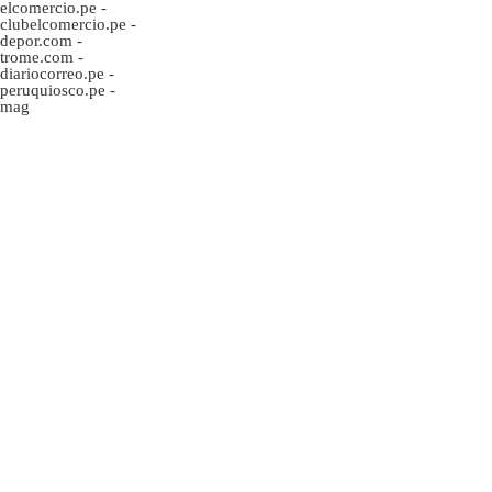
elcomercio.pe
-
clubelcomercio.pe
-
depor.com
-
trome.com
-
diariocorreo.pe
-
peruquiosco.pe
-
mag