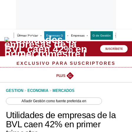
Últimas Noticias
Empresas G
Empresas
G de Gestión
Finanzas
Lo último
Peru Quiosco
SUSCRÍBETE
Portada
EXCLUSIVO PARA SUSCRIPTORES
Empresas
PLUS
G
Management & Empleo
GESTION
>
ECONOMIA
>
MERCADOS
Economía
Añadir
Gestión
como fuente preferida en
Mercados
Utilidades de empresas de la
Perú
BVL caen 42% en primer
Política