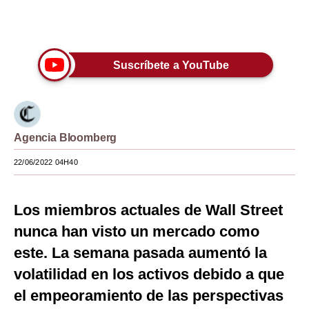
Moda
Únete a nuestro canal
Estilos
Suscríbete a YouTube
Mundo
EEUU
México
Agencia Bloomberg
España
22/06/2022 04H40
Internacional
Los miembros actuales de Wall Street
Tecnología
nunca han visto un mercado como
Club del Suscriptor
este. La semana pasada aumentó la
Mix
volatilidad en los activos debido a que
el empeoramiento de las perspectivas
G de Gestión