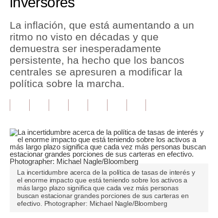
inversores
Tu Dinero
La inflación, que está aumentando a un
ritmo no visto en décadas y que
Finanzas Personales
demuestra ser inesperadamente
Inmobiliarias
persistente, ha hecho que los bancos
centrales se apresuren a modificar la
Plus G
política sobre la marcha.
Opinión
Editorial
Pregunta de hoy
Blogs
La incertidumbre acerca de la política de tasas de interés y
Tendencias
el enorme impacto que está teniendo sobre los activos a
más largo plazo significa que cada vez más personas
Lujo
buscan estacionar grandes porciones de sus carteras en
efectivo. Photographer: Michael Nagle/Bloomberg
Viajes