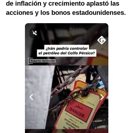
de inflación y crecimiento aplastó las
Notas Contratadas
acciones y los bonos estadounidenses.
Podcast
Gestión TV
Videos
Fotogalerías
gestion.pe
¿quiénes
Somos?
Términos
Y
Condiciones
Política
De
Privacidad