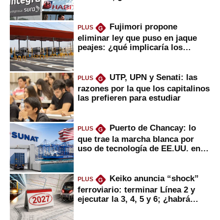
usted?
Fujimori propone
PLUS
G
eliminar ley que puso en jaque
peajes: ¿qué implicaría los
usuarios?
UTP, UPN y Senati: las
PLUS
G
razones por la que los capitalinos
las prefieren para estudiar
Puerto de Chancay: lo
PLUS
G
que trae la marcha blanca por
uso de tecnología de EE.UU. en
mercancías
Keiko anuncia “shock”
PLUS
G
ferroviario: terminar Línea 2 y
ejecutar la 3, 4, 5 y 6; ¿habrá
avances?