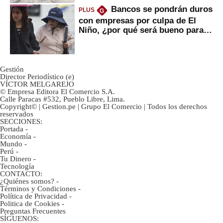
Bancos se pondrán duros
PLUS
G
con empresas por culpa de El
Niño, ¿por qué será bueno para
ahorristas?
Gestión
Director Periodístico (e)
VÍCTOR MELGAREJO
© Empresa Editora El Comercio S.A.
Calle Paracas #532, Pueblo Libre, Lima.
Copyright© | Gestion.pe | Grupo El Comercio | Todos los derechos
reservados
SECCIONES:
Portada
-
Economía
-
Mundo
-
Perú
-
Tu Dinero
-
Tecnología
CONTACTO:
¿Quiénes somos?
-
Términos y Condiciones
-
Política de Privacidad
-
Politica de Cookies
-
Preguntas Frecuentes
SÍGUENOS: