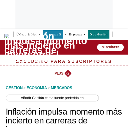
Últimas Noticias
Empresas G
Empresas
G de Gestión
Finanzas
Lo último
Peru Quiosco
SUSCRÍBETE
Portada
EXCLUSIVO PARA SUSCRIPTORES
Empresas
PLUS
G
Management & Empleo
GESTION
>
ECONOMIA
>
MERCADOS
Economía
Añadir
Gestión
como fuente preferida en
Mercados
Inflación impulsa momento más
Perú
incierto en carreras de
Política