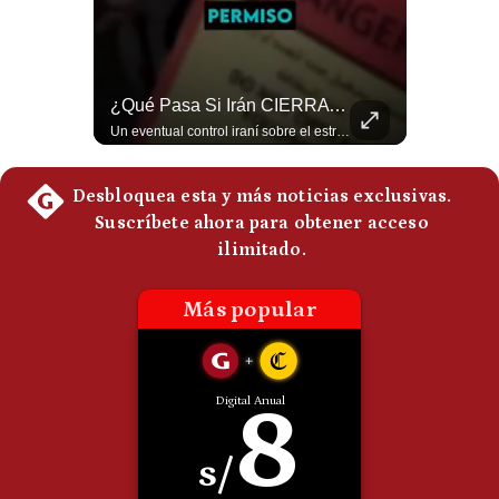
Politica
De
Cookies
Preguntas
El FRACASO Militar Más Caro De Medio Oriente | #radar24
¿Qué Pasa Si Irán CIERRA El Estrecho De Ormuz? | #radar24
Frecuentes
El internacionalista Roberto Heimovits señaló que Arabia Saudita posee armamento avanzado comprado por decenas de miles de millones de dólares. Sin embargo, recuerda que combatió durante siete años contra los hutíes sin conseguir derrotarlos, pese a la enorme diferencia de poder militar. #ArabiaSaudita #Hutíes #RobertoHeimovits #Geopolítica #Guerra #NoticiasInternacionales #Shorts 👉 Suscríbete y activa la campana para no perderte nuestro análisis diario. 🌎 Síguenos en nuestras redes sociales: 📌 Web oficial: https://gestion.pe/mundo/ 📌 LinkedIn: http://bit.ly/3HYIET0 📌 X (Twitter): http://bit.ly/4noZtX9 📌 TikTok: http://bit.ly/4evB6TO
Un eventual control iraní sobre el estrecho de Ormuz cambiaría radicalmente el equilibrio de poder, así lo explicó el analista Roberto Heimovits. Además, explicó que países como Arabia Saudita, Qatar, Emiratos Árabes Unidos, Irak y Kuwait dependen de esa ruta para exportar petróleo, gas y fertilizantes. #Geopolitica #Irán #EstrechoDeOrmuz #Petroleo #NoticiasInternacionales #RobertoHeimovits #Shorts 👉 Suscríbete y activa la campana para no perderte nuestro análisis diario. 🌎 Síguenos en nuestras redes sociales: 📌 Web oficial: https://gestion.pe/mundo/ 📌 LinkedIn: http://bit.ly/3HYIET0 📌 X (Twitter): http://bit.ly/4noZtX9 📌 TikTok: http://bit.ly/4evB6TO