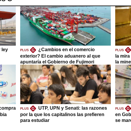
 ley
¿Cambios en el comercio
G
G
PLUS
PLUS
exterior? El cambio aduanero al que
la mira
apuntaría el Gobierno de Fujimori
la mine
 compra
UTP, UPN y Senati: las razones
G
G
PLUS
PLUS
bia
por la que los capitalinos las prefieren
en Gob
para estudiar
se mar