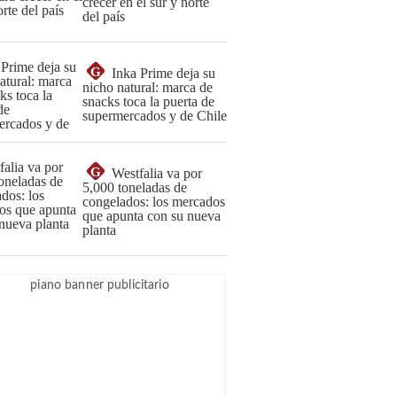
crecer en el sur y norte
del país
G
Inka Prime deja su
nicho natural: marca de
snacks toca la puerta de
supermercados y de Chile
G
Westfalia va por
5,000 toneladas de
congelados: los mercados
que apunta con su nueva
planta