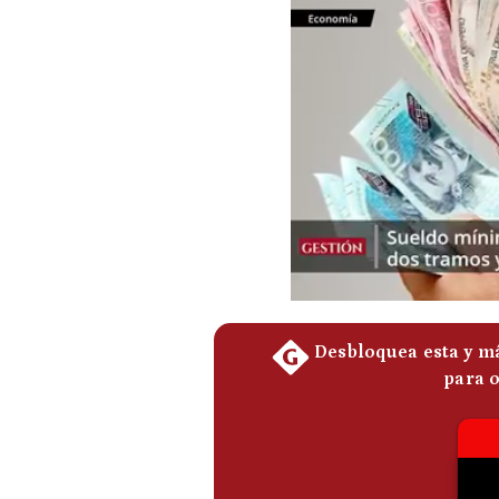
Podcast
Gestión TV
Videos
Fotogalerías
gestion.pe
¿quiénes
Somos?
Términos
Y
Condiciones
Política
De
Privacidad
Politica