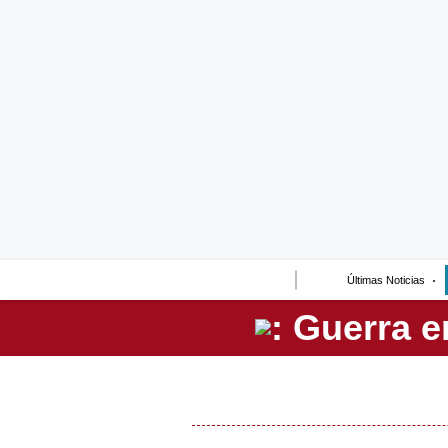
Lo último
Peru Quiosco
Portada
Empresas
Management & Empleo
Economía
Últimas Noticias
Mercados
Perú
Política
Tu Dinero