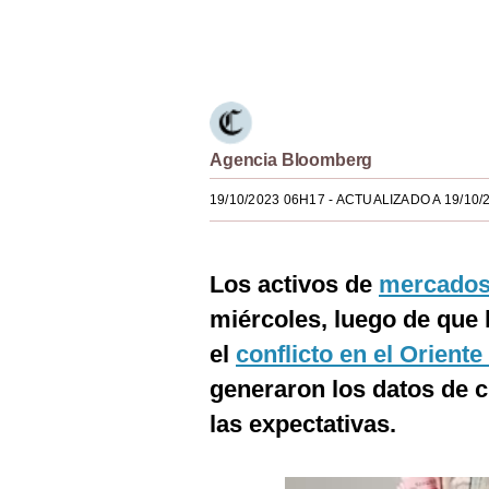
Estilos
Únete a nuestro canal
Mundo
EEUU
México
Agencia Bloomberg
España
19/10/2023 06H17
- ACTUALIZADO A 19/10/
Internacional
Los activos de
mercados
Tecnología
miércoles, luego de que 
Club del Suscriptor
el
conflicto en el Orient
Mix
generaron los datos de 
G de Gestión
las expectativas.
Notas Contratadas