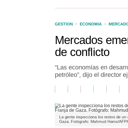
Finanzas Personales
Inmobiliarias
GESTION
>
ECONOMIA
>
MERCAD
Plus G
Mercados emerg
Opinión
de conflicto
Editorial
Pregunta de hoy
“Las economías en desarro
petróleo”, dijo el director
Blogs
Tendencias
Lujo
Viajes
La gente inspecciona los restos de un e
Gaza. Fotógrafo: Mahmud Hams/AFP/
Moda