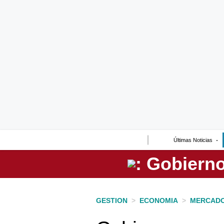
Lo último
Peru Quiosco
Portada
Empresas
Management & Empleo
Economía
Últimas Noticias
Mercados
Perú
Política
GESTION
>
ECONOMIA
>
MERCAD
Tu Dinero