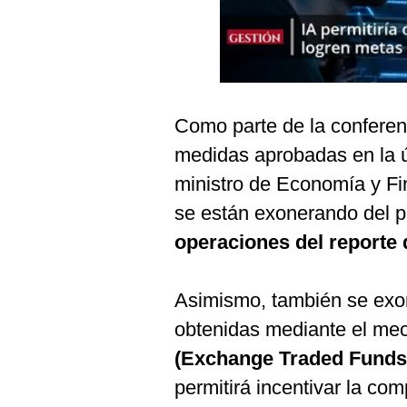
Podcast
Gestión TV
Videos
Fotogalerías
Como parte de la conferen
medidas aprobadas en la ú
ministro de Economía y F
gestion.pe
se están exonerando del p
¿quiénes
operaciones del reporte
Somos?
Términos
Y
Asimismo, también se exon
Condiciones
obtenidas mediante el m
Política
De
(Exchange Traded Funds
Privacidad
permitirá incentivar la com
Politica