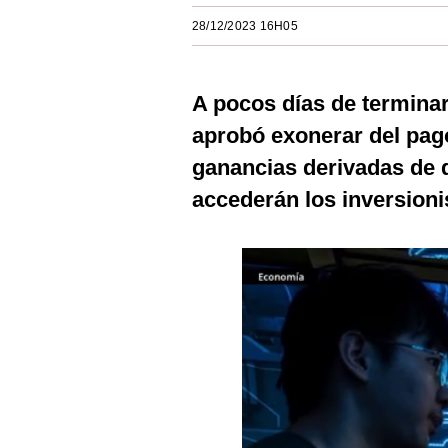
Estilos
28/12/2023 16H05
Mundo
A pocos días de terminar
EEUU
aprobó exonerar del pago
México
ganancias derivadas de 
España
accederán los inversioni
Internacional
Tecnología
Club del Suscriptor
Mix
G de Gestión
Notas Contratadas