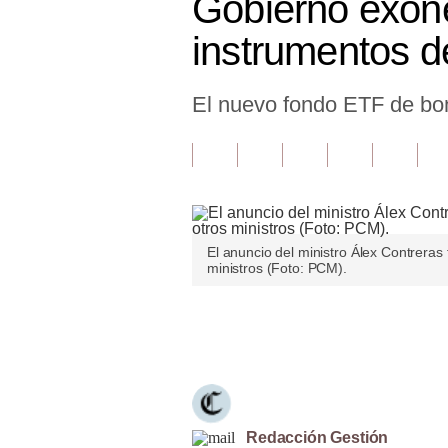
Gobierno exon
Finanzas Personales
instrumentos d
Inmobiliarias
El nuevo fondo ETF de bon
Plus G
Opinión
Editorial
Pregunta de hoy
El anuncio del ministro Álex Contreras
Blogs
ministros (Foto: PCM).
Tendencias
Únete a nuestro canal
Lujo
Viajes
Moda
Redacción Gestión