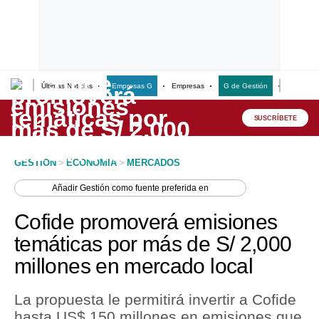
Últimas Noticias
Empresas G
Empresas
G de Gestión
Finanzas
Lo último
Peru Quiosco
SUSCRÍBETE
Portada
GESTION
>
ECONOMIA
>
MERCADOS
Empresas
Añadir
Gestión
como fuente preferida en
Management & Empleo
Cofide promoverá emisiones
Economía
temáticas por más de S/ 2,000
millones en mercado local
Mercados
Perú
La propuesta le permitirá invertir a Cofide
hasta US$ 150 millones en emisiones que
Política