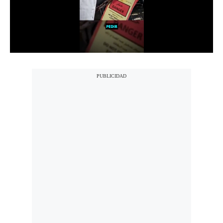
Notas Contratadas
Podcast
Gestión TV
Videos
Fotogalerías
gestion.pe
¿quiénes
Somos?
Términos
Y
Condiciones
Política
De
Privacidad