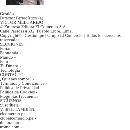
Gestión
Director Periodístico (e)
VÍCTOR MELGAREJO
© Empresa Editora El Comercio S.A.
Calle Paracas #532, Pueblo Libre, Lima.
Copyright© | Gestion.pe | Grupo El Comercio | Todos los derechos
reservados
SECCIONES:
Portada
-
Economía
-
Mundo
-
Perú
-
Tu Dinero
-
Tecnología
CONTACTO:
¿Quiénes somos?
-
Términos y Condiciones
-
Política de Privacidad
-
Politica de Cookies
-
Preguntas Frecuentes
SÍGUENOS:
Suscríbete
VISITE TAMBIÉN:
elcomercio.pe
-
clubelcomercio.pe
-
depor.com
-
trome.com
-