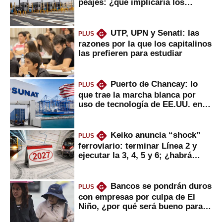
peajes: ¿qué implicaría los
usuarios?
UTP, UPN y Senati: las
PLUS
G
razones por la que los capitalinos
las prefieren para estudiar
Puerto de Chancay: lo
PLUS
G
que trae la marcha blanca por
uso de tecnología de EE.UU. en
mercancías
Keiko anuncia “shock”
PLUS
G
ferroviario: terminar Línea 2 y
ejecutar la 3, 4, 5 y 6; ¿habrá
avances?
Bancos se pondrán duros
PLUS
G
con empresas por culpa de El
Niño, ¿por qué será bueno para
ahorristas?