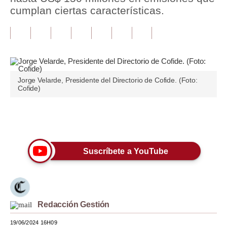
cumplan ciertas características.
Tu Dinero
Finanzas Personales
Inmobiliarias
Plus G
Jorge Velarde, Presidente del Directorio de Cofide. (Foto:
Cofide)
Opinión
Editorial
Únete a nuestro canal
Pregunta de hoy
Suscríbete a YouTube
Blogs
Tendencias
Lujo
Redacción Gestión
Viajes
19/06/2024 16H09