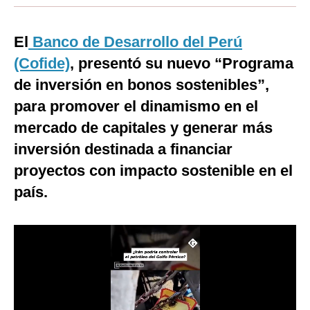
Moda
El
Banco de Desarrollo del Perú
Estilos
(Cofide)
, presentó su nuevo “Programa
Mundo
de inversión en bonos sostenibles”,
para promover el dinamismo en el
EEUU
mercado de capitales y generar más
México
inversión destinada a financiar
España
proyectos con impacto sostenible en el
Internacional
país.
Tecnología
Club del Suscriptor
Mix
G de Gestión