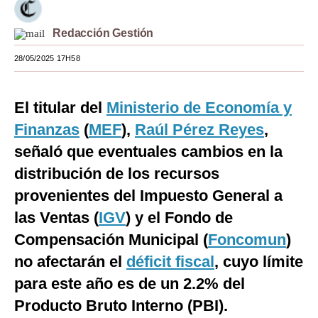
Moda
Redacción Gestión
Estilos
28/05/2025 17H58
Mundo
El titular del
Ministerio de Economía y
EEUU
Finanzas
(
MEF
),
Raúl Pérez Reyes
,
México
señaló que eventuales cambios en la
España
distribución de los recursos
Internacional
provenientes del Impuesto General a
las Ventas (
IGV
) y el Fondo de
Tecnología
Compensación Municipal (
Foncomun
)
Club del Suscriptor
no afectarán el
déficit fiscal
, cuyo límite
Mix
para este año es de un 2.2% del
Producto Bruto Interno (PBI).
G de Gestión