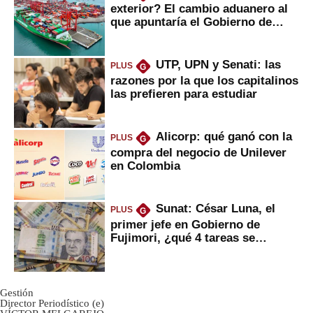
exterior? El cambio aduanero al
que apuntaría el Gobierno de
Fujimori
UTP, UPN y Senati: las
PLUS
G
razones por la que los capitalinos
las prefieren para estudiar
Alicorp: qué ganó con la
PLUS
G
compra del negocio de Unilever
en Colombia
Sunat: César Luna, el
PLUS
G
primer jefe en Gobierno de
Fujimori, ¿qué 4 tareas se
marcan urgentes?
Gestión
Director Periodístico (e)