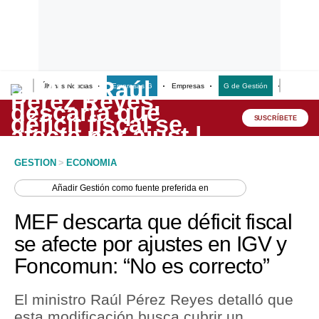
Últimas Noticias
Empresas G
Empresas
G de Gestión
Finanzas
Lo último
Peru Quiosco
SUSCRÍBETE
Portada
GESTION
>
ECONOMIA
Empresas
Añadir
Gestión
como fuente preferida en
Management & Empleo
MEF descarta que déficit fiscal
Economía
se afecte por ajustes en IGV y
Foncomun: “No es correcto”
Mercados
Perú
El ministro Raúl Pérez Reyes detalló que
esta modificación busca cubrir un
Política