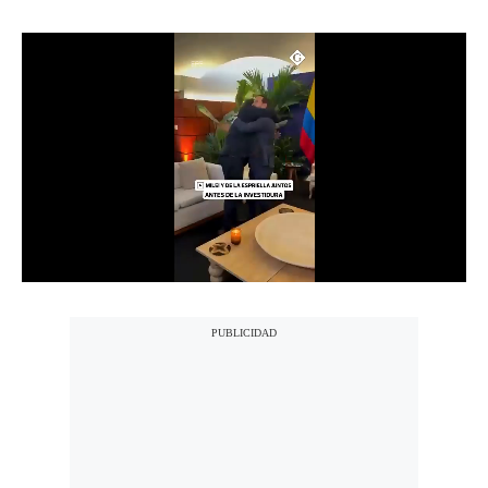
Notas Contratadas
Podcast
Gestión TV
Videos
Fotogalerías
gestion.pe
¿quiénes
Somos?
Términos
Y
Condiciones
Política
De
Privacidad