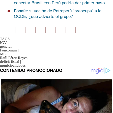
conectar Brasil con Perú podría dar primer paso
Fonafe: situación de Petroperú “preocupa” a la
OCDE, ¿qué advierte el grupo?
TAGS
IGV
|
general
|
Foncomun
|
MEF
|
Raúl Pérez Reyes
|
déficit fiscal
|
municipalidades