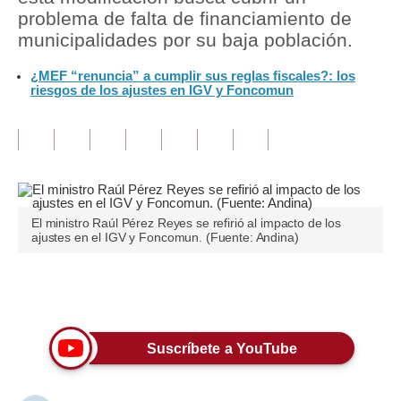
problema de falta de financiamiento de
Tu Dinero
municipalidades por su baja población.
Finanzas Personales
¿MEF “renuncia” a cumplir sus reglas fiscales?: los
riesgos de los ajustes en IGV y Foncomun
Inmobiliarias
Plus G
Opinión
Editorial
El ministro Raúl Pérez Reyes se refirió al impacto de los
ajustes en el IGV y Foncomun. (Fuente: Andina)
Pregunta de hoy
Blogs
Únete a nuestro canal
Tendencias
Suscríbete a YouTube
Lujo
Viajes