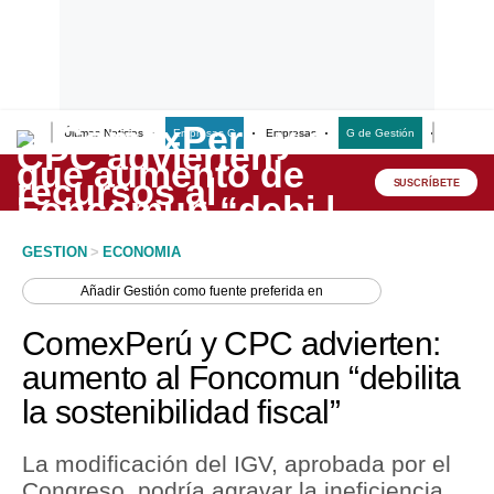
Últimas Noticias
Empresas G
Empresas
G de Gestión
Finanzas
Lo último
Peru Quiosco
SUSCRÍBETE
Portada
GESTION
>
ECONOMIA
Empresas
Añadir
Gestión
como fuente preferida en
Management & Empleo
ComexPerú y CPC advierten:
Economía
aumento al Foncomun “debilita
la sostenibilidad fiscal”
Mercados
Perú
La modificación del IGV, aprobada por el
Congreso, podría agravar la ineficiencia
Política