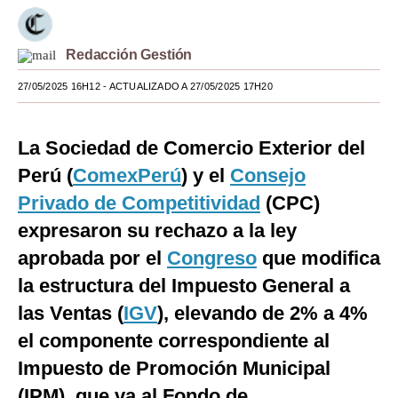
Moda
Redacción Gestión
Estilos
27/05/2025 16H12
- ACTUALIZADO A 27/05/2025 17H20
Mundo
EEUU
La Sociedad de Comercio Exterior del
México
Perú (
ComexPerú
) y el
Consejo
Privado de Competitividad
(CPC)
España
expresaron su rechazo a la ley
Internacional
aprobada por el
Congreso
que modifica
Tecnología
la estructura del Impuesto General a
las Ventas (
IGV
), elevando de 2% a 4%
Club del Suscriptor
el componente correspondiente al
Mix
Impuesto de Promoción Municipal
G de Gestión
(IPM), que va al Fondo de