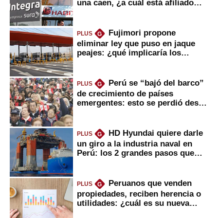
una caen, ¿a cuál está afiliado
usted?
Fujimori propone
PLUS
G
eliminar ley que puso en jaque
peajes: ¿qué implicaría los
usuarios?
Perú se “bajó del barco”
PLUS
G
de crecimiento de países
emergentes: esto se perdió desde
2022
HD Hyundai quiere darle
PLUS
G
un giro a la industria naval en
Perú: los 2 grandes pasos que
daría
Peruanos que venden
PLUS
G
propiedades, reciben herencia o
utilidades: ¿cuál es su nueva
inversión clave?