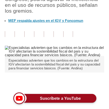
en el uso de recursos públicos, señalan
Tu Dinero
los gremios.
Finanzas Personales
MEF respalda ajustes en el IGV y Foncomun
Inmobiliarias
Plus G
Opinión
Editorial
Especialistas advierten que los cambios en la estructura del
IGV afectarían la sostenibilidad fiscal del país y su capacidad
Pregunta de hoy
para financiar servicios básicos. (Fuente: Andina)
Blogs
Únete a nuestro canal
Tendencias
Lujo
Suscríbete a YouTube
Viajes