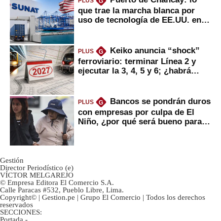
PLUS
G
que trae la marcha blanca por
uso de tecnología de EE.UU. en
mercancías
Keiko anuncia “shock”
PLUS
G
ferroviario: terminar Línea 2 y
ejecutar la 3, 4, 5 y 6; ¿habrá
avances?
Bancos se pondrán duros
PLUS
G
con empresas por culpa de El
Niño, ¿por qué será bueno para
ahorristas?
Gestión
Director Periodístico (e)
VÍCTOR MELGAREJO
© Empresa Editora El Comercio S.A.
Calle Paracas #532, Pueblo Libre, Lima.
Copyright© | Gestion.pe | Grupo El Comercio | Todos los derechos
reservados
SECCIONES:
Portada
-