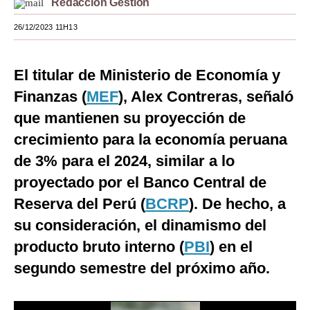
Redacción Gestión
Moda
26/12/2023 11H13
Estilos
El titular de Ministerio de Economía y
Mundo
Finanzas (
MEF
), Alex Contreras, señaló
EEUU
que mantienen su proyección de
México
crecimiento para la economía peruana
de 3% para el 2024, similar a lo
España
proyectado por el Banco Central de
Internacional
Reserva del Perú (
BCRP
). De hecho, a
Tecnología
su consideración, el dinamismo del
Club del Suscriptor
producto bruto interno (
PBI
) en el
segundo semestre del próximo año.
Mix
G de Gestión