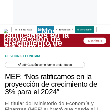
Últimas Noticias
Empresas G
Empresas
G de Gestión
Finanzas
Lo último
Peru Quiosco
SUSCRÍBETE
Portada
GESTION
>
ECONOMIA
Empresas
Añadir
Gestión
como fuente preferida en
Management & Empleo
MEF: “Nos ratificamos en la
Economía
proyección de crecimiento de
3% para el 2024″
Mercados
Perú
El titular del Ministerio de Economía y
Finanzas (MEF) subrayó que desde el 1
Política