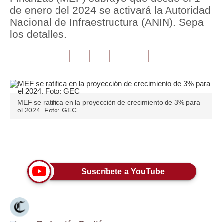
de enero del 2024 se activará la Autoridad
Tu Dinero
Nacional de Infraestructura (ANIN). Sepa
los detalles.
Finanzas Personales
Inmobiliarias
Plus G
Opinión
MEF se ratifica en la proyección de crecimiento de 3% para
el 2024. Foto: GEC
Editorial
Pregunta de hoy
Únete a nuestro canal
Blogs
Suscríbete a YouTube
Tendencias
Lujo
Viajes