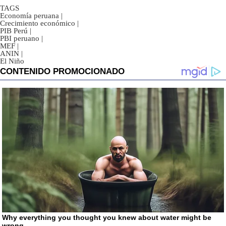
TAGS
Economía peruana
|
Crecimiento económico
|
PIB Perú
|
PBI peruano
|
MEF
|
ANIN
|
El Niño