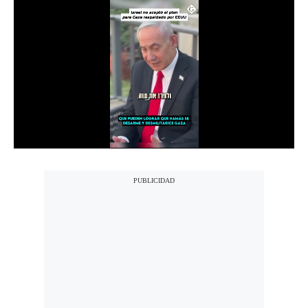
Notas Contratadas
Podcast
Gestión TV
Videos
Fotogalerías
gestion.pe
¿quiénes
Somos?
Términos
Y
Condiciones
Política
De
Privacidad