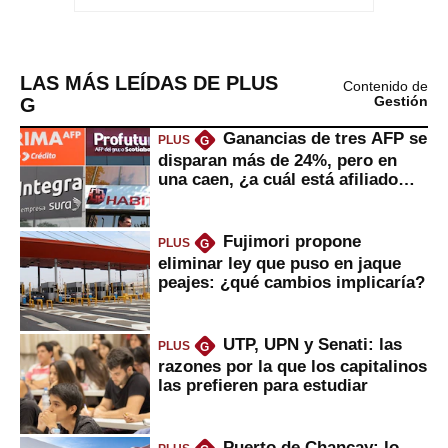
LAS MÁS LEÍDAS DE PLUS
Contenido de
G
Gestión
Ganancias de tres AFP se
PLUS
G
disparan más de 24%, pero en
una caen, ¿a cuál está afiliado
usted?
Fujimori propone
PLUS
G
eliminar ley que puso en jaque
peajes: ¿qué cambios implicaría?
UTP, UPN y Senati: las
PLUS
G
razones por la que los capitalinos
las prefieren para estudiar
Puerto de Chancay: lo