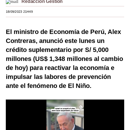
Redacción Gestión
Moda
18/09/2023 21H49
Estilos
El ministro de Economía de Perú, Alex
Mundo
Contreras, anunció este lunes un
EEUU
crédito suplementario por S/ 5,000
México
millones (US$ 1,348 millones al cambio
de hoy) para reactivar la economía e
España
impulsar las labores de prevención
Internacional
ante el fenómeno de El Niño.
Tecnología
Club del Suscriptor
Mix
G de Gestión