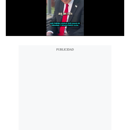
Notas Contratadas
Podcast
Gestión TV
Videos
Fotogalerías
gestion.pe
¿quiénes
Somos?
Términos
Y
Condiciones
Política
De
Privacidad