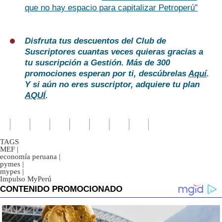
que no hay espacio para capitalizar Petroperú”
Disfruta tus descuentos del Club de
Suscriptores cuantas veces quieras gracias a
tu suscripción a Gestión. Más de 300
promociones esperan por ti, descúbrelas
Aquí
.
Y si aún no eres suscriptor, adquiere tu plan
AQUÍ
.
TAGS
MEF
|
economía peruana
|
pymes
|
mypes
|
Impulso MyPerú