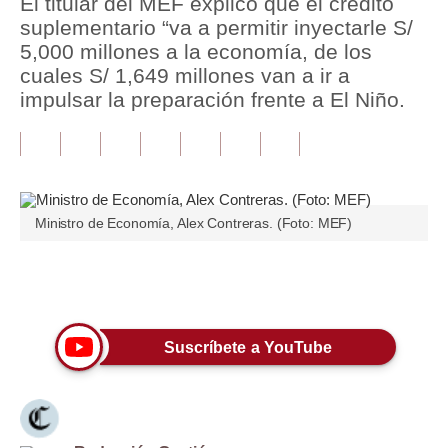
El titular del MEF explicó que el crédito
suplementario “va a permitir inyectarle S/
Tu Dinero
5,000 millones a la economía, de los
cuales S/ 1,649 millones van a ir a
Finanzas Personales
impulsar la preparación frente a El Niño.
Inmobiliarias
Plus G
Opinión
Ministro de Economía, Alex Contreras. (Foto: MEF)
Editorial
Pregunta de hoy
Únete a nuestro canal
Blogs
Suscríbete a YouTube
Tendencias
Lujo
Viajes