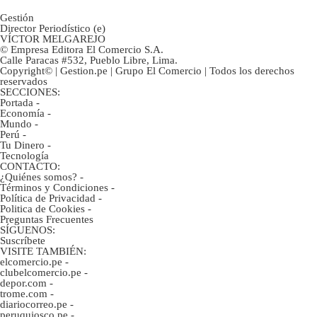
Gestión
Director Periodístico (e)
VÍCTOR MELGAREJO
© Empresa Editora El Comercio S.A.
Calle Paracas #532, Pueblo Libre, Lima.
Copyright© | Gestion.pe | Grupo El Comercio | Todos los derechos
reservados
SECCIONES:
Portada
-
Economía
-
Mundo
-
Perú
-
Tu Dinero
-
Tecnología
CONTACTO:
¿Quiénes somos?
-
Términos y Condiciones
-
Política de Privacidad
-
Politica de Cookies
-
Preguntas Frecuentes
SÍGUENOS:
Suscríbete
VISITE TAMBIÉN:
elcomercio.pe
-
clubelcomercio.pe
-
depor.com
-
trome.com
-
diariocorreo.pe
-
peruquiosco.pe
-