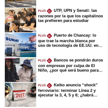
usuarios?
UTP, UPN y Senati: las
PLUS
G
razones por la que los capitalinos
las prefieren para estudiar
Puerto de Chancay: lo
PLUS
G
que trae la marcha blanca por
uso de tecnología de EE.UU. en
mercancías
Bancos se pondrán duros
PLUS
G
con empresas por culpa de El
Niño, ¿por qué será bueno para
ahorristas?
Keiko anuncia “shock”
PLUS
G
ferroviario: terminar Línea 2 y
ejecutar la 3, 4, 5 y 6; ¿habrá
avances?