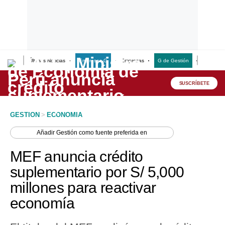
Últimas Noticias
Empresas G
Empresas
G de Gestión
Finanzas
Lo último
Peru Quiosco
SUSCRÍBETE
Portada
GESTION
>
ECONOMIA
Empresas
Añadir
Gestión
como fuente preferida en
Management & Empleo
MEF anuncia crédito
Economía
suplementario por S/ 5,000
millones para reactivar
Mercados
economía
Perú
Política