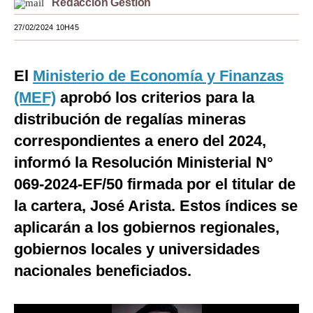
Redacción Gestión
Moda
27/02/2024 10H45
Estilos
El
Ministerio de Economía y Finanzas
Mundo
(MEF)
aprobó los criterios para la
EEUU
distribución de regalías mineras
México
correspondientes a enero del 2024,
informó la Resolución Ministerial N°
España
069-2024-EF/50 firmada por el titular de
Internacional
la cartera, José Arista. Estos índices se
Tecnología
aplicarán a los gobiernos regionales,
Club del Suscriptor
gobiernos locales y universidades
nacionales beneficiados.
Mix
G de Gestión