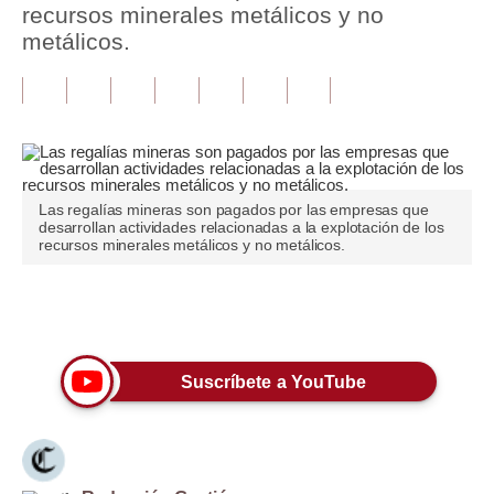
recursos minerales metálicos y no
metálicos.
Tu Dinero
Finanzas Personales
Inmobiliarias
Plus G
Las regalías mineras son pagados por las empresas que
Opinión
desarrollan actividades relacionadas a la explotación de los
recursos minerales metálicos y no metálicos.
Editorial
Pregunta de hoy
Únete a nuestro canal
Blogs
Suscríbete a YouTube
Tendencias
Lujo
Viajes