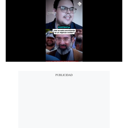
Notas Contratadas
Podcast
Gestión TV
Videos
Fotogalerías
gestion.pe
¿quiénes
Somos?
Términos
Y
Condiciones
Política
De
Privacidad