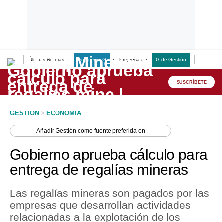
Últimas Noticias
Empresas G
Empresas
G de Gestión
Finanzas
Lo último
Peru Quiosco
SUSCRÍBETE
Portada
GESTION
>
ECONOMIA
Empresas
Añadir
Gestión
como fuente preferida en
Management & Empleo
Gobierno aprueba cálculo para
Economía
entrega de regalías mineras
Mercados
Las regalías mineras son pagados por las
Perú
empresas que desarrollan actividades
relacionadas a la explotación de los
Política