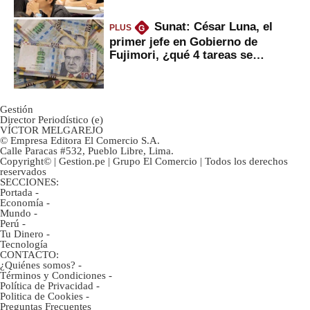
Sunat: César Luna, el
PLUS
G
primer jefe en Gobierno de
Fujimori, ¿qué 4 tareas se
marcan urgentes?
Gestión
Director Periodístico (e)
VÍCTOR MELGAREJO
© Empresa Editora El Comercio S.A.
Calle Paracas #532, Pueblo Libre, Lima.
Copyright© | Gestion.pe | Grupo El Comercio | Todos los derechos
reservados
SECCIONES:
Portada
-
Economía
-
Mundo
-
Perú
-
Tu Dinero
-
Tecnología
CONTACTO:
¿Quiénes somos?
-
Términos y Condiciones
-
Política de Privacidad
-
Politica de Cookies
-
Preguntas Frecuentes