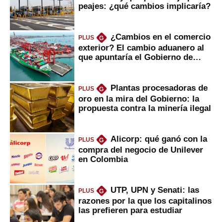
peajes: ¿qué cambios implicaría?
¿Cambios en el comercio
PLUS
G
exterior? El cambio aduanero al
que apuntaría el Gobierno de
Fujimori
Plantas procesadoras de
PLUS
G
oro en la mira del Gobierno: la
propuesta contra la minería ilegal
Alicorp: qué ganó con la
PLUS
G
compra del negocio de Unilever
en Colombia
UTP, UPN y Senati: las
PLUS
G
razones por la que los capitalinos
las prefieren para estudiar