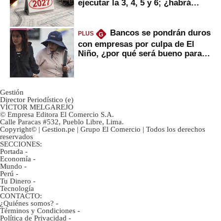
ejecutar la 3, 4, 5 y 6; ¿habrá
avances?
Bancos se pondrán duros
PLUS
G
con empresas por culpa de El
Niño, ¿por qué será bueno para
ahorristas?
Gestión
Director Periodístico (e)
VÍCTOR MELGAREJO
© Empresa Editora El Comercio S.A.
Calle Paracas #532, Pueblo Libre, Lima.
Copyright© | Gestion.pe | Grupo El Comercio | Todos los derechos
reservados
SECCIONES:
Portada
-
Economía
-
Mundo
-
Perú
-
Tu Dinero
-
Tecnología
CONTACTO:
¿Quiénes somos?
-
Términos y Condiciones
-
Política de Privacidad
-