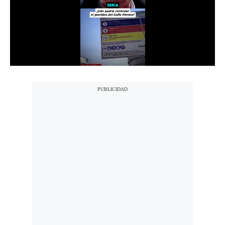
Notas Contratadas
Podcast
Gestión TV
Videos
Fotogalerías
gestion.pe
¿quiénes
Somos?
Términos
Y
Condiciones
Política
De
Privacidad