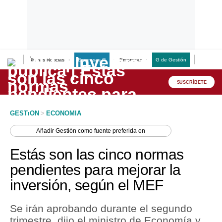
Últimas Noticias
Empresas G
Empresas
G de Gestión
Finanzas
Lo último
Peru Quiosco
SUSCRÍBETE
Portada
GESTION
>
ECONOMIA
Empresas
Añadir
Gestión
como fuente preferida en
Management & Empleo
Estás son las cinco normas
Economía
pendientes para mejorar la
inversión, según el MEF
Mercados
Perú
Se irán aprobando durante el segundo
trimestre, dijo el ministro de Economía y
Política