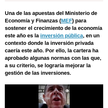
Moda
Una de las apuestas del Ministerio de
Estilos
Economía y Finanzas (
MEF
) para
Mundo
sostener el crecimiento de la economía
este año es la
inversión pública
, en un
EEUU
contexto donde la inversión privada
México
caería este año. Por ello, la cartera ha
España
aprobado algunas normas con las que,
a su criterio, se lograría mejorar la
Internacional
gestión de las inversiones.
Tecnología
Club del Suscriptor
Mix
G de Gestión