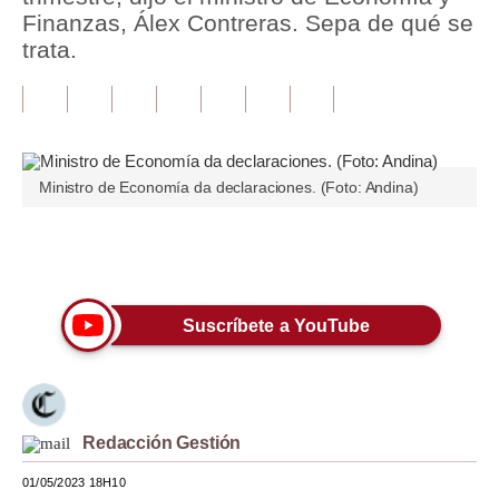
Finanzas, Álex Contreras. Sepa de qué se
Tu Dinero
trata.
Finanzas Personales
Inmobiliarias
Plus G
Ministro de Economía da declaraciones. (Foto: Andina)
Opinión
Únete a nuestro canal
Editorial
Pregunta de hoy
Suscríbete a YouTube
Blogs
Tendencias
Lujo
Redacción Gestión
01/05/2023 18H10
Viajes