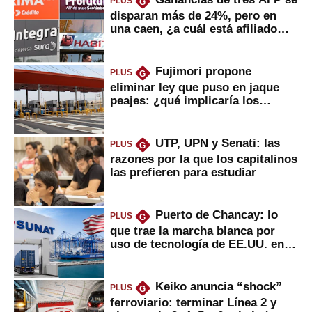
PLUS
G
disparan más de 24%, pero en
una caen, ¿a cuál está afiliado
usted?
Fujimori propone
PLUS
G
eliminar ley que puso en jaque
peajes: ¿qué implicaría los
usuarios?
UTP, UPN y Senati: las
PLUS
G
razones por la que los capitalinos
las prefieren para estudiar
Puerto de Chancay: lo
PLUS
G
que trae la marcha blanca por
uso de tecnología de EE.UU. en
mercancías
Keiko anuncia “shock”
PLUS
G
ferroviario: terminar Línea 2 y