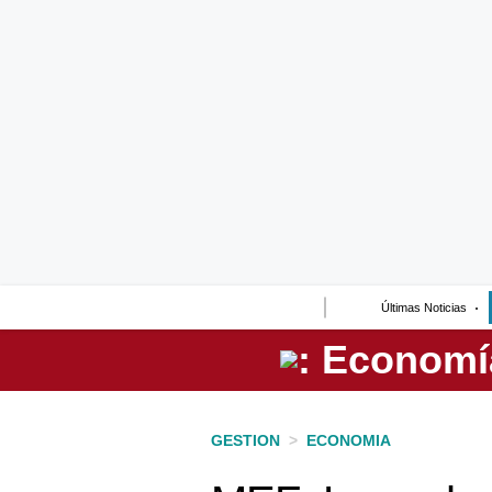
Lo último
Peru Quiosco
Portada
Empresas
Management & Empleo
Economía
Últimas Noticias
Mercados
Perú
Política
GESTION
>
ECONOMIA
Tu Dinero