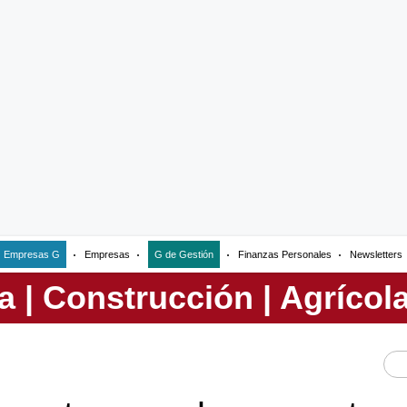
Empresas G
Empresas
G de Gestión
Finanzas Personales
Newsletters