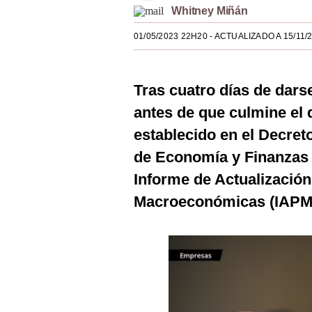
Whitney Miñán
Estilos
01/05/2023 22H20
- ACTUALIZADO A 15/11/
Mundo
EEUU
Tras cuatro días de dars
México
antes de que culmine el d
España
establecido en el Decreto
Internacional
de Economía y Finanzas 
Informe de Actualizació
Tecnología
Macroeconómicas (IAPM
Club del Suscriptor
Mix
G de Gestión
Notas Contratadas