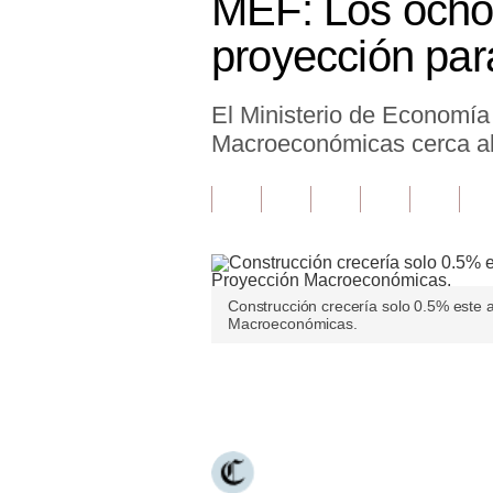
MEF: Los ocho 
Finanzas Personales
proyección par
Inmobiliarias
El Ministerio de Economía
Plus G
Macroeconómicas cerca al 
Opinión
Editorial
Pregunta de hoy
Blogs
Construcción crecería solo 0.5% este 
Macroeconómicas.
Tendencias
Lujo
Únete a nuestro canal
Viajes
Moda