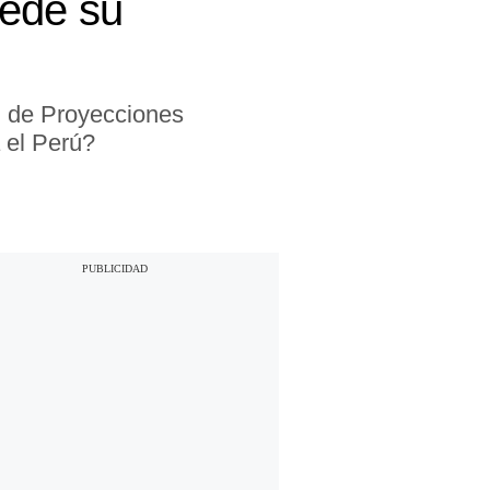
cede su
n de Proyecciones
 el Perú?