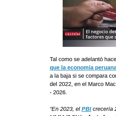
Podcast
Gestión TV
Videos
Fotogalerías
gestion.pe
Tal como se adelantó hac
¿quiénes
que la economía peruana
Somos?
a la baja si se compara c
Términos
del 2022, en el Marco Ma
Y
Condiciones
- 2026.
Política
De
Privacidad
“En 2023, el
PBI
crecería 
Politica