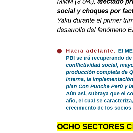
MMM (3.5%),
afectado pr
De
Cookies
social y choques por fac
Preguntas
Yaku durante el primer tri
Frecuentes
desarrollo del fenómeno El
Hacia adelante.
El ME
PBI se irá recuperando de
conflictividad social, may
producción completa de Qu
interna, la implementació
plan Con Punche Perú y la
Aún así, subraya que el c
año, el cual se caracteriz
crecimiento de los socios
OCHO SECTORES C