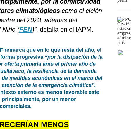
incipalmente, por la conflictividad
tores climatológicos
como el ciclón
mestre del 2023; además del
 Niño (
FEN
)”
, detalla en el IAPM.
F remarca que en lo que resta del año, el
 forma progresiva
“por la disipación de la
or oferta primaria ante el primer año de
ellaveco, la resiliencia de la demanda
n de medidas económicas en el marco del
 atención de la emergencia climática”
.
ontexto externo es menos favorable este
a, principalmente, por un menor
 comerciales.
RECERÍAN MENOS