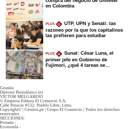
compra del negocio de Unilever
en Colombia
UTP, UPN y Senati: las
PLUS
G
razones por la que los capitalinos
las prefieren para estudiar
Sunat: César Luna, el
PLUS
G
primer jefe en Gobierno de
Fujimori, ¿qué 4 tareas se
marcan urgentes?
Gestión
Director Periodístico (e)
VÍCTOR MELGAREJO
© Empresa Editora El Comercio S.A.
Calle Paracas #532, Pueblo Libre, Lima.
Copyright© | Gestion.pe | Grupo El Comercio | Todos los derechos
reservados
SECCIONES:
Portada
-
Economía
-