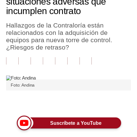
situaciones adversas que
incumplen contrato
Tu Dinero
Finanzas Personales
Hallazgos de la Contraloría están
relacionados con la adquisición de
Inmobiliarias
equipos para nueva torre de control.
¿Riesgos de retraso?
Plus G
Opinión
Editorial
Pregunta de hoy
Foto: Andina
Blogs
Únete a nuestro canal
Tendencias
Lujo
Suscríbete a YouTube
Viajes