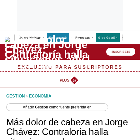
Últimas Noticias
Empresas G
Empresas
G de Gestión
Finanzas
Lo último
Peru Quiosco
SUSCRÍBETE
Portada
EXCLUSIVO PARA SUSCRIPTORES
Empresas
PLUS
G
Management & Empleo
GESTION
>
ECONOMIA
Economía
Añadir
Gestión
como fuente preferida en
Mercados
Más dolor de cabeza en Jorge
Perú
Chávez: Contraloría halla
Política