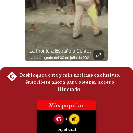
Politica
De
Cookies
Preguntas
Frecuentes
Tragedia En Tailandia: Joven De 14 Años Ataca A Su Familia Y Colegio | Gestión Mundo
La Frontera Española Colapsa ¿Qué Está Pasando En Ceuta? | Gestión Mundo
Un adolescente de 14 años mató a sus abuelos y luego atacó su colegio de secundaria en Tailandia, dejando cinco fallecidos adicionales y más de 30 heridos antes de quitarse la vida. Según las autoridades y el primer ministro Anutin Charnvirakul, el hecho habría sido motivado por estrés académico extremo. El suceso reabre el debate sobre la alta posesión de armas de fuego en el país asiático. #Tailandia #Noticias #UltimaHora #NoticiasInternacionales #Shorts 👉 Suscríbete y activa la campana para no perderte nuestro análisis diario. 🌎 Síguenos en nuestras redes sociales: 📌 Web oficial: https://gestion.pe/mundo/ 📌 LinkedIn: http://bit.ly/3HYIET0 📌 X (Twitter): http://bit.ly/4noZtX9 📌 TikTok: http://bit.ly/4evB6TO
La madrugada del 30 de julio de 2026 marcó un antes y un después en el Estrecho de Gibraltar. En cuestión de horas, cerca de 72.000 migrantes marroquíes ingresaron al territorio español de Ceuta, desbordando por completo a una ciudad de apenas 85.000 habitantes. En este video, explicamos los detalles de la emergencia humana y las ramificaciones geopolíticas del conflicto: la trampa de los rumores en redes sociales, el rol de Marruecos, el acercamiento de España a Argelia y la respuesta de la Unión Europea ante las amenazas de suspensión del Tratado Schengen. #Ceuta #España #Marruecos #Geopolitica #PedroSanchez #NoticiasInternacionales #Schengen #Europa #CrisisMigratoria 👉 Suscríbete y activa la campana para no perderte nuestro análisis diario. 🌎 Síguenos en nuestras redes sociales: 📌 Web oficial: https://gestion.pe/mundo/ 📌 LinkedIn: http://bit.ly/3HYIET0 📌 X (Twitter): http://bit.ly/4noZtX9 📌 TikTok: http://bit.ly/4evB6TO