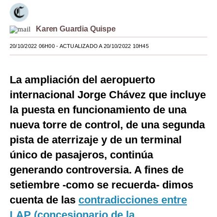
Moda
Karen Guardia Quispe
Estilos
20/10/2022 06H00
- ACTUALIZADO A 20/10/2022 10H45
Mundo
EEUU
La ampliación del aeropuerto
México
internacional Jorge Chávez que incluye
la puesta en funcionamiento de una
España
nueva torre de control, de una segunda
Internacional
pista de aterrizaje y de un terminal
Tecnología
único de pasajeros, continúa
generando controversia. A fines de
Club del Suscriptor
setiembre -como se recuerda- dimos
Mix
cuenta de las
contradicciones entre
G de Gestión
LAP (concesionario de la