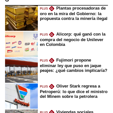
Plantas procesadoras de
PLUS
G
oro en la mira del Gobierno: la
propuesta contra la minería ilegal
Alicorp: qué ganó con la
PLUS
G
compra del negocio de Unilever
en Colombia
Fujimori propone
PLUS
G
eliminar ley que puso en jaque
peajes: ¿qué cambios implicaría?
Oliver Stark regresa a
PLUS
G
Petroperú: lo que dice el ministro
del Minem sobre la petrolera
Viviendas sociales
PLUS
G