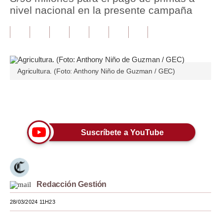
nivel nacional en la presente campaña
Tu Dinero
Finanzas Personales
Inmobiliarias
Agricultura. (Foto: Anthony Niño de Guzman / GEC)
Plus G
Opinión
Únete a nuestro canal
Editorial
Suscríbete a YouTube
Pregunta de hoy
Blogs
Tendencias
Redacción Gestión
Lujo
28/03/2024 11H23
Viajes