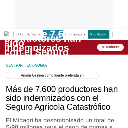
Últimas Noticias
Empresas G
Empresas
G de Gestión
Finanzas
Lo último
Peru Quiosco
SUSCRÍBETE
Portada
GESTION
>
ECONOMIA
Empresas
Añadir
Gestión
como fuente preferida en
Management & Empleo
Más de 7,600 productores han
Economía
sido indemnizados con el
Seguro Agrícola Catastrófico
Mercados
Perú
El Midagri ha desembolsado un total de
S/98 millones para el pago de primas a
Política