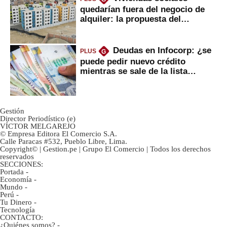
quedarían fuera del negocio de
alquiler: la propuesta del
gobierno
Deudas en Infocorp: ¿se
PLUS
G
puede pedir nuevo crédito
mientras se sale de la lista
negra?
Gestión
Director Periodístico (e)
VÍCTOR MELGAREJO
© Empresa Editora El Comercio S.A.
Calle Paracas #532, Pueblo Libre, Lima.
Copyright© | Gestion.pe | Grupo El Comercio | Todos los derechos
reservados
SECCIONES:
Portada
-
Economía
-
Mundo
-
Perú
-
Tu Dinero
-
Tecnología
CONTACTO:
¿Quiénes somos?
-