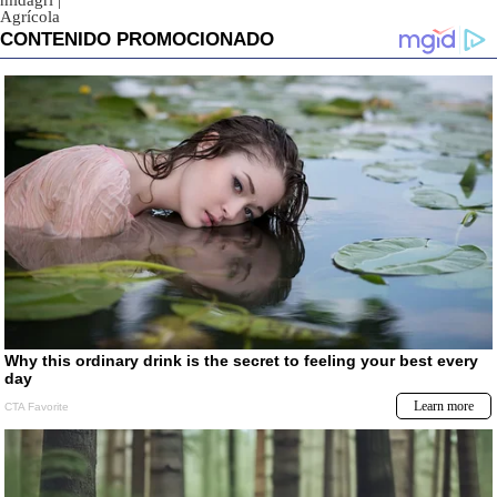
midagri
|
Agrícola