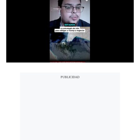
Notas Contratadas
Podcast
Gestión TV
Videos
Fotogalerías
gestion.pe
¿quiénes
Somos?
Términos
Y
Condiciones
Política
De
Privacidad