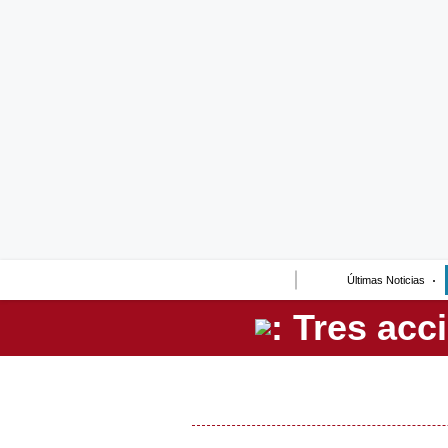
Lo último
Peru Quiosco
Portada
Empresas
Management & Empleo
Economía
Últimas Noticias
Mercados
Perú
Política
Tu Dinero