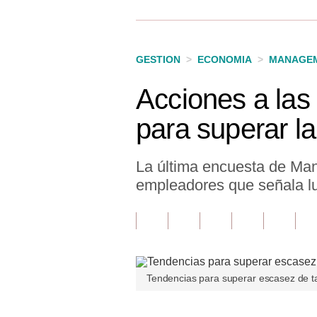
Finanzas Personales
Inmobiliarias
GESTION
>
ECONOMIA
>
MANAGEM
Plus G
Acciones a las
Opinión
para superar l
Editorial
Pregunta de hoy
La última encuesta de Man
empleadores que señala lu
Blogs
Tendencias
Lujo
Viajes
Tendencias para superar escasez de ta
Moda