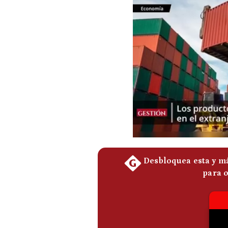
Podcast
Gestión TV
Videos
Fotogalerías
gestion.pe
¿quiénes
Somos?
Términos
Y
Condiciones
Política
De
Privacidad
Politica