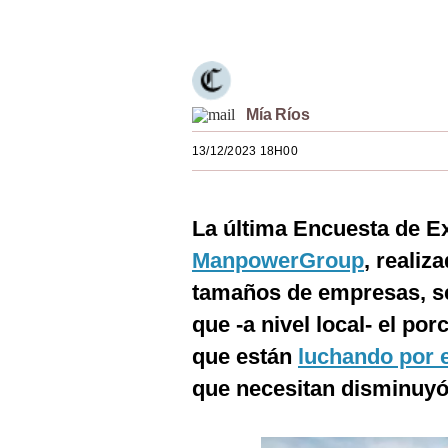
Únete a nuestro canal
Estilos
Mundo
EEUU
Mía Ríos
México
13/12/2023 18H00
España
Internacional
La última Encuesta de E
ManpowerGroup
, realiz
Tecnología
tamaños de empresas, se
Club del Suscriptor
que -a nivel local- el p
Mix
que están
luchando por e
G de Gestión
que necesitan disminuyó
Notas Contratadas