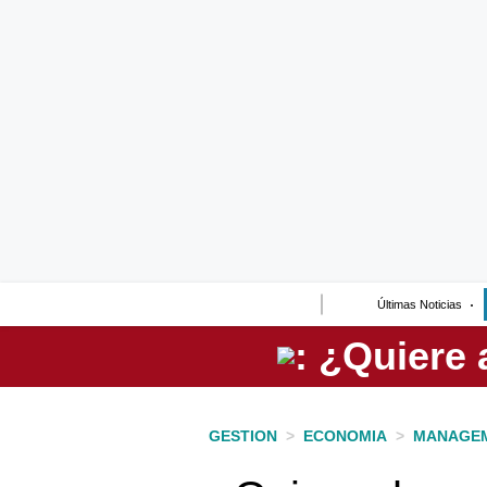
Lo último
Peru Quiosco
Portada
Empresas
Management & Empleo
Economía
Últimas Noticias
Mercados
Perú
Política
GESTION
>
ECONOMIA
>
MANAGEM
Tu Dinero