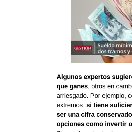
Podcast
Gestión TV
Videos
Fotogalerías
gestion.pe
¿quiénes
Algunos expertos sugiere
Somos?
que ganes
, otros en cam
Términos
arriesgado. Por ejemplo, 
Y
Condiciones
extremos:
si tiene sufici
Política
ser una cifra conservado
De
Privacidad
opciones como invertir o
Politica