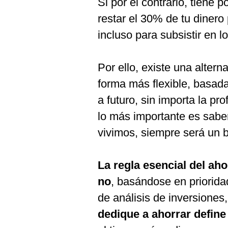
Si por el contrario, tiene
De
Cookies
restar el 30% de tu dinero 
Preguntas
incluso para subsistir en l
Frecuentes
Por ello, existe una altern
forma más flexible, basad
a futuro, sin importa la pr
lo más importante es saber
vivimos, siempre será un 
La regla esencial del ah
no
, basándose en priorida
de análisis de inversiones
dedique a ahorrar define