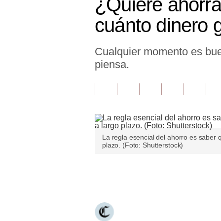
¿Quiere ahorra
Finanzas Personales
cuánto dinero 
Inmobiliarias
Cualquier momento es buen
Plus G
piensa.
Opinión
Editorial
Pregunta de hoy
Blogs
La regla esencial del ahorro es saber
plazo. (Foto: Shutterstock)
Tendencias
Lujo
Únete a nuestro canal
Viajes
Moda