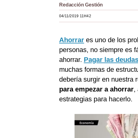
Redacción Gestión
Estilos
04/11/2019 11H42
Mundo
EEUU
Ahorrar
es uno de los pr
México
personas, no siempre es fá
España
ahorrar.
Pagar las deudas
Internacional
muchas formas de estructur
debería surgir en nuestra 
Tecnología
para empezar a ahorrar
,
Club del Suscriptor
estrategias para hacerlo.
Mix
G de Gestión
Notas Contratadas