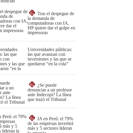
 noticias
G
Tras el despegue de
la demanda de
computadoras con IA,
HP quiere dar el golpe en
impresoras
Universidades públicas:
las que avanzan con
inversiones y las que se
quedaron “en la cola”
G
¿Se puede
denunciar a un profesor
ante Indecopi? La línea
que trazó el Tribunal
G
IA en Perú: el 79%
de las empresas invertirá
más y 5 sectores lideran
la apuesta