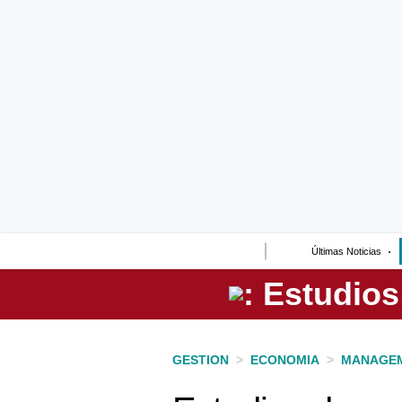
Lo último
Peru Quiosco
Portada
Empresas
Management & Empleo
Economía
Últimas Noticias
Mercados
Perú
Política
GESTION
>
ECONOMIA
>
MANAGEM
Tu Dinero