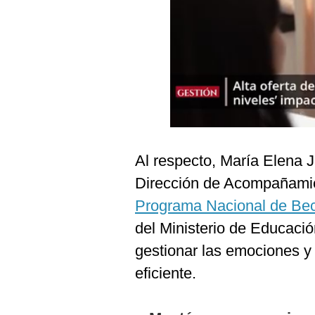
Podcast
Gestión TV
Videos
Fotogalerías
gestion.pe
Al respecto, María Elena J
¿quiénes
Dirección de Acompañamie
Somos?
Programa Nacional de Bec
Términos
del Ministerio de Educació
Y
Condiciones
gestionar las emociones y
Política
eficiente.
De
Privacidad
Politica