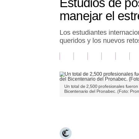
Estudios de pos
Finanzas Personales
manejar el est
Inmobiliarias
Los estudiantes internacio
Plus G
queridos y los nuevos ret
Opinión
Editorial
Pregunta de hoy
Blogs
Un total de 2,500 profesionales fuero
Bicentenario del Pronabec. (Foto: Pro
Tendencias
Lujo
Únete a nuestro canal
Viajes
Moda