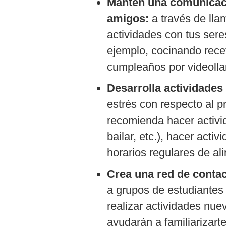
Mantén una comunicaci
De
Cookies
amigos:
a través de lla
Preguntas
actividades con tus sere
Frecuentes
ejemplo, cocinando recet
cumpleaños por videolla
Desarrolla actividades
estrés con respecto al p
recomienda hacer activida
bailar, etc.), hacer acti
horarios regulares de al
Crea una red de contac
a grupos de estudiantes
realizar actividades nuev
ayudarán a familiarizarte