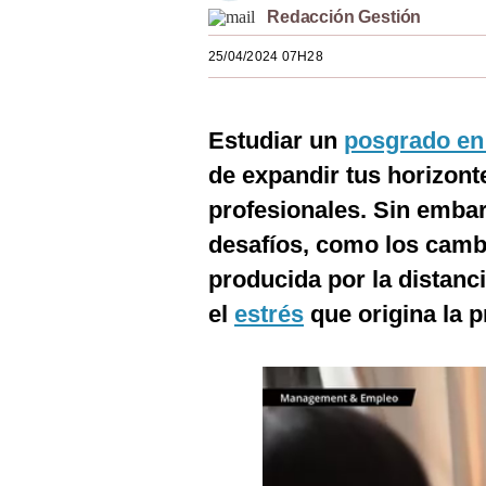
Redacción Gestión
Estilos
25/04/2024 07H28
Mundo
EEUU
Estudiar un
posgrado en 
México
de expandir tus horizon
España
profesionales. Sin emba
Internacional
desafíos, como los cambi
producida por la distanc
Tecnología
el
estrés
que origina la p
Club del Suscriptor
Mix
G de Gestión
Notas Contratadas