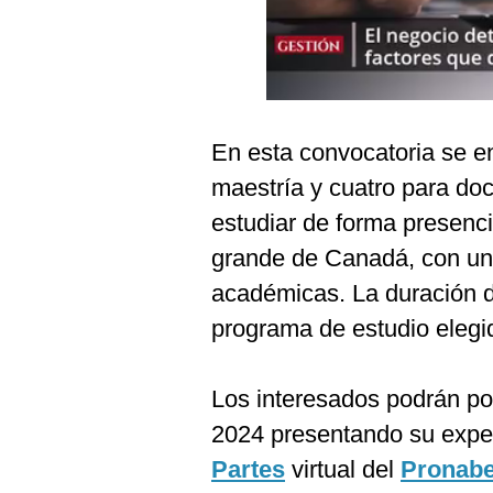
Podcast
Gestión TV
Videos
Fotogalerías
En esta convocatoria se e
maestría y cuatro para do
estudiar de forma presenc
gestion.pe
grande de Canadá, con un 
¿quiénes
académicas. La duración d
Somos?
programa de estudio elegi
Términos
Y
Condiciones
Los interesados podrán pos
Política
De
2024 presentando su expe
Privacidad
Partes
virtual del
Pronab
Politica