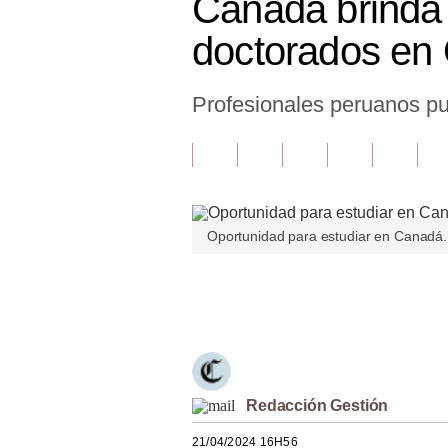
Canadá brinda 
Finanzas Personales
doctorados en
Inmobiliarias
Profesionales peruanos pue
Plus G
Opinión
Editorial
Pregunta de hoy
Oportunidad para estudiar en Canadá.
Blogs
Únete a nuestro canal
Tendencias
Lujo
Viajes
Redacción Gestión
Moda
21/04/2024 16H56