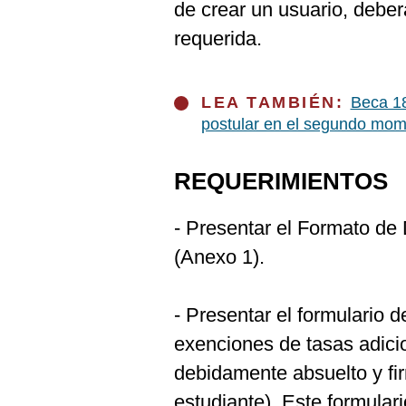
De
de crear un usuario, debe
Cookies
requerida.
Preguntas
Frecuentes
LEA TAMBIÉN:
Beca 18
postular en el segundo mom
REQUERIMIENTOS
- Presentar el Formato de
(Anexo 1).
- Presentar el formulario d
exenciones de tasas adici
debidamente absuelto y fi
estudiante). Este formula