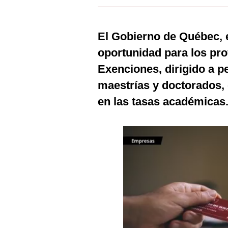
Estilos
Mundo
El Gobierno de Québec,
oportunidad para los pro
EEUU
Exenciones, dirigido a p
México
maestrías y doctorados,
España
en las tasas académicas
Internacional
Tecnología
Club del Suscriptor
Mix
G de Gestión
Notas Contratadas