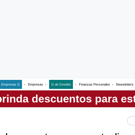
Empresas G
Empresas
G de Gestión
Finanzas Personales
Newsletters