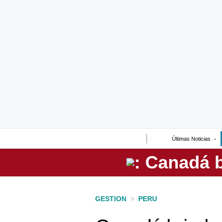
Lo último
Peru Quiosco
Portada
Empresas
Management & Empleo
Economía
Últimas Noticias
Mercados
Perú
Política
GESTION
>
PERU
Tu Dinero