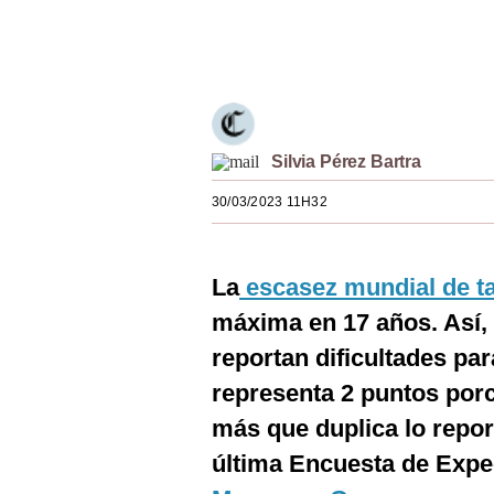
Estilos
Únete a nuestro canal
Mundo
EEUU
México
Silvia Pérez Bartra
España
30/03/2023 11H32
Internacional
La
escasez mundial de ta
Tecnología
máxima en 17 años. Así,
Club del Suscriptor
reportan dificultades par
Mix
representa 2 puntos por
G de Gestión
más que duplica lo repor
última Encuesta de Expe
Notas Contratadas