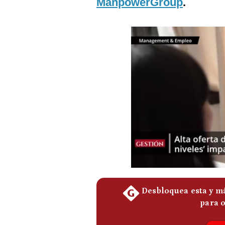
ManpowerGroup
.
Podcast
Gestión TV
Videos
Fotogalerías
gestion.pe
¿quiénes
Somos?
Términos
Y
Condiciones
Política
De
Privacidad
Politica