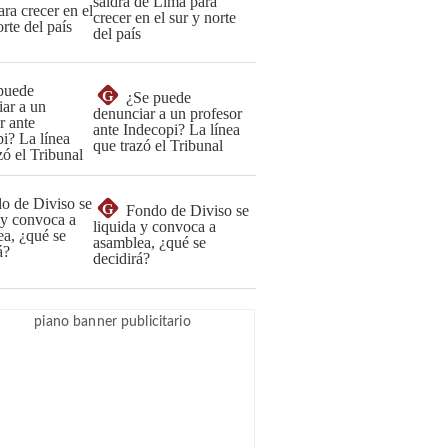
saldrá de Lima para
crecer en el sur y norte
del país
G
¿Se puede
denunciar a un profesor
ante Indecopi? La línea
que trazó el Tribunal
G
Fondo de Diviso se
liquida y convoca a
asamblea, ¿qué se
decidirá?