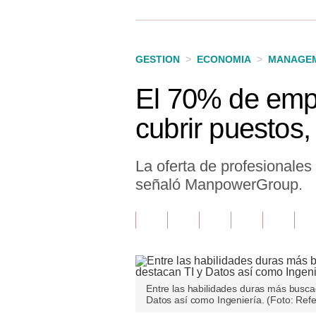
Finanzas Personales
Inmobiliarias
GESTION
>
ECONOMIA
>
MANAGEM
Plus G
El 70% de empr
Opinión
cubrir puestos
Editorial
Pregunta de hoy
La oferta de profesionale
señaló ManpowerGroup.
Blogs
Tendencias
Lujo
Viajes
Entre las habilidades duras más busca
Datos así como Ingeniería. (Foto: Refe
Moda