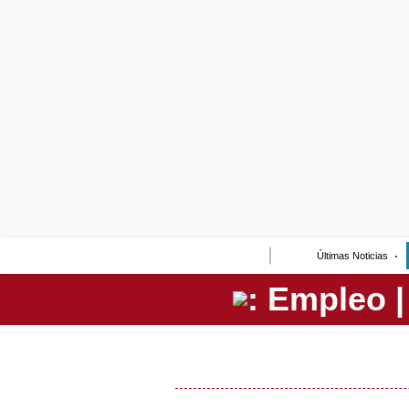
Lo último
Peru Quiosco
Portada
Empresas
Management & Empleo
Economía
Últimas Noticias
Mercados
Perú
Política
Tu Dinero