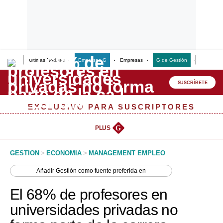
Últimas Noticias
Empresas G
Empresas
G de Gestión
Finanzas
Lo último
Peru Quiosco
SUSCRÍBETE
Portada
EXCLUSIVO PARA SUSCRIPTORES
Empresas
PLUS
G
Management & Empleo
GESTION
>
ECONOMIA
>
MANAGEMENT EMPLEO
Economía
Añadir
Gestión
como fuente preferida en
Mercados
El 68% de profesores en
Perú
universidades privadas no
Política