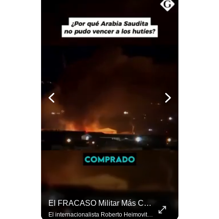
Notas Contratadas
Podcast
Gestión TV
Videos
Fotogalerías
gestion.pe
¿quiénes
Somos?
Términos
Y
Condiciones
Política
Netanyahu RECHAZA El Plan De Trump Para Gaza | Gestión Mundo
El FRACASO Militar Más Caro De Medio Oriente | #radar24
De
El primer ministro israelí, Benjamín Netanyahu, aclaró que Israel NO ha aceptado la propuesta respaldada por Estados Unidos sobre el futuro y la desmilitarización de Gaza. ¿Se rompe la alianza estratégica entre Washington y Tel Aviv? #Netanyahu #Israel #Trump #Gaza #EstadosUnidos #Geopolitica #NoticiasInternacionales #Shorts 👉 Suscríbete y activa la campana para no perderte nuestro análisis diario. 🌎 Síguenos en nuestras redes sociales: 📌 Web oficial: https://gestion.pe/mundo/ 📌 LinkedIn: http://bit.ly/3HYIET0 📌 X (Twitter): http://bit.ly/4noZtX9 📌 TikTok: http://bit.ly/4evB6TO
El internacionalista Roberto Heimovits señaló que Arabia Saudita posee armamento avanzado comprado por decenas de miles de millones de dólares. Sin embargo, recuerda que combatió durante siete años contra los hutíes sin conseguir derrotarlos, pese a la enorme diferencia de poder militar. #ArabiaSaudita #Hutíes #RobertoHeimovits #Geopolítica #Guerra #NoticiasInternacionales #Shorts 👉 Suscríbete y activa la campana para no perderte nuestro análisis diario. 🌎 Síguenos en nuestras redes sociales: 📌 Web oficial: https://gestion.pe/mundo/ 📌 LinkedIn: http://bit.ly/3HYIET0 📌 X (Twitter): http://bit.ly/4noZtX9 📌 TikTok: http://bit.ly/4evB6TO
Privacidad