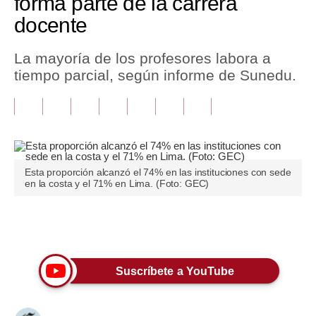
forma parte de la carrera
docente
Tu Dinero
Finanzas Personales
La mayoría de los profesores labora a
tiempo parcial, según informe de Sunedu.
Inmobiliarias
Plus G
Opinión
Editorial
Esta proporción alcanzó el 74% en las instituciones con sede
en la costa y el 71% en Lima. (Foto: GEC)
Pregunta de hoy
Blogs
Únete a nuestro canal
Tendencias
Suscríbete a YouTube
Lujo
Viajes