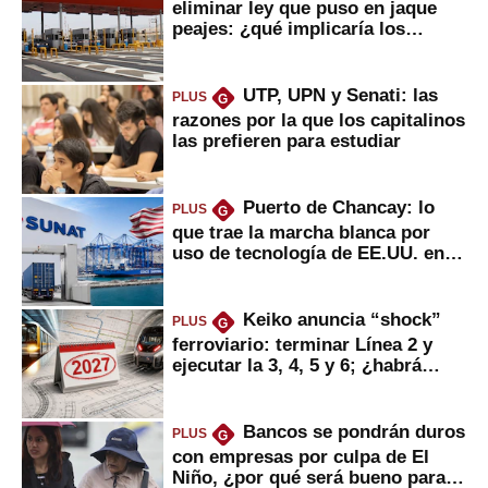
eliminar ley que puso en jaque
peajes: ¿qué implicaría los
usuarios?
UTP, UPN y Senati: las
PLUS
G
razones por la que los capitalinos
las prefieren para estudiar
Puerto de Chancay: lo
PLUS
G
que trae la marcha blanca por
uso de tecnología de EE.UU. en
mercancías
Keiko anuncia “shock”
PLUS
G
ferroviario: terminar Línea 2 y
ejecutar la 3, 4, 5 y 6; ¿habrá
avances?
Bancos se pondrán duros
PLUS
G
con empresas por culpa de El
Niño, ¿por qué será bueno para