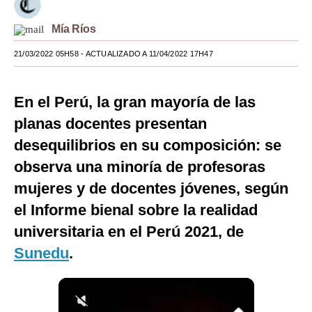
Moda
Mía Ríos
Estilos
21/03/2022 05H58
- ACTUALIZADO A 11/04/2022 17H47
Mundo
En el Perú, la gran mayoría de las
EEUU
planas docentes presentan
México
desequilibrios en su composición: se
España
observa una minoría de profesoras
mujeres y de docentes jóvenes, según
Internacional
el Informe bienal sobre la realidad
Tecnología
universitaria en el Perú 2021, de
Club del Suscriptor
Sunedu
.
Mix
G de Gestión