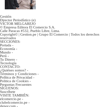
ahorristas?
Gestión
Director Periodístico (e)
VÍCTOR MELGAREJO
© Empresa Editora El Comercio S.A.
Calle Paracas #532, Pueblo Libre, Lima.
Copyright© | Gestion.pe | Grupo El Comercio | Todos los derechos
reservados
SECCIONES:
Portada
-
Economía
-
Mundo
-
Perú
-
Tu Dinero
-
Tecnología
CONTACTO:
¿Quiénes somos?
-
Términos y Condiciones
-
Política de Privacidad
-
Politica de Cookies
-
Preguntas Frecuentes
SÍGUENOS:
Suscríbete
VISITE TAMBIÉN:
elcomercio.pe
-
clubelcomercio.pe
-
depor.com
-