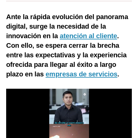
Moda
Ante la rápida evolución del panorama
Estilos
digital, surge la necesidad de la
Mundo
innovación en la
atención al cliente
.
Con ello, se espera cerrar la brecha
EEUU
entre las expectativas y la experiencia
México
ofrecida para llegar al éxito a largo
España
plazo en las
empresas de servicios
.
Internacional
Tecnología
Club del Suscriptor
Mix
G de Gestión