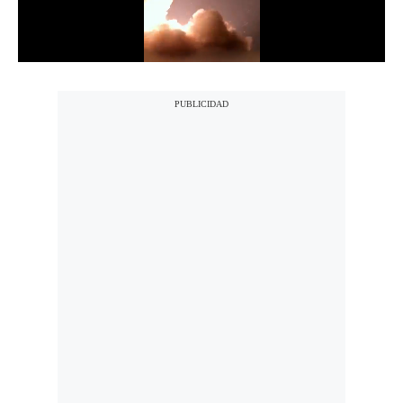
Notas Contratadas
Podcast
Gestión TV
Videos
Fotogalerías
gestion.pe
¿quiénes
Somos?
Términos
Y
Condiciones
Política
De
Privacidad