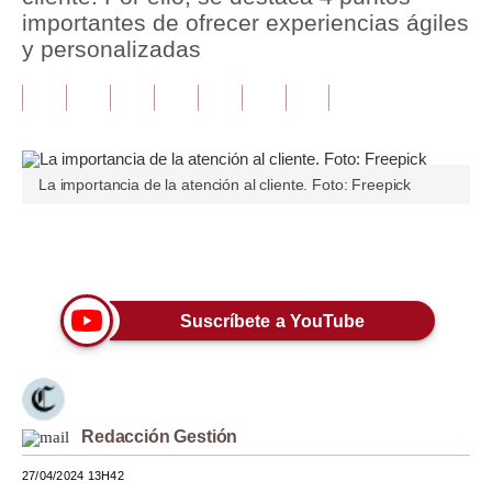
importantes de ofrecer experiencias ágiles
Tu Dinero
y personalizadas
Finanzas Personales
Inmobiliarias
Plus G
La importancia de la atención al cliente. Foto: Freepick
Opinión
Únete a nuestro canal
Editorial
Pregunta de hoy
Suscríbete a YouTube
Blogs
Tendencias
Lujo
Redacción Gestión
27/04/2024 13H42
Viajes