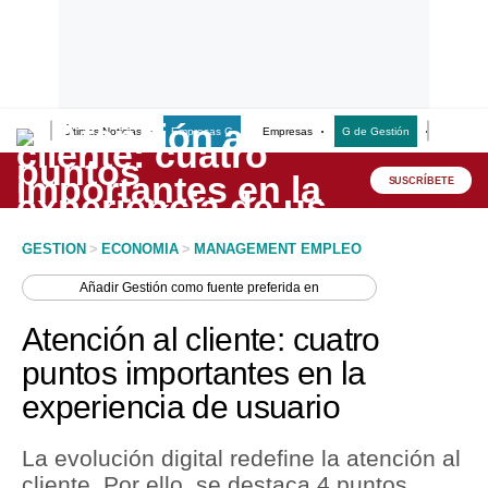
Últimas Noticias
Empresas G
Empresas
G de Gestión
Finanzas
Lo último
Peru Quiosco
SUSCRÍBETE
Portada
GESTION
>
ECONOMIA
>
MANAGEMENT EMPLEO
Empresas
Añadir
Gestión
como fuente preferida en
Management & Empleo
Atención al cliente: cuatro
Economía
puntos importantes en la
experiencia de usuario
Mercados
Perú
La evolución digital redefine la atención al
cliente. Por ello, se destaca 4 puntos
Política