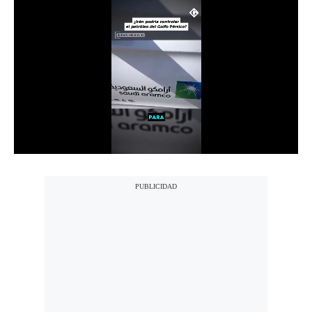
Notas Contratadas
Podcast
Gestión TV
Videos
Fotogalerías
gestion.pe
¿quiénes
Somos?
Términos
Y
Condiciones
Política
De
Privacidad