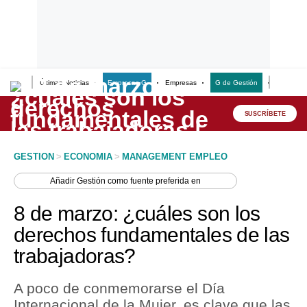
Últimas Noticias
Empresas G
Empresas
G de Gestión
Finanzas
Lo último
Peru Quiosco
SUSCRÍBETE
Portada
GESTION
>
ECONOMIA
>
MANAGEMENT EMPLEO
Empresas
Añadir
Gestión
como fuente preferida en
Management & Empleo
8 de marzo: ¿cuáles son los
Economía
derechos fundamentales de las
trabajadoras?
Mercados
Perú
A poco de conmemorarse el Día
Internacional de la Mujer, es clave que las
Política