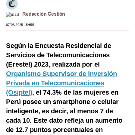
Moda
Redacción Gestión
Estilos
07/03/2025 15H55
Mundo
Según la Encuesta Residencial de
EEUU
Servicios de Telecomunicaciones
México
(Erestel) 2023, realizada por el
España
Organismo Supervisor de Inversión
Internacional
Privada en Telecomunicaciones
(Osiptel)
, el 74.3% de las mujeres en
Tecnología
Perú posee un smartphone o celular
Club del Suscriptor
inteligente, es decir, al menos 7 de
Mix
cada 10. Este dato refleja un aumento
de 12.7 puntos porcentuales en
G de Gestión