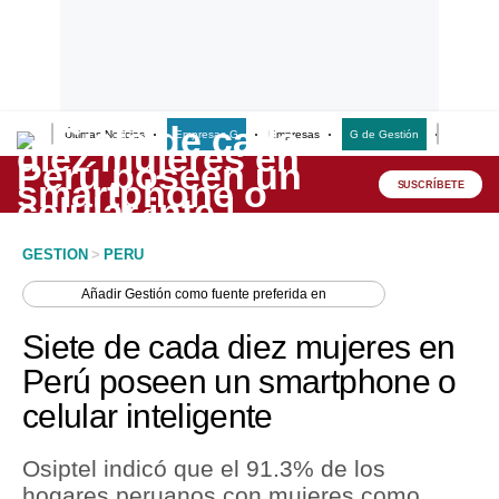
Últimas Noticias
Empresas G
Empresas
G de Gestión
Finanzas
Lo último
Peru Quiosco
SUSCRÍBETE
Portada
GESTION
>
PERU
Empresas
Añadir
Gestión
como fuente preferida en
Management & Empleo
Siete de cada diez mujeres en
Economía
Perú poseen un smartphone o
celular inteligente
Mercados
Perú
Osiptel indicó que el 91.3% de los
hogares peruanos con mujeres como
Política