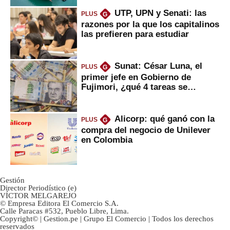
UTP, UPN y Senati: las
PLUS
G
razones por la que los capitalinos
las prefieren para estudiar
Sunat: César Luna, el
PLUS
G
primer jefe en Gobierno de
Fujimori, ¿qué 4 tareas se
marcan urgentes?
Alicorp: qué ganó con la
PLUS
G
compra del negocio de Unilever
en Colombia
Gestión
Director Periodístico (e)
VÍCTOR MELGAREJO
© Empresa Editora El Comercio S.A.
Calle Paracas #532, Pueblo Libre, Lima.
Copyright© | Gestion.pe | Grupo El Comercio | Todos los derechos
reservados