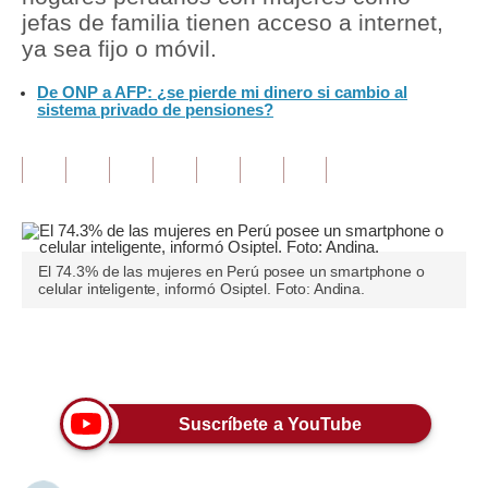
jefas de familia tienen acceso a internet,
Tu Dinero
ya sea fijo o móvil.
Finanzas Personales
De ONP a AFP: ¿se pierde mi dinero si cambio al
sistema privado de pensiones?
Inmobiliarias
Plus G
Opinión
Editorial
El 74.3% de las mujeres en Perú posee un smartphone o
celular inteligente, informó Osiptel. Foto: Andina.
Pregunta de hoy
Blogs
Únete a nuestro canal
Tendencias
Suscríbete a YouTube
Lujo
Viajes