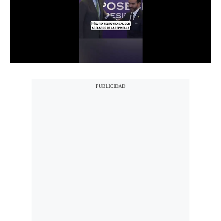
Notas Contratadas
Podcast
Gestión TV
Videos
Fotogalerías
gestion.pe
¿quiénes
Somos?
Términos
Y
Condiciones
Política
De
Privacidad