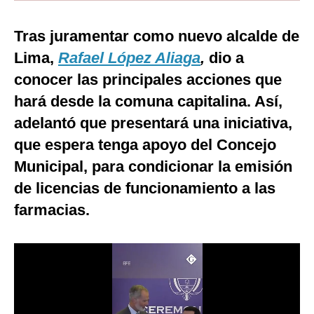
Moda
Tras juramentar como nuevo alcalde de
Estilos
Lima,
Rafael López Aliaga
,
dio a
conocer las principales acciones que
Mundo
hará desde la comuna capitalina. Así,
EEUU
adelantó que presentará una iniciativa,
México
que espera tenga apoyo del Concejo
España
Municipal, para condicionar la emisión
de licencias de funcionamiento a las
Internacional
farmacias.
Tecnología
Club del Suscriptor
Mix
G de Gestión