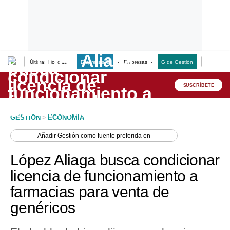
Últimas Noticias
Empresas G
Empresas
G de Gestión
Finanzas
Lo último
Peru Quiosco
SUSCRÍBETE
Portada
GESTION
>
ECONOMIA
Empresas
Añadir
Gestión
como fuente preferida en
Management & Empleo
López Aliaga busca condicionar
Economía
licencia de funcionamiento a
farmacias para venta de
Mercados
genéricos
Perú
Política