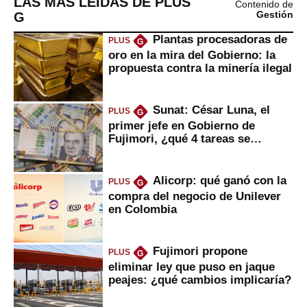
LAS MÁS LEÍDAS DE PLUS
Contenido de
G
Gestión
Plantas procesadoras de
PLUS
G
oro en la mira del Gobierno: la
propuesta contra la minería ilegal
Sunat: César Luna, el
PLUS
G
primer jefe en Gobierno de
Fujimori, ¿qué 4 tareas se
marcan urgentes?
Alicorp: qué ganó con la
PLUS
G
compra del negocio de Unilever
en Colombia
Fujimori propone
PLUS
G
eliminar ley que puso en jaque
peajes: ¿qué cambios implicaría?