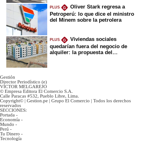
Oliver Stark regresa a
PLUS
G
Petroperú: lo que dice el ministro
del Minem sobre la petrolera
Viviendas sociales
PLUS
G
quedarían fuera del negocio de
alquiler: la propuesta del
gobierno
Gestión
Director Periodístico (e)
VÍCTOR MELGAREJO
© Empresa Editora El Comercio S.A.
Calle Paracas #532, Pueblo Libre, Lima.
Copyright© | Gestion.pe | Grupo El Comercio | Todos los derechos
reservados
SECCIONES:
Portada
-
Economía
-
Mundo
-
Perú
-
Tu Dinero
-
Tecnología