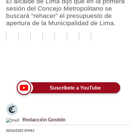
El alcalde de Lima dijo que en la primera
sesión del Concejo Metropolitano se
Tu Dinero
buscará “rehacer” el presupuesto de
apertura de la Municipalidad de Lima.
Finanzas Personales
Inmobiliarias
Plus G
Opinión
Únete a nuestro canal
Editorial
Pregunta de hoy
Suscríbete a YouTube
Blogs
Tendencias
Redacción Gestión
Lujo
02/01/2023 07H42
Viajes