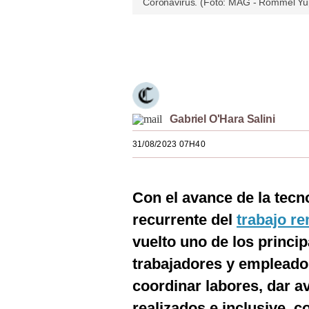
Coronavirus. (Foto: MAG - Rommel Yu
Estilos
Mundo
Únete a nuestro canal
EEUU
México
Gabriel O'Hara Salini
España
31/08/2023 07H40
Internacional
Tecnología
Con el avance de la tecn
Club del Suscriptor
recurrente del
trabajo r
Mix
vuelto uno de los princ
trabajadores y empleador
G de Gestión
coordinar labores, dar a
Notas Contratadas
realizados e inclusive, 