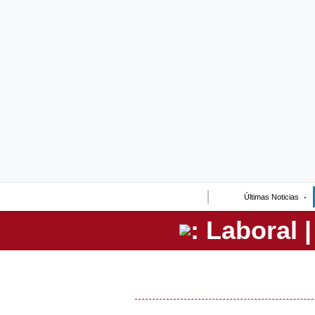
Lo último
Peru Quiosco
Portada
Empresas
Management & Empleo
Economía
Últimas Noticias
Mercados
Perú
Política
Tu Dinero