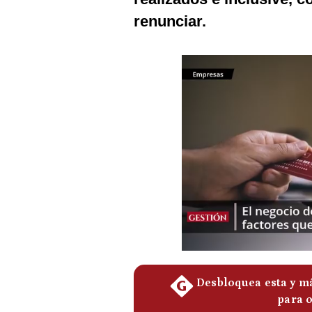
Podcast
renunciar.
Gestión TV
Videos
Fotogalerías
gestion.pe
¿quiénes
Somos?
Términos
Y
Condiciones
Política
De
Privacidad
Politica