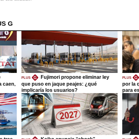
US G
e
Fujimori propone eliminar ley
G
G
PLUS
PLUS
a caen,
que puso en jaque peajes: ¿qué
por la 
implicaría los usuarios?
para es