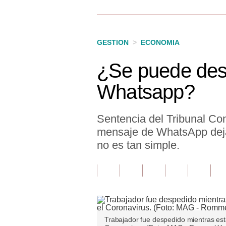
Finanzas Personales
Inmobiliarias
GESTION
>
ECONOMIA
Plus G
¿Se puede desp
Opinión
Whatsapp?
Editorial
Pregunta de hoy
Sentencia del Tribunal Con
mensaje de WhatsApp deja
Blogs
no es tan simple.
Tendencias
Lujo
Viajes
Moda
Trabajador fue despedido mientras es