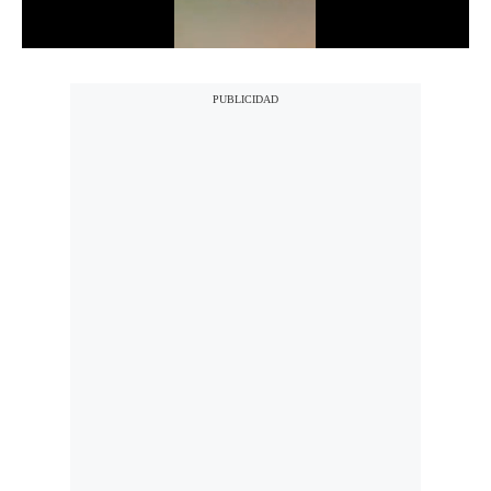
Notas Contratadas
Podcast
Gestión TV
Videos
Fotogalerías
gestion.pe
¿quiénes
Somos?
Términos
Y
Condiciones
Política
De
Privacidad