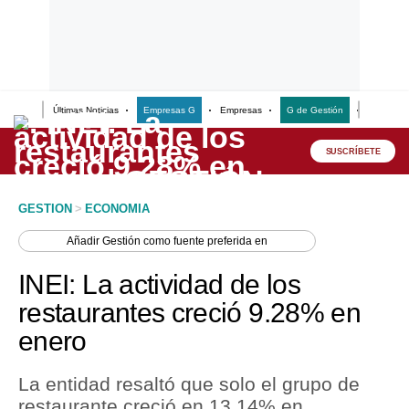
Últimas Noticias
Empresas G
Empresas
G de Gestión
Finanzas
Lo último
Peru Quiosco
SUSCRÍBETE
Portada
GESTION
>
ECONOMIA
Empresas
Añadir
Gestión
como fuente preferida en
Management & Empleo
INEI: La actividad de los
Economía
restaurantes creció 9.28% en
enero
Mercados
Perú
La entidad resaltó que solo el grupo de
restaurante creció en 13.14% en
Política