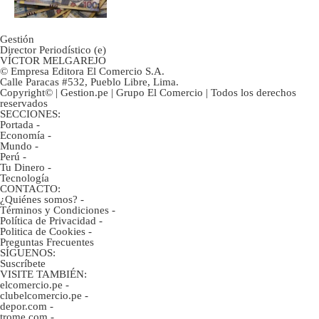
Gestión
Director Periodístico (e)
VÍCTOR MELGAREJO
© Empresa Editora El Comercio S.A.
Calle Paracas #532, Pueblo Libre, Lima.
Copyright© | Gestion.pe | Grupo El Comercio | Todos los derechos
reservados
SECCIONES:
Portada
-
Economía
-
Mundo
-
Perú
-
Tu Dinero
-
Tecnología
CONTACTO:
¿Quiénes somos?
-
Términos y Condiciones
-
Política de Privacidad
-
Politica de Cookies
-
Preguntas Frecuentes
SÍGUENOS:
Suscríbete
VISITE TAMBIÉN:
elcomercio.pe
-
clubelcomercio.pe
-
depor.com
-
trome.com
-