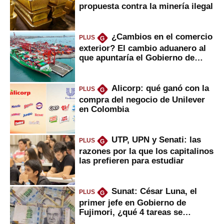
propuesta contra la minería ilegal
¿Cambios en el comercio
PLUS
G
exterior? El cambio aduanero al
que apuntaría el Gobierno de
Fujimori
Alicorp: qué ganó con la
PLUS
G
compra del negocio de Unilever
en Colombia
UTP, UPN y Senati: las
PLUS
G
razones por la que los capitalinos
las prefieren para estudiar
Sunat: César Luna, el
PLUS
G
primer jefe en Gobierno de
Fujimori, ¿qué 4 tareas se
marcan urgentes?