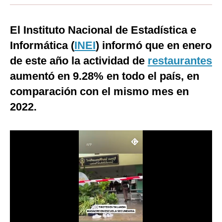
Moda
El Instituto Nacional de Estadística e
Estilos
Informática (
INEI
) informó que en enero
Mundo
de este año la actividad de
restaurantes
aumentó en 9.28% en todo el país, en
EEUU
comparación con el mismo mes en
México
2022.
España
Internacional
Tecnología
Club del Suscriptor
Mix
G de Gestión