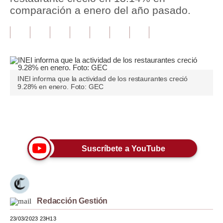
comparación a enero del año pasado.
Tu Dinero
Finanzas Personales
Inmobiliarias
Plus G
INEI informa que la actividad de los restaurantes creció
9.28% en enero. Foto: GEC
Opinión
Editorial
Únete a nuestro canal
Pregunta de hoy
Suscríbete a YouTube
Blogs
Tendencias
Lujo
Redacción Gestión
Viajes
23/03/2023 23H13