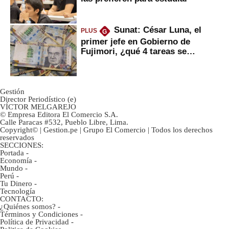
Sunat: César Luna, el
PLUS
G
primer jefe en Gobierno de
Fujimori, ¿qué 4 tareas se
marcan urgentes?
Gestión
Director Periodístico (e)
VÍCTOR MELGAREJO
© Empresa Editora El Comercio S.A.
Calle Paracas #532, Pueblo Libre, Lima.
Copyright© | Gestion.pe | Grupo El Comercio | Todos los derechos
reservados
SECCIONES:
Portada
-
Economía
-
Mundo
-
Perú
-
Tu Dinero
-
Tecnología
CONTACTO:
¿Quiénes somos?
-
Términos y Condiciones
-
Política de Privacidad
-