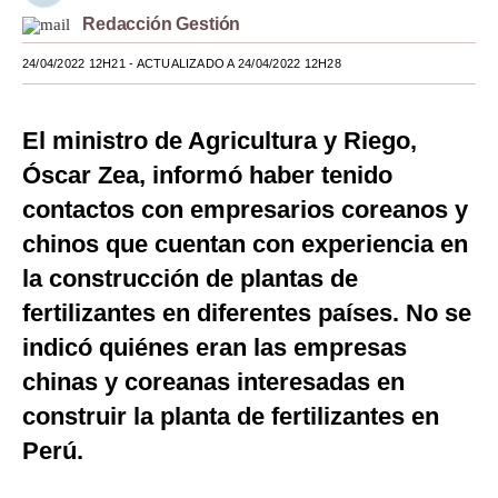
Redacción Gestión
Moda
24/04/2022 12H21
- ACTUALIZADO A 24/04/2022 12H28
Estilos
Mundo
El ministro de Agricultura y Riego,
EEUU
Óscar Zea, informó haber tenido
contactos con empresarios coreanos y
México
chinos que cuentan con experiencia en
España
la construcción de plantas de
Internacional
fertilizantes en diferentes países. No se
indicó quiénes eran las empresas
Tecnología
chinas y coreanas interesadas en
Club del Suscriptor
construir la planta de fertilizantes en
Mix
Perú.
G de Gestión