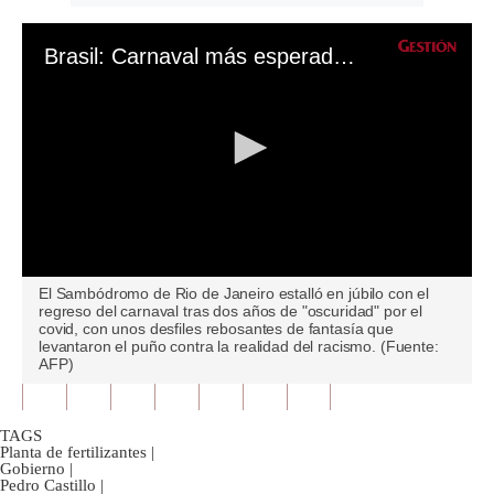
Brasil: Carnaval más esperado de Río de Janeiro vuelve tras dos años de pandemia y con temática antirracista
0
El Sambódromo de Rio de Janeiro estalló en júbilo con el
seconds
regreso del carnaval tras dos años de "oscuridad" por el
of
covid, con unos desfiles rebosantes de fantasía que
0
levantaron el puño contra la realidad del racismo. (Fuente:
seconds
AFP)
TAGS
Planta de fertilizantes
|
Gobierno
|
Pedro Castillo
|