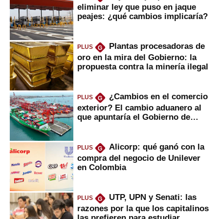
eliminar ley que puso en jaque
peajes: ¿qué cambios implicaría?
Plantas procesadoras de
PLUS
G
oro en la mira del Gobierno: la
propuesta contra la minería ilegal
¿Cambios en el comercio
PLUS
G
exterior? El cambio aduanero al
que apuntaría el Gobierno de
Fujimori
Alicorp: qué ganó con la
PLUS
G
compra del negocio de Unilever
en Colombia
UTP, UPN y Senati: las
PLUS
G
razones por la que los capitalinos
las prefieren para estudiar