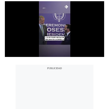
Notas Contratadas
Podcast
Gestión TV
Videos
Fotogalerías
gestion.pe
¿quiénes
Somos?
Términos
Y
Condiciones
Política
De
Privacidad