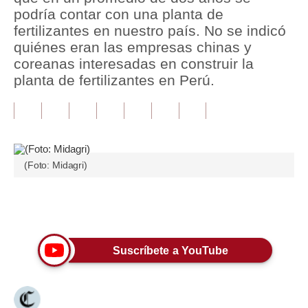
podría contar con una planta de
Tu Dinero
fertilizantes en nuestro país. No se indicó
quiénes eran las empresas chinas y
Finanzas Personales
coreanas interesadas en construir la
planta de fertilizantes en Perú.
Inmobiliarias
Plus G
Opinión
Editorial
(Foto: Midagri)
Pregunta de hoy
Únete a nuestro canal
Blogs
Tendencias
Suscríbete a YouTube
Lujo
Viajes