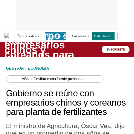
Últimas Noticias
Empresas G
Empresas
G de Gestión
Finanzas
Lo último
Peru Quiosco
SUSCRÍBETE
Portada
GESTION
>
ECONOMIA
Empresas
Añadir
Gestión
como fuente preferida en
Management & Empleo
Gobierno se reúne con
Economía
empresarios chinos y coreanos
para planta de fertilizantes
Mercados
Perú
El ministro de Agricultura, Óscar Vea, dijo
que en un promedio de dos años se
Política