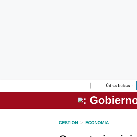
Lo último
Peru Quiosco
Portada
Empresas
Management & Empleo
Economía
Últimas Noticias
Mercados
Perú
Política
GESTION
>
ECONOMIA
Tu Dinero