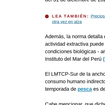
De
Cookies
Preguntas
LEA TAMBIÉN:
Precios
Frecuentes
otra vez en alza
Además, la norma detalla 
actividad extractiva puede
condiciones biológicas - a
Instituto del Mar del Perú
El LMTCP-Sur de la ancho
consumo humano indirecto
temporada de
pesca
es de
Cabe mencionar, que dicho