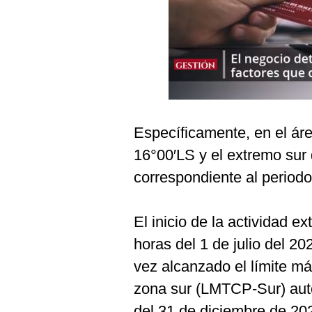
Podcast
Gestión TV
Videos
Fotogalerías
Específicamente, en el ár
16°00′LS y el extremo sur 
gestion.pe
correspondiente al periodo 
¿quiénes
Somos?
Términos
El inicio de la actividad ex
Y
Condiciones
horas del 1 de julio del 20
Política
vez alcanzado el límite má
De
Privacidad
zona sur (LMTCP-Sur) auto
Politica
del 31 de diciembre de 20