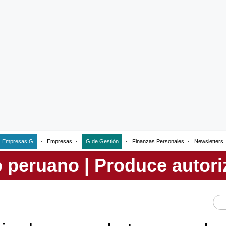
Empresas G
Empresas
G de Gestión
Finanzas Personales
Newsletters