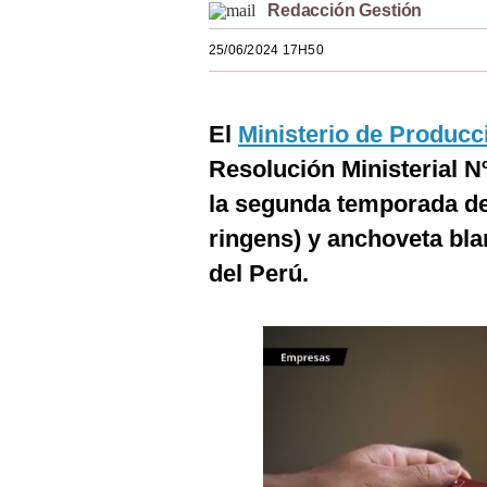
Redacción Gestión
Estilos
25/06/2024 17H50
Mundo
EEUU
El
Ministerio de Producc
México
Resolución Ministerial N
España
la segunda temporada d
ringens) y anchoveta bl
Internacional
del Perú.
Tecnología
Club del Suscriptor
Mix
G de Gestión
Notas Contratadas