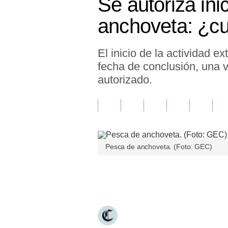
Se autoriza in
Finanzas Personales
anchoveta: ¿cu
Inmobiliarias
El inicio de la actividad ex
Plus G
fecha de conclusión, una v
Opinión
autorizado.
Editorial
Pregunta de hoy
Blogs
Pesca de anchoveta. (Foto: GEC)
Tendencias
Únete a nuestro canal
Lujo
Viajes
Moda