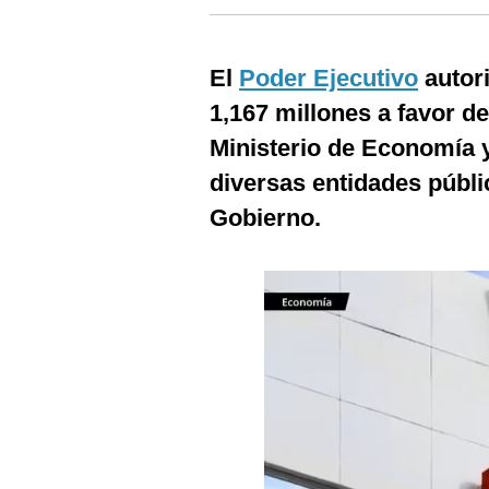
Estilos
Mundo
El
Poder Ejecutivo
autori
1,167 millones a favor d
EEUU
Ministerio de Economía y
México
diversas entidades públic
España
Gobierno.
Internacional
Tecnología
Club del Suscriptor
Mix
G de Gestión
Notas Contratadas