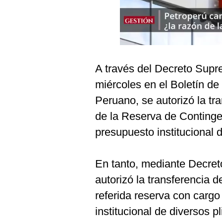
Podcast
Gestión TV
Videos
Fotogalerías
A través del Decreto Supr
miércoles en el Boletín de
Peruano, se autorizó la tr
gestion.pe
de la Reserva de Continge
¿quiénes
presupuesto institucional 
Somos?
Términos
Y
En tanto, mediante Decre
Condiciones
autorizó la transferencia d
Política
De
referida reserva con cargo
Privacidad
institucional de diversos 
Politica