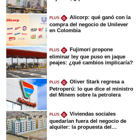
marcan urgentes?
Alicorp: qué ganó con la
PLUS
G
compra del negocio de Unilever
en Colombia
Fujimori propone
PLUS
G
eliminar ley que puso en jaque
peajes: ¿qué cambios implicaría?
Oliver Stark regresa a
PLUS
G
Petroperú: lo que dice el ministro
del Minem sobre la petrolera
Viviendas sociales
PLUS
G
quedarían fuera del negocio de
alquiler: la propuesta del
gobierno