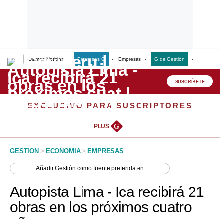
Últimas Noticias
Empresas G
Empresas
G de Gestión
Finanzas
Lo último
Peru Quiosco
SUSCRÍBETE
Portada
EXCLUSIVO PARA SUSCRIPTORES
Empresas
PLUS
G
Management & Empleo
GESTION
>
ECONOMIA
>
EMPRESAS
Economía
Añadir
Gestión
como fuente preferida en
Mercados
Autopista Lima - Ica recibirá 21
Perú
obras en los próximos cuatro
Política