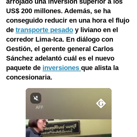
arrojado una inversión superior a los
Notas Contratadas
US$ 200 millones. Además, se ha
Podcast
conseguido reducir en una hora el flujo
de
transporte pesado
y liviano en el
Gestión TV
corredor Lima-Ica. En diálogo con
Videos
Gestión, el gerente general Carlos
Fotogalerías
Sánchez adelantó cuál es el nuevo
paquete de
inversiones
que alista la
concesionaria.
gestion.pe
¿quiénes
Somos?
Términos
Y
Condiciones
Política
De
Privacidad