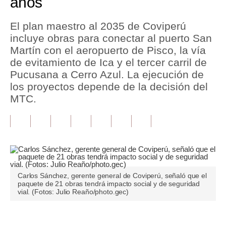
años
Tu Dinero
El plan maestro al 2035 de Coviperú
incluye obras para conectar al puerto San
Finanzas Personales
Martín con el aeropuerto de Pisco, la vía
Inmobiliarias
de evitamiento de Ica y el tercer carril de
Pucusana a Cerro Azul. La ejecución de
Plus G
los proyectos depende de la decisión del
MTC.
Opinión
Editorial
Pregunta de hoy
Blogs
Carlos Sánchez, gerente general de Coviperú, señaló que el
Tendencias
paquete de 21 obras tendrá impacto social y de seguridad
vial. (Fotos: Julio Reaño/photo.gec)
Lujo
Viajes
Únete a nuestro canal