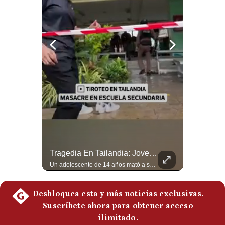
Politica
De
Cookies
Preguntas
Frecuentes
Abelardo De La Espriella Se Reúne Con Javier Milei En Cali | Gestión Mundo
Tragedia En Tailandia: Joven De 14 Años Ataca A Su Familia Y Colegio | Gestión Mundo
El presidente electo de Colombia, Abelardo de la Espriella, sostuvo una reunión bilateral en Cali con el mandatario argentino Javier Milei. El encuentro se dio pocas horas antes de la ceremonia de investidura presidencial para el periodo 2026-2030, marcando el inicio de una nueva alianza estratégica regional. #DeLaEspriella #JavierMilei #Colombia #Argentina #PoliticaLatina #Shorts 👉 Suscríbete y activa la campana para no perderte nuestro análisis diario. 🌎 Síguenos en nuestras redes sociales: 📌 Web oficial: https://gestion.pe/mundo/ 📌 LinkedIn: http://bit.ly/3HYIET0 📌 X (Twitter): http://bit.ly/4noZtX9 📌 TikTok: http://bit.ly/4evB6TO
Un adolescente de 14 años mató a sus abuelos y luego atacó su colegio de secundaria en Tailandia, dejando cinco fallecidos adicionales y más de 30 heridos antes de quitarse la vida. Según las autoridades y el primer ministro Anutin Charnvirakul, el hecho habría sido motivado por estrés académico extremo. El suceso reabre el debate sobre la alta posesión de armas de fuego en el país asiático. #Tailandia #Noticias #UltimaHora #NoticiasInternacionales #Shorts 👉 Suscríbete y activa la campana para no perderte nuestro análisis diario. 🌎 Síguenos en nuestras redes sociales: 📌 Web oficial: https://gestion.pe/mundo/ 📌 LinkedIn: http://bit.ly/3HYIET0 📌 X (Twitter): http://bit.ly/4noZtX9 📌 TikTok: http://bit.ly/4evB6TO