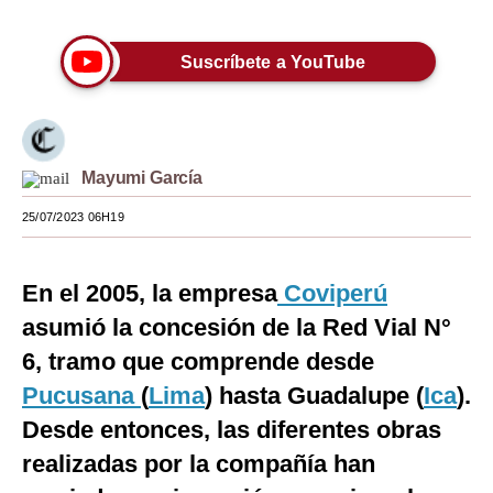
Moda
Suscríbete a YouTube
Estilos
Mundo
EEUU
Mayumi García
México
25/07/2023 06H19
España
En el 2005, la empresa
Coviperú
Internacional
asumió la concesión de la Red Vial N°
Tecnología
6, tramo que comprende desde
Club del Suscriptor
Pucusana
(
Lima
) hasta Guadalupe (
Ica
).
Desde entonces, las diferentes obras
Mix
realizadas por la compañía han
G de Gestión