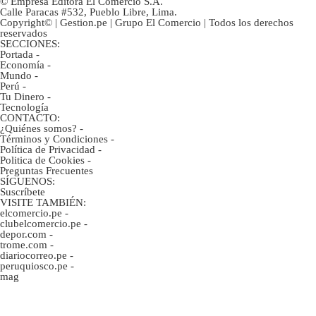
© Empresa Editora El Comercio S.A.
Calle Paracas #532, Pueblo Libre, Lima.
Copyright© | Gestion.pe | Grupo El Comercio | Todos los derechos
reservados
SECCIONES:
Portada
-
Economía
-
Mundo
-
Perú
-
Tu Dinero
-
Tecnología
CONTACTO:
¿Quiénes somos?
-
Términos y Condiciones
-
Política de Privacidad
-
Politica de Cookies
-
Preguntas Frecuentes
SÍGUENOS:
Suscríbete
VISITE TAMBIÉN:
elcomercio.pe
-
clubelcomercio.pe
-
depor.com
-
trome.com
-
diariocorreo.pe
-
peruquiosco.pe
-
mag