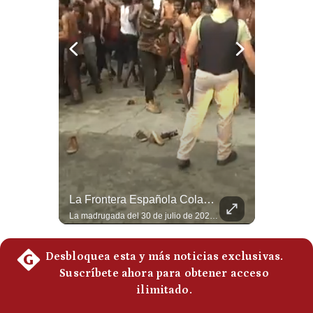
Politica
De
Cookies
Preguntas
Frecuentes
¿Por Qué EE.UU. Necesita Desesperadamente Al Golfo? | Gestión Mundo
La Frontera Española Colapsa ¿Qué Está Pasando En Ceuta? | Gestión Mundo
Esteban Silva, politólogo internacional, explica que Estados Unidos necesita el apoyo territorial y marítimo de sus aliados del Golfo para operar cerca de Irán. Según su análisis, Teherán busca amenazar su estabilidad energética y económica para que estos gobiernos presionen a Washington y lo obliguen a negociar. #Iran #EEUU #Geopolitica #NoticiasInternacionales #Shorts 👉 Suscríbete y activa la campana para no perderte nuestro análisis diario. 🌎 Síguenos en nuestras redes sociales: 📌 Web oficial: https://gestion.pe/mundo/ 📌 LinkedIn: http://bit.ly/3HYIET0 📌 X (Twitter): http://bit.ly/4noZtX9 📌 TikTok: http://bit.ly/4evB6TO
La madrugada del 30 de julio de 2026 marcó un antes y un después en el Estrecho de Gibraltar. En cuestión de horas, cerca de 72.000 migrantes marroquíes ingresaron al territorio español de Ceuta, desbordando por completo a una ciudad de apenas 85.000 habitantes. En este video, explicamos los detalles de la emergencia humana y las ramificaciones geopolíticas del conflicto: la trampa de los rumores en redes sociales, el rol de Marruecos, el acercamiento de España a Argelia y la respuesta de la Unión Europea ante las amenazas de suspensión del Tratado Schengen. #Ceuta #España #Marruecos #Geopolitica #PedroSanchez #NoticiasInternacionales #Schengen #Europa #CrisisMigratoria 👉 Suscríbete y activa la campana para no perderte nuestro análisis diario. 🌎 Síguenos en nuestras redes sociales: 📌 Web oficial: https://gestion.pe/mundo/ 📌 LinkedIn: http://bit.ly/3HYIET0 📌 X (Twitter): http://bit.ly/4noZtX9 📌 TikTok: http://bit.ly/4evB6TO