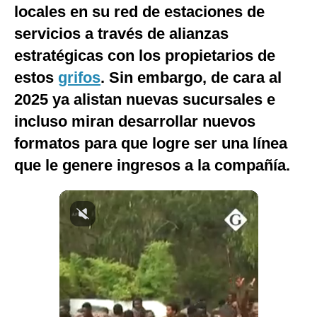
locales en su red de estaciones de
Notas Contratadas
servicios a través de alianzas
Podcast
estratégicas con los propietarios de
Gestión TV
estos
grifos
. Sin embargo, de cara al
2025 ya alistan nuevas sucursales e
Videos
incluso miran desarrollar nuevos
Fotogalerías
formatos para que logre ser una línea
que le genere ingresos a la compañía.
gestion.pe
¿quiénes
Somos?
Términos
Y
Condiciones
Política
De
Privacidad