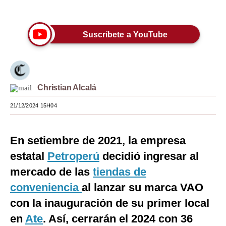
Únete a nuestro canal
Moda
Suscríbete a YouTube
Estilos
Mundo
EEUU
Christian Alcalá
México
21/12/2024 15H04
España
Internacional
En setiembre de 2021, la empresa
estatal
Petroperú
decidió ingresar al
Tecnología
mercado de las
tiendas de
Club del Suscriptor
conveniencia
al lanzar su marca VAO
Mix
con la inauguración de su primer local
en
G de Gestión
Ate
. Así, cerrarán el 2024 con 36