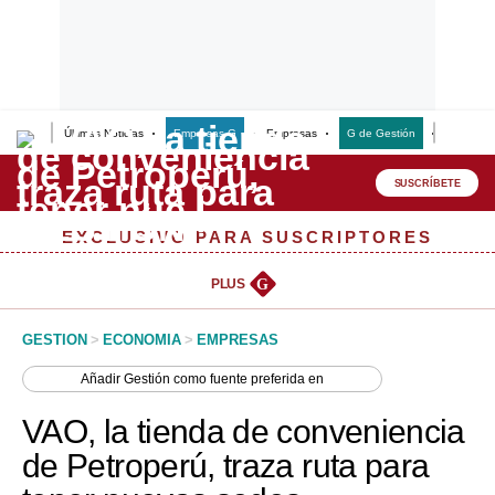
Últimas Noticias
Empresas G
Empresas
G de Gestión
Finanzas
Lo último
Peru Quiosco
SUSCRÍBETE
Portada
EXCLUSIVO PARA SUSCRIPTORES
Empresas
PLUS
G
Management & Empleo
GESTION
>
ECONOMIA
>
EMPRESAS
Economía
Añadir
Gestión
como fuente preferida en
Mercados
VAO, la tienda de conveniencia
Perú
de Petroperú, traza ruta para
Política