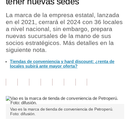
tener nuevas sedes
Tu Dinero
La marca de la empresa estatal, lanzada
en el 2021, cerrará el 2024 con 36 locales
Finanzas Personales
a nivel nacional, sin embargo, prepara
Inmobiliarias
nuevas sucursales de la mano de sus
socios estratégicos. Más detalles en la
Plus G
siguiente nota.
Opinión
Tiendas de conveniencia y hard discount: ¿renta de
locales subirá ante mayor oferta?
Editorial
Pregunta de hoy
Blogs
Tendencias
Vao es la marca de tienda de conveniencia de Petroperú.
Foto: difusión.
Lujo
Viajes