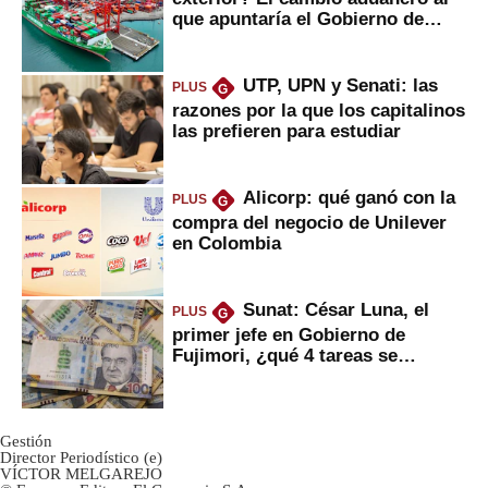
que apuntaría el Gobierno de
Fujimori
UTP, UPN y Senati: las
PLUS
G
razones por la que los capitalinos
las prefieren para estudiar
Alicorp: qué ganó con la
PLUS
G
compra del negocio de Unilever
en Colombia
Sunat: César Luna, el
PLUS
G
primer jefe en Gobierno de
Fujimori, ¿qué 4 tareas se
marcan urgentes?
Gestión
Director Periodístico (e)
VÍCTOR MELGAREJO