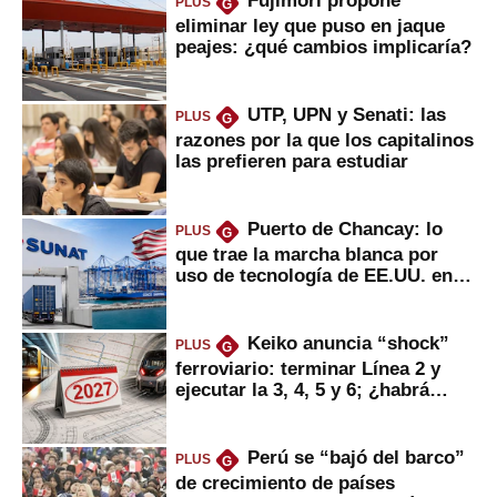
Fujimori propone
PLUS
G
eliminar ley que puso en jaque
peajes: ¿qué cambios implicaría?
UTP, UPN y Senati: las
PLUS
G
razones por la que los capitalinos
las prefieren para estudiar
Puerto de Chancay: lo
PLUS
G
que trae la marcha blanca por
uso de tecnología de EE.UU. en
mercancías
Keiko anuncia “shock”
PLUS
G
ferroviario: terminar Línea 2 y
ejecutar la 3, 4, 5 y 6; ¿habrá
avances?
Perú se “bajó del barco”
PLUS
G
de crecimiento de países