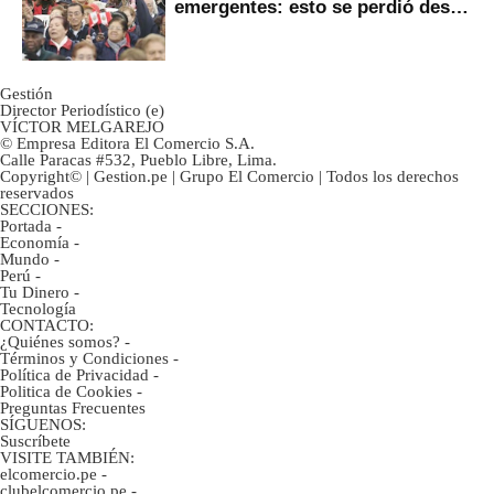
emergentes: esto se perdió desde
2022
Gestión
Director Periodístico (e)
VÍCTOR MELGAREJO
© Empresa Editora El Comercio S.A.
Calle Paracas #532, Pueblo Libre, Lima.
Copyright© | Gestion.pe | Grupo El Comercio | Todos los derechos
reservados
SECCIONES:
Portada
-
Economía
-
Mundo
-
Perú
-
Tu Dinero
-
Tecnología
CONTACTO:
¿Quiénes somos?
-
Términos y Condiciones
-
Política de Privacidad
-
Politica de Cookies
-
Preguntas Frecuentes
SÍGUENOS:
Suscríbete
VISITE TAMBIÉN:
elcomercio.pe
-
clubelcomercio.pe
-