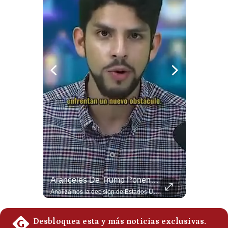
Notas Contratadas
Podcast
Gestión TV
Videos
Fotogalerías
gestion.pe
¿quiénes
Somos?
Términos
¿Irán Se Está Convirtiendo En Un Régimen Militar? | #radar24
Aranceles De Trump Ponen Bajo Presión A Las Exportaciones Del Perú | #EnClaveEconómica
Y
Esteban Silva, politólogo internacional, señala que algunos analistas consideran que la estructura religiosa iraní estaría sirviendo para sostener el poder de una cúpula militar. Explica que la Guardia Revolucionaria está aumentando su influencia sobre la seguridad, las decisiones estratégicas y hasta asuntos económicos como el estrecho de Ormuz. #Iran #GuardiaRevolucionaria #Geopolitica #NoticiasInternacionales #Shorts 👉 Suscríbete y activa la campana para no perderte nuestro análisis diario. 🌎 Síguenos en nuestras redes sociales: 📌 Web oficial: https://gestion.pe/mundo/ 📌 LinkedIn: http://bit.ly/3HYIET0 📌 X (Twitter): http://bit.ly/4noZtX9 📌 TikTok: http://bit.ly/4evB6TO
Analizamos la decisión de Estados Unidos de imponer nuevos aranceles a Perú y otros 59 países por presuntos incumplimientos relacionados con el trabajo forzoso. Esta medida amenaza envíos peruanos valorados en más de US$ 5.300 millones, lo que representa casi la mitad de todo lo que el Perú exportó al mercado estadounidense el año pasado. #EconomiaPeru #ExportacionesPeru #DonaldTrump #Aranceles #ComercioExterior #ArancelesTrump #NoticiasPeru #EEUU 👉 Suscríbete y activa la campana para no perderte nuestro análisis diario. 🌎 Síguenos en nuestras redes sociales: 📌 Web oficial: https://gestion.pe/mundo/ 📌 LinkedIn: http://bit.ly/3HYIET0 📌 X (Twitter): http://bit.ly/4noZtX9 📌 TikTok: http://bit.ly/4evB6TO
Condiciones
Política
De
Privacidad