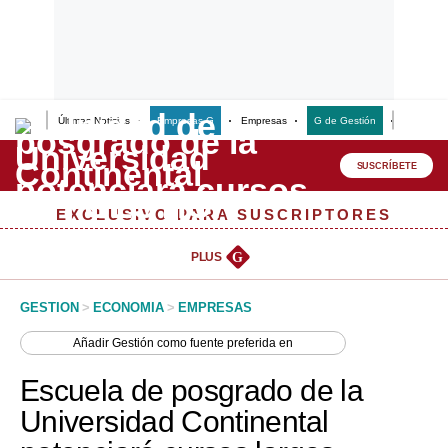
Últimas Noticias
Empresas G
Empresas
G de Gestión
Finanzas
Lo último
Peru Quiosco
SUSCRÍBETE
Portada
EXCLUSIVO PARA SUSCRIPTORES
Empresas
PLUS
G
Management & Empleo
GESTION
>
ECONOMIA
>
EMPRESAS
Economía
Añadir
Gestión
como fuente preferida en
Mercados
Escuela de posgrado de la
Perú
Universidad Continental
Política