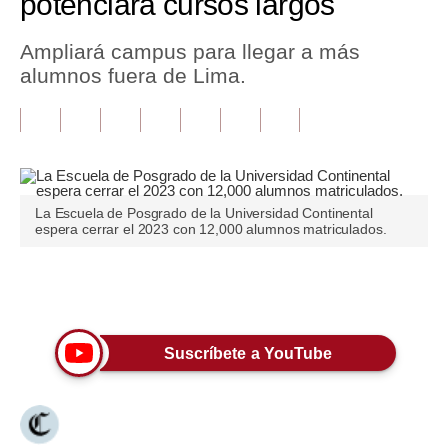
potenciará cursos largos
Tu Dinero
Ampliará campus para llegar a más
alumnos fuera de Lima.
Finanzas Personales
Inmobiliarias
Plus G
Opinión
La Escuela de Posgrado de la Universidad Continental
espera cerrar el 2023 con 12,000 alumnos matriculados.
Editorial
Pregunta de hoy
Únete a nuestro canal
Blogs
Suscríbete a YouTube
Tendencias
Lujo
Viajes