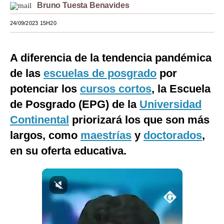
Bruno Tuesta Benavides
Moda
24/09/2023 15H20
Estilos
Mundo
A diferencia de la tendencia pandémica
de las
escuelas de posgrado
por
EEUU
potenciar los
cursos cortos
, la Escuela
México
de Posgrado (EPG) de la
Universidad
España
Continental
priorizará los que son más
largos, como
maestrías
y
doctorados
,
Internacional
en su oferta educativa.
Tecnología
Club del Suscriptor
Mix
G de Gestión